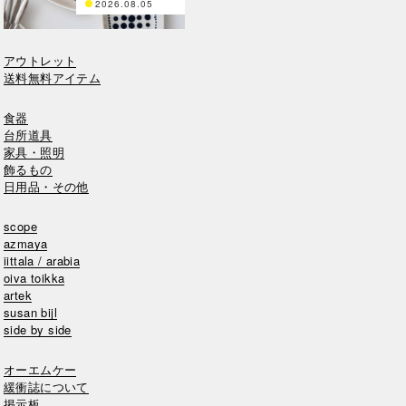
2026.08.05
アウトレット
送料無料アイテム
食器
台所道具
家具・照明
飾るもの
日用品・その他
scope
azmaya
iittala / arabia
oiva toikka
artek
susan bijl
side by side
オーエムケー
緩衝誌について
掲示板