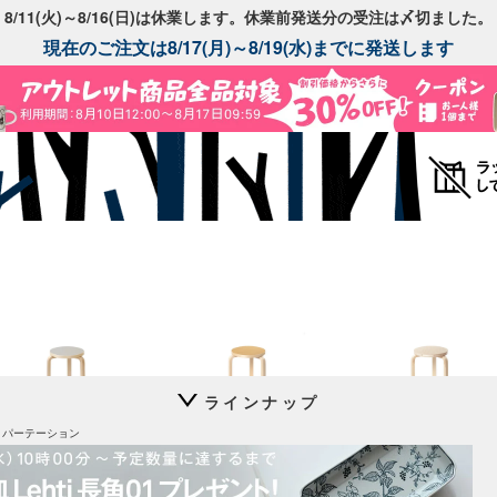
8/11(火)～8/16(日)は休業します。休業前発送分の受注は〆切ました。
現在のご注文は8/17(月)～8/19(水)までに発送します
ラインナップ
Stool 60
Stool 60
Stool 60
een パーテーション
別注リノリウム
別注リノリウム 無着色
コントラスティ