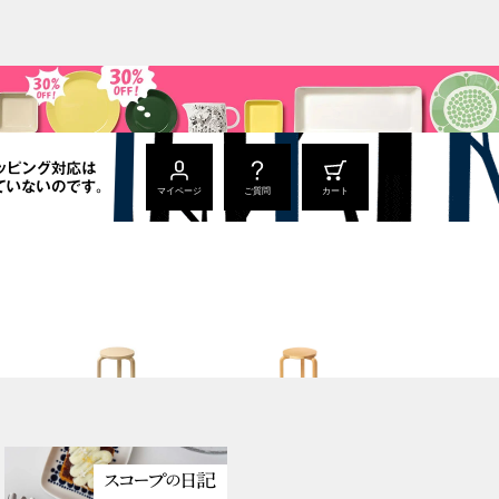
マイページ
ご質問
カート
Stool 60
Stool 60
ナチュラル ラッカー
ハニー / ウォールナット