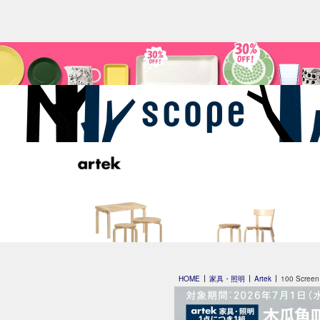
Artek + Marimekko
special edition
HOME
家具・照明
Artek
100 Scr
by scope 2023