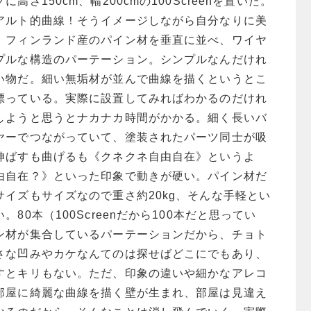
高さ150cm、幅200cmの100Screenを置いた。
アルト的曲線！そうイメージしながら自分なりに美
。フィンランド産のパイン材を垂直に並べ、ワイヤ
プルな構造のパーテーション。シンプルなんだけれ
い物だ。細い無垢材が並んで曲線を描くというとこ
漂っている。実際に設置してみればわかるのだけれ
しようと思うとナカナカ時間がかかる。細く長いバ
ヤーでつながっていて、塗装されたパーツ同士が吸
伸ばすも曲げるも《クネクネ自由自在》というよ
由自在？》といった印象で動きが硬い。パイン材だ
イズもサイズなので重さ約20kg、そんな手軽とい
80本（100Screenだから100本だと思ってい
ン材が集合しているパーテーションだから、チョト
さな凹みやカケなんてのは探せばどこにでもあり、
すとキリもない。ただ、印象の違いや細かなアレコ
部屋に綺麗な曲線を描く壁が生まれ、部屋は見違え