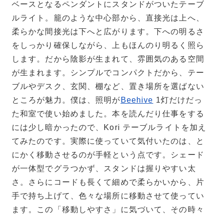
ベースとなるペンダントにスタンドがついたテーブ
ルライト。籠のような中心部から、直接光は上へ、
柔らかな間接光は下へと広がります。下への明るさ
をしっかり確保しながら、上もほんのり明るく照ら
します。だから陰影が生まれて、雰囲気のある空間
が生まれます。シンプルでコンパクトだから、テー
ブルやデスク、玄関、棚など、置き場所を選ばない
ところが魅力。僕は、照明が
Beehive
1灯だけだっ
た和室で使い始めました。本を読んだり仕事をする
には少し暗かったので、Kori テーブルライトを加え
てみたのです。実際に使っていて気付いたのは、と
にかく移動させるのが手軽という点です。シェード
が一体型でグラつかず、スタンドは握りやすい太
さ。さらにコードも長くて細めで柔らかいから、片
手で持ち上げて、色々な場所に移動させて使ってい
ます。この「移動しやすさ」に気づいて、その時々