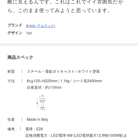
敵に見えるんです。これはこれでイイ雰囲気だか
ら、このまま使ってみようと思っています。
ブランド
Artek (アルテック)
デザイン
TAF
商品スペック
材質
スチール・亜鉛ダイキャスト / ホワイト塗装
寸法
約φ120×H220mm / 1.1kg / コード長2400mm
台座直径：約110mm
生産
Made in Italy
備考
電球：E26
定格消費電力：LED電球 4W (LED電球最大12.9W(100W形)ま