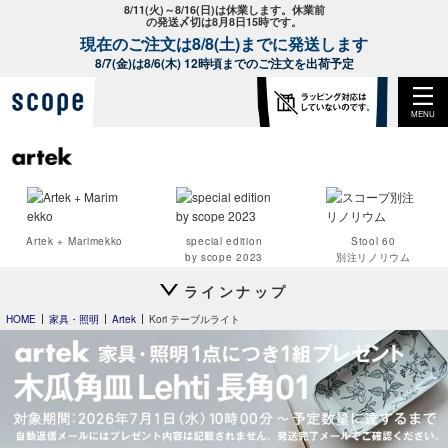
8/11(火)～8/16(日)は休業します。休業前
の発送〆切は8月8日15時です。
現在のご注文は8/8(土)までに発送します
8/7(金)は8/6(木) 12時頃までのご注文を出荷予定
MENU
Artek + Marimekko
special edition
Stool 60
by scope 2023
別注リノリウム
ラインナップ
HOME
家具・照明
Artek
Kori テーブルライト
Stool 60
コントラスティ
Stool 60
Stool 60
別注リノリウム 無着色
ナチュラル ラッカー