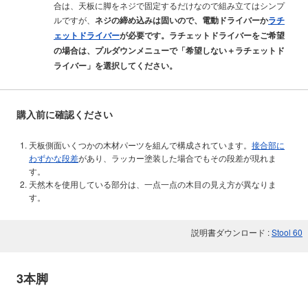
合は、天板に脚をネジで固定するだけなので組み立てはシンプ
ルですが、
ネジの締め込みは固いので、電動ドライバーか
ラチ
ェットドライバー
が必要です。ラチェットドライバーをご希望
の場合は、プルダウンメニューで「希望しない＋ラチェットド
ライバー」を選択してください。
購入前に確認ください
天板側面いくつかの木材パーツを組んで構成されています。
接合部に
わずかな段差
があり、ラッカー塗装した場合でもその段差が現れま
す。
天然木を使用している部分は、一点一点の木目の見え方が異なりま
す。
説明書ダウンロード :
Stool 60
3本脚