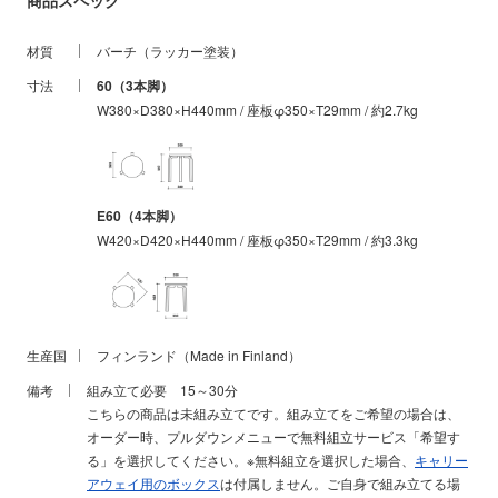
商品スペック
だ、唯一安定に欠けるという問題があります。知っていれば危ない事
もないのですが、脚と脚の間の縁に極端に力を掛けるとコケます。で
材質
バーチ（ラッカー塗装）
すから普通に座る分には良いのですが、妙に浅く腰掛けたり、深く腰
掛けたり、手をついたりしますとグラっとくる事があり、時として倒
寸法
60（3本脚）
れます。4本脚も倒れないという訳ではありませんが、3本脚よりは倒
W380×D380×H440mm / 座板φ350×T29mm / 約2.7kg
れにくいです。ですので、小さいお子様が予想外の使い方（つかまり
立ちしたり、乗ってしまったり）した場合、バランスを崩して転倒し
てしまうことがありますので、お子様が使う前提であれば4本脚をオス
スメします。そういった事を知らない人が使う場所であったり、そう
いった事を理解できない人が使う場合は倒れる危険性もありますから4
E60（4本脚）
本脚が良いと思います。
W420×D420×H440mm / 座板φ350×T29mm / 約3.3kg
生産国
フィンランド（Made in Finland）
備考
組み立て必要 15～30分
こちらの商品は未組み立てです。組み立てをご希望の場合は、
オーダー時、プルダウンメニューで無料組立サービス「希望す
る」を選択してください。※無料組立を選択した場合、
キャリー
アウェイ用のボックス
は付属しません。ご自身で組み立てる場