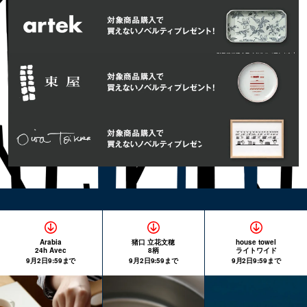
Arabia
猪口 立花文穂
house towel
24h Avec
8柄
ライトワイド
9月2日9:59まで
9月2日9:59まで
9月2日9:59まで