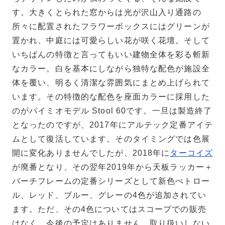
す。大きくとられた窓からは光が沢山入り通路の
所々に配置されたフラワーボックスにはグリーンが
置かれ、中庭には可愛らしい花が咲く花壇。そして
いちばんの特徴と言ってもいい建物全体を彩る斬新
なカラー。白を基本にしながら独特な配色が施設全
体を覆い、明るく清潔な雰囲気にまとめ上げられて
います。その特徴的な配色を座面カラーに採用した
のがパイミオモデル Stool 60です。一旦は製造終了
となったのですが、2017年にアルテック定番アイテ
ムとして復活しています。そのタイミングでは色展
開に変化ありませんでしたが、2018年に
ターコイズ
が廃番となり、その翌年2019年から天板ラッカー＋
バーチフレームの定番シリーズとして新色ぺトロー
ル、レッド、ブルー、グレーの4色が追加されてい
ます。ただ、その4色についてはスコープでの販売
はなく、今後の予定はありません。取り扱いしない