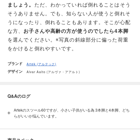
ましょう。
ただ、わかっていれば倒れることはそう
そうありません。でも、知らない人が使うと倒れそ
うになったり、倒れることもあります。そこが心配
な方、
お子さんや高齢の方が使うのでしたら4本脚
を選んでください。※写真の斜線部分に偏った荷重
をかけると倒れやすいです。
ブランド
Artek (アルテック)
デザイン
Alvar Aalto (アルヴァ・アアルト)
Q&Aのログ
Artekのスツール60ですが、小さい子供がいる為 3本脚と4本脚、どち
らがいいか悩んでいます。
スツール60の誕生は1935年で、当時は3本脚のみでした。その後1970
年代になり4本脚が登場します。3本脚はオリジナルの形であるだけで
なく、ガタツキなく、スタッキングも無限に可能で、見た目にもカッ
コよく、脚も1本少ないですから価格も少しお手頃と魅力的です。た