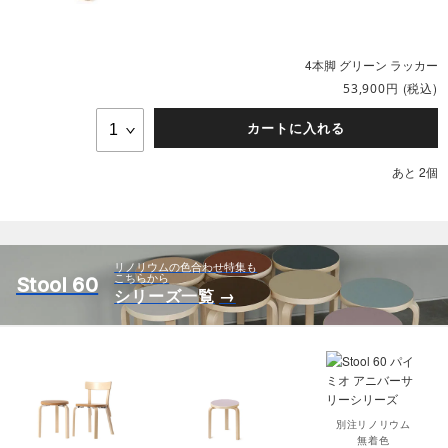
4本脚 グリーン ラッカー
円
(税込)
53,900
カートに入れる
あと 2個
リノリウムの色合わせ特集も
こちらから
Stool 60
シリーズ一覧
別注リノリウム
無着色