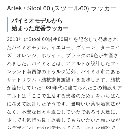
Stool 60
別注リノリウム 無着色
Artek / Stool 60 (スツール60) ラッカー
Stool 60
Stool 60
パイミオモデルから
コントラスティ
ナチュラル ラッカー
始まった定番ラッカー
2013年にStool 60誕生80周年を記念して発表され
たパイミオモデル。イエロー、グリーン、ターコイ
Stool 60
ズ、オレンジ、ホワイト、ブラックの6色が生産さ
ハニー / ウォールナット
れました。パイミオとは、アアルトが設計したフィ
ンランド南西部のトゥルク近郊、パイミオ市にある
サナトリウム（結核療養施設）を意味します。結核
が流行していた1930年代に建てられたこの施設をア
アルトは「ここで生活する患者のため」をいちばん
に考えて設計したそうです。当時いい薬や治療法が
なく、不安な日々を過ごしていたであろう人達に、
少しでも気持ち良く療養してもらいたいと願いなが
らデザインしたのが伝わってくる、そんな施設で