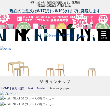
8/11(火)～8/16(日)は休業します。休業前
発送分の受注は〆切ました。
現在のご注文は8/17(月)～8/19(水)までに発送します
MENU
ラインナップ
Artek + Marimekko
special edition
Stool 60
by scope 2023
別注リノリウム
HOME
家具・照明
Artek
Stool 60
Stool 60 ラッカー
Stool 60 3本脚 ラッカー
Stool 60 4本脚 ラッカー