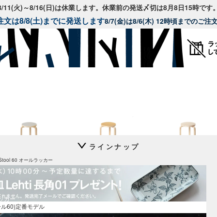
8/11(火)～8/16(日)は休業します。休業前の発送〆切は8月8日15時です
文は8/8(土)までに発送します
8/7(金)は8/6(木) 12時頃までのご
ラインナップ
Stool 60
Stool 60
Stool 60
Stool 60 オールラッカー
別注リノリウム
別注リノリウム 無着色
コントラスティ
ラッカー