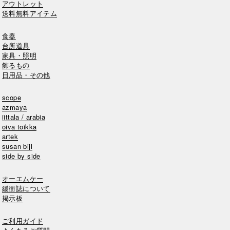
アウトレット
送料無料アイテム
食器
台所道具
家具・照明
飾るもの
日用品・その他
scope
azmaya
iittala / arabia
oiva toikka
artek
susan bijl
side by side
オーエムケー
緩衝誌について
掲示板
ご利用ガイド