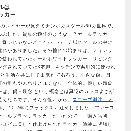
ルは
ッカー
グのレイヤーが見えてナンボのスツール60の世界で、
つぶした、貴族の遊びのような！？オールラッカ
。嫌いじゃないどころか、バーチ脚スツールの中に
憧れがありました。その憧れの始まりは、フィンラ
で使われていたオールホワイトラッカー。リビング
ングされていてた3本脚。キッチンで実用的に使われ
生と生活を共にして出来たであろう、小さな傷、凹
面の角もやんわりと丸くなり、全体的に優しい印象
ーは、傷＝残念 という概念とは真逆のカッコよさが
見えたのです。そんな憧れから、
スコープ別注リノ
年、2012年にブラックをお迎えしました。ファース
オールブラックラッカーだったのです。購入当初
いほどに美しく仕上げられたラッカー塗装に緊張し