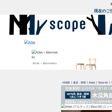
現在のご注
Artek + Marimekko
special edition
HOME
家具・照明
Artek
Stool 60
by scope 2023
Stool 60 3本脚 オール ブラック 