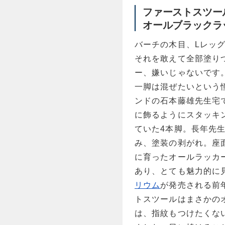
ファーストスツー
オールブラックラ
バーチの木目、Lレッ
それを敢えて全部塗り
ー、嫌いじゃないです
一脚は混ぜたいという
ンドの石本藤雄先生宅
に飾るようにスタッキ
ていた4本脚。長年先
み、塗装の剥がれ。座
に育ったオールラッカ
あり、とても魅力的に
リウム
が発売される前
トスツールはまさかの
は、指紋もつけたくな