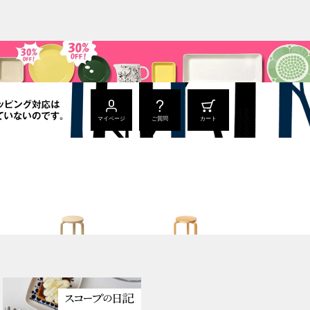
マイページ
ご質問
カート
Stool 60
Stool 60
ナチュラル ラッカー
ハニー / ウォールナット