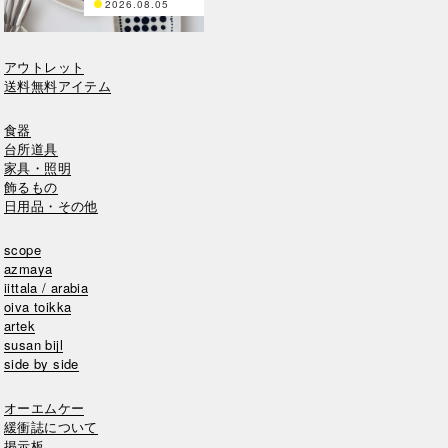
2026.08.05
アウトレット
送料無料アイテム
食器
台所道具
家具・照明
飾るもの
日用品・その他
scope
azmaya
iittala / arabia
oiva toikka
artek
susan bijl
side by side
オーエムケー
緩衝誌について
掲示板