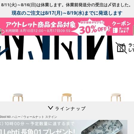
8/11(火)～8/16(日)は休業します。休業前発送分の受注は〆切ました。
現在のご注文は8/17(月)～8/19(水)までに発送します
ラインナップ
Stool 60
Stool 60
Stool 60
Stool 60 ハニー / ウォールナット ステイン
別注リノリウム
別注リノリウム 無着色
コントラスティ