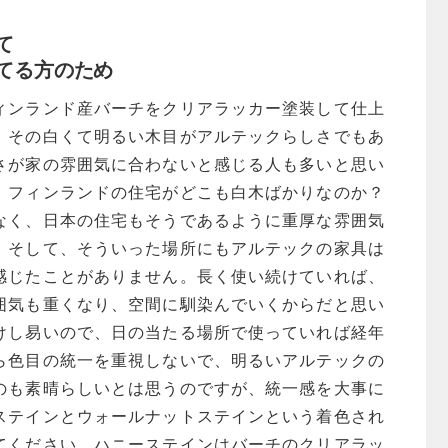
て
てる方のため
ィンランド産バーチをクリアラッカー塗装して仕上
、その白くて明るい木目がアルテックらしさでもあ
さが家の雰囲気に合わないと感じる人も多いと思い
、フィンランドの住宅がどこも白木ばかりなのか？
なく、日本の住宅もそうであるように重厚な雰囲気
。そして、そういった場所にもアルテックの家具は
感じたことがありません。長く使い続けていれば、
囲気も重くなり、空間に馴染んでいくからだと思い
けし易いので、日の当たる場所で使っていれば経年
ら色目の統一を重視しないで、明るいアルテックの
のも素晴らしいとは思うのですが、統一感を大事に
ステインとウォールナットステインという着色され
てください。ハニーステインはバーチのクリアラッ