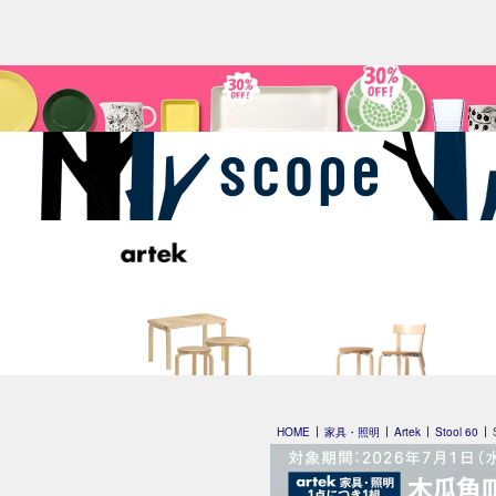
Artek + Marimekko
special edition
HOME
家具・照明
Artek
Stool 60
by scope 2023