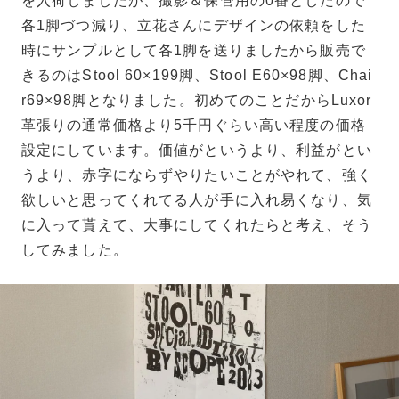
を入荷しましたが、撮影＆保管用の0番としたので
各1脚づつ減り、立花さんにデザインの依頼をした
時にサンプルとして各1脚を送りましたから販売で
きるのはStool 60×199脚、Stool E60×98脚、Chai
r69×98脚となりました。初めてのことだからLuxor
革張りの通常価格より5千円ぐらい高い程度の価格
設定にしています。価値がというより、利益がとい
うより、赤字にならずやりたいことがやれて、強く
欲しいと思ってくれてる人が手に入れ易くなり、気
に入って貰えて、大事にしてくれたらと考え、そう
してみました。