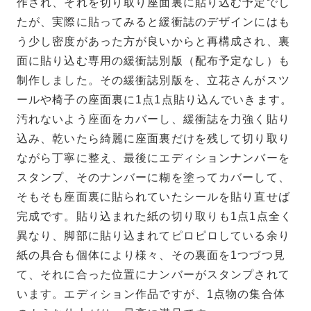
作され、それを切り取り座面裏に貼り込む予定でし
たが、実際に貼ってみると緩衝誌のデザインにはも
う少し密度があった方が良いからと再構成され、裏
面に貼り込む専用の緩衝誌別版（配布予定なし）も
制作しました。その緩衝誌別版を、立花さんがスツ
ールや椅子の座面裏に1点1点貼り込んでいきます。
汚れないよう座面をカバーし、緩衝誌を力強く貼り
込み、乾いたら綺麗に座面裏だけを残して切り取り
ながら丁寧に整え、最後にエディションナンバーを
スタンプ、そのナンバーに糊を塗ってカバーして、
そもそも座面裏に貼られていたシールを貼り直せば
完成です。貼り込まれた紙の切り取りも1点1点全く
異なり、脚部に貼り込まれてピロピロしている余り
紙の具合も個体により様々、その裏面を1つづつ見
て、それに合った位置にナンバーがスタンプされて
います。エディション作品ですが、1点物の集合体