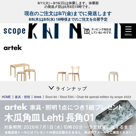
8/11(火)～8/16(日)は休業します。休業前
の発送〆切は8月8日15時です。
現在のご注文は8/7(金)までに発送します
8/6(木)は8/5(水) 18時頃までのご注文を出荷予定
MENU
ラインナップ
Artek + Marimekko
special edition
Stool 60
by scope 2023
別注リノリウム
HOME
家具・照明
Artek
Stool 60 / Stool E60 / Chair 69 special edition by scope 2023