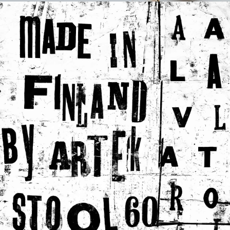
Stool 60
Stool 60
Stool 60
別注リノリウム 無着色
コントラスティ
ナチュラル ラッカー
Stool 60
ハニー / ウォールナット