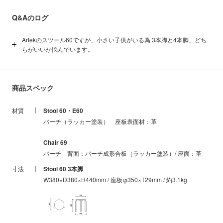
Q&Aのログ
Artekのスツール60ですが、小さい子供がいる為 3本脚と4本脚、どち
らがいいか悩んでいます。
スツール60の誕生は1935年で、当時は3本脚のみでした。その後1970
年代になり4本脚が登場します。3本脚はオリジナルの形であるだけで
なく、ガタツキなく、スタッキングも無限に可能で、見た目にもカッ
商品スペック
コよく、脚も1本少ないですから価格も少しお手頃と魅力的です。た
だ、唯一安定に欠けるという問題があります。知っていれば危ない事
もないのですが、脚と脚の間の縁に極端に力を掛けるとコケます。で
材質
Stool 60・E60
すから普通に座る分には良いのですが、妙に浅く腰掛けたり、深く腰
バーチ（ラッカー塗装） 座板表面材：革
掛けたり、手をついたりしますとグラっとくる事があり、時として倒
れます。4本脚も倒れないという訳ではありませんが、3本脚よりは倒
Chair 69
れにくいです。ですので、小さいお子様が予想外の使い方（つかまり
立ちしたり、乗ってしまったり）した場合、バランスを崩して転倒し
バーチ 背面：バーチ成形合板（ラッカー塗装）/ 座面：革
てしまうことがありますので、お子様が使う前提であれば4本脚をオス
寸法
Stool 60 3本脚
スメします。そういった事を知らない人が使う場所であったり、そう
W380×D380×H440mm / 座板φ350×T29mm / 約3.1kg
いった事を理解できない人が使う場合は倒れる危険性もありますから4
本脚が良いと思います。