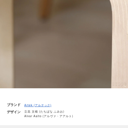
ブランド
Artek (アルテック)
デザイン
立花 文穂 (たちばな ふみお)
Alvar Aalto (アルヴァ・アアルト)