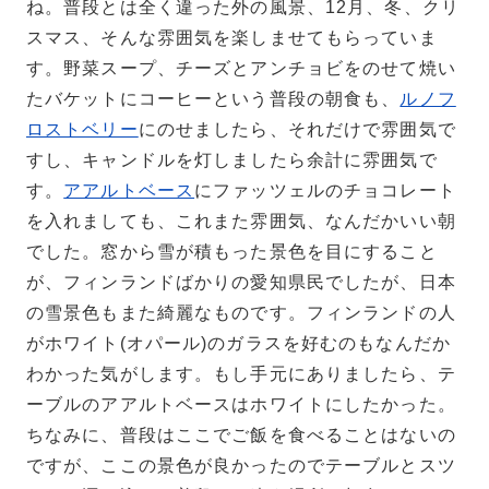
ね。普段とは全く違った外の風景、12月、冬、クリ
スマス、そんな雰囲気を楽しませてもらっていま
す。野菜スープ、チーズとアンチョビをのせて焼い
たバケットにコーヒーという普段の朝食も、
ルノフ
ロストベリー
にのせましたら、それだけで雰囲気で
すし、キャンドルを灯しましたら余計に雰囲気で
す。
アアルトベース
にファッツェルのチョコレート
を入れましても、これまた雰囲気、なんだかいい朝
でした。窓から雪が積もった景色を目にすること
が、フィンランドばかりの愛知県民でしたが、日本
の雪景色もまた綺麗なものです。フィンランドの人
がホワイト(オパール)のガラスを好むのもなんだか
わかった気がします。もし手元にありましたら、テ
ーブルのアアルトベースはホワイトにしたかった。
ちなみに、普段はここでご飯を食べることはないの
ですが、ここの景色が良かったのでテーブルとスツ