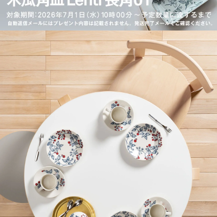
Stool 60
Stool 60
Stool 60
別注リノリウム 無着色
コントラスティ
ナチュラル ラッカー
Stool 60
ハニー / ウォールナット