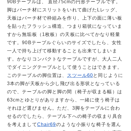
90Bテーブルは、 直径75cmの円形テーブルです。
脚はバーチ材にスリットをいれて曲げたLレッグ、
天板はバーチ材で枠組みを作り、上下の面に薄い板
を貼ったフラッシュ構造、つまり箱状になっていま
すから無垢板（1枚板）の天板に比べてかなり軽量
です。90Bテーブルぐらいのサイズでしたら、女性
一人で持ち上げて移動することも出来てしまいま
す。かなりコンパクトなテーブルですが、大人二人
でダイニングテーブルとして使うことはできます。
このテーブルの脚位置は、
スツール60
と同じように
3本の脚が天板から少し飛び出る形状となっている
ので、テーブルの脚と脚の間（椅子が収まる幅）は
63cmとゆとりがありますから、一緒に使う椅子は
それほど選びません。ただ、3脚をテーブルに合わ
せるのでしたら、テーブル下への椅子の収まり具合
を考えまして
Chair69
のような小振りな椅子を選ん