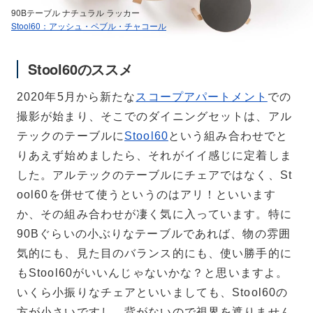
90Bテーブル ナチュラル ラッカー
Stool60：アッシュ・ペブル・チャコール
Stool60のススメ
2020年5月から新たな
スコープアパートメント
での
撮影が始まり、そこでのダイニングセットは、アル
テックのテーブルに
Stool60
という組み合わせでと
りあえず始めましたら、それがイイ感じに定着しま
した。アルテックのテーブルにチェアではなく、St
ool60を併せて使うというのはアリ！といいます
か、その組み合わせが凄く気に入っています。特に
90Bぐらいの小ぶりなテーブルであれば、物の雰囲
気的にも、見た目のバランス的にも、使い勝手的に
もStool60がいいんじゃないかな？と思いますよ。
いくら小振りなチェアといいましても、Stool60の
方が小さいですし、背がないので視界を遮りません