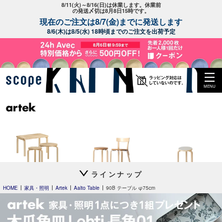
8/11(火)～8/16(日)は休業します。休業前
の発送〆切は8月8日15時です。
現在のご注文は8/7(金)までに発送します
8/6(木)は8/5(水) 18時頃までのご注文を出荷予定
MENU
ラインナップ
Artek + Marimekko
special edition
Stool 60
by scope 2023
別注リノリウム
HOME
家具・照明
Artek
Aalto Table
90B テーブル φ75cm