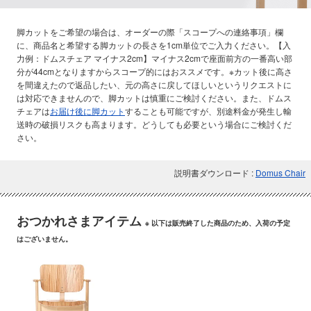
脚カットをご希望の場合は、オーダーの際「スコープへの連絡事項」欄
に、商品名と希望する脚カットの長さを1cm単位でご入力ください。【入
力例：ドムスチェア マイナス2cm】マイナス2cmで座面前方の一番高い部
分が44cmとなりますからスコープ的にはおススメです。※カット後に高さ
を間違えたので返品したい、元の高さに戻してほしいというリクエストに
は対応できませんので、脚カットは慎重にご検討ください。また、ドムス
チェアは
お届け後に脚カット
することも可能ですが、別途料金が発生し輸
送時の破損リスクも高まります。どうしても必要という場合にご検討くだ
さい。
説明書ダウンロード :
Domus Chair
おつかれさまアイテム
※ 以下は販売終了した商品のため、入荷の予定
はございません。