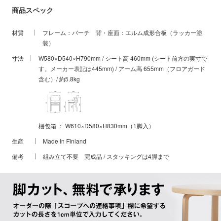
商品スペック
材質
フレーム：バーチ 背・座面：エルム成形合板（ラッカー塗
装）
寸法
W580×D540×H790mm / シート高 460mm (シート前方の実寸で
す。メーカー表記は445mm) / アーム高 655mm（フロアガード
含む）/ 約5.8kg
梱包箱 ： W610×D580×H830mm（1脚入）
生産
Made in Finland
備考
組み立て不要 完成品 / スタッキングは4脚まで