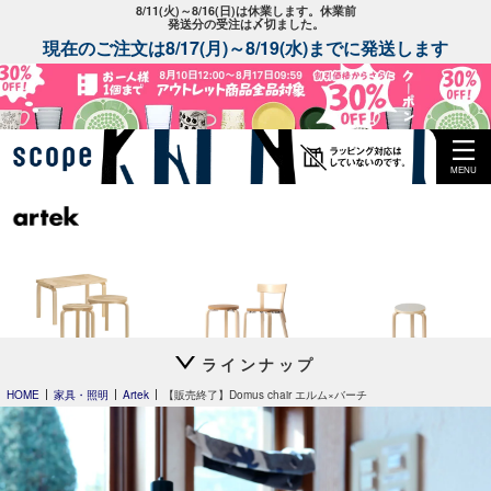
8/11(火)～8/16(日)は休業します。休業前
発送分の受注は〆切ました。
現在のご注文は8/17(月)～8/19(水)までに発送します
MENU
ラインナップ
Artek + Marimekko
special edition
Stool 60
by scope 2023
別注リノリウム
HOME
家具・照明
Artek
【販売終了】Domus chair エルム×バーチ