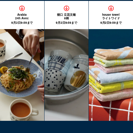
Arabia
猪口 立花文穂
house towel
24h Avec
8柄
ライトワイド
9月2日9:59まで
9月2日9:59まで
9月2日9:59まで