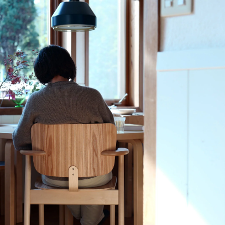
Stool 60
Stool 60
Stool 60
別注リノリウム 無着色
コントラスティ
ナチュラル ラッカー
Stool 60
ハニー / ウォールナット