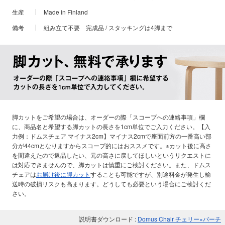
生産
Made in Finland
備考
組み立て不要 完成品 / スタッキングは4脚まで
脚カットをご希望の場合は、オーダーの際「スコープへの連絡事項」欄
に、商品名と希望する脚カットの長さを1cm単位でご入力ください。【入
力例：ドムスチェア マイナス2cm】マイナス2cmで座面前方の一番高い部
分が44cmとなりますからスコープ的にはおススメです。※カット後に高さ
を間違えたので返品したい、元の高さに戻してほしいというリクエストに
は対応できませんので、脚カットは慎重にご検討ください。また、ドムス
チェアは
お届け後に脚カット
することも可能ですが、別途料金が発生し輸
送時の破損リスクも高まります。どうしても必要という場合にご検討くだ
さい。
説明書ダウンロード :
Domus Chair チェリー×バーチ