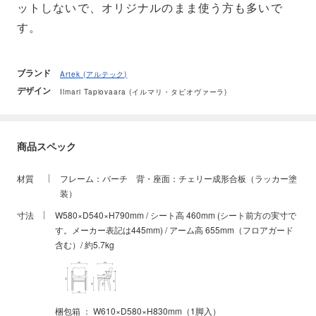
ットしないで、オリジナルのまま使う方も多いで
す。
ブランド
Artek (アルテック)
デザイン
Ilmari Tapiovaara (イルマリ・タピオヴァーラ)
商品スペック
材質
フレーム：バーチ 背・座面：チェリー成形合板（ラッカー塗
装）
寸法
W580×D540×H790mm / シート高 460mm (シート前方の実寸で
す。メーカー表記は445mm) / アーム高 655mm（フロアガード
含む）/ 約5.7kg
梱包箱 ： W610×D580×H830mm（1脚入）