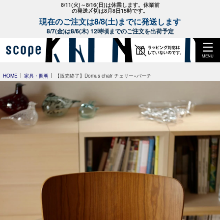
8/11(火)～8/16(日)は休業します。休業前
の発送〆切は8月8日15時です。
現在のご注文は8/8(土)までに発送します
8/7(金)は8/6(木) 12時頃までのご注文を出荷予定
MENU
HOME
家具・照明
【販売終了】Domus chair チェリー×バーチ