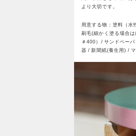
より大切です。
用意する物：塗料（水
刷毛(細かく塗る場合は
＃400）/ サンドペー
器 / 新聞紙(養生用) 