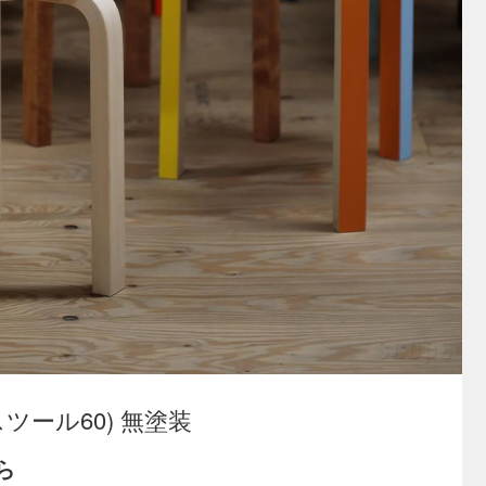
60 (スツール60) 無塗装
ら