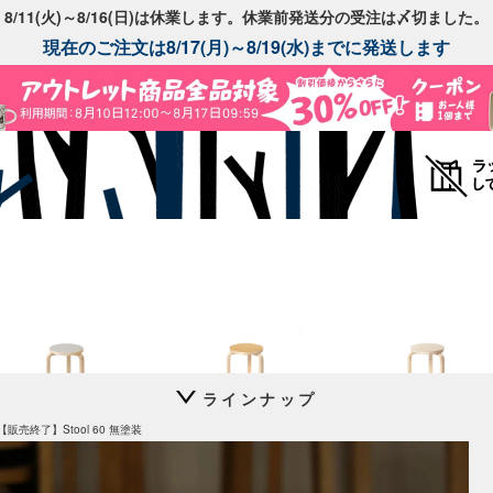
8/11(火)～8/16(日)は休業します。休業前発送分の受注は〆切ました。
現在のご注文は8/17(月)～8/19(水)までに発送します
ラインナップ
Stool 60
Stool 60
Stool 60
【販売終了】Stool 60 無塗装
別注リノリウム
別注リノリウム 無着色
コントラスティ