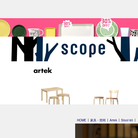
Artek + Marimekko
special edition
HOME
家具・照明
Artek
Stool 60
by scope 2023