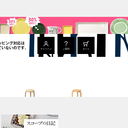
マイページ
ご質問
カート
Stool 60
Stool 60
ナチュラル ラッカー
ハニー / ウォールナット