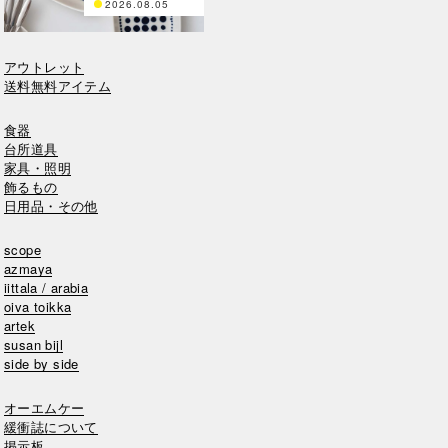
2026.08.05
アウトレット
送料無料アイテム
食器
台所道具
家具・照明
飾るもの
日用品・その他
scope
azmaya
iittala / arabia
oiva toikka
artek
susan bijl
side by side
オーエムケー
緩衝誌について
掲示板