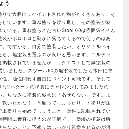
ょう
は刷毛塗りで大胆にリペイントされた物がたくさんあり、そ
をしています。重ね塗りを繰り返し、その塗装が剥
ている。重ね塗られた古いStool 60は雰囲気イイん
塗装がボロボロと剥がれ落ちてくるので使うのはあ
す。ですから、自分で塗装したい、オリジナルペイ
たら、無塗装を選ぶのが良いと思います。アルテッ
は掲載されていませんが、リクエストして無塗装の
貰いました。スツール60の無塗装でしたら木部に塗
水性、油性問わず自由にペイント可能です。そして
単な2パターンの塗装にチャレンジしてみましたの
い。ちなみに塗装の極意は「あせらない」です。よ
「乾いたかな？」と触ってしまったり、下塗りが生
で上塗りを始めてしまうこと。塗料に記載されてい
燥時間に素直に従うのが正解です。塗装の極意は時
せらないこと。下塗りはしっかり乾燥させるのが何