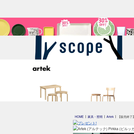
Artek + Marimekko
special edition
HOME
家具・照明
Artek
【販売終了】Pi
by scope 2023