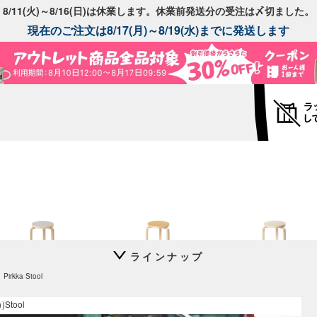
8/11(火)～8/16(日)は休業します。休業前発送分の受注は〆切ました。
現在のご注文は8/17(月)～8/19(水)までに発送します
ラインナップ
Stool 60
Stool 60
Stool 60
rkka Stool
別注リノリウム
別注リノリウム 無着色
コントラスティ