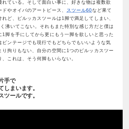
優れている。そして面白い事に、好きな物は複数欲
ードやオイバのアートピース、
スツール60
など果て
けれど、ピルッカスツールは1脚で満足してしまい、
全く沸いてこない。それもまた特別な感じ方だと僕は
に1脚を手にしてから更にもう一脚を欲しいと思った
はビンテージでも現行でもどちらでもいいような気
まり拘りもない、自分の空間に1つのピルッカスツー
り、これは、そう何脚もいらない。
片手で
てしまいます。
スツールです。