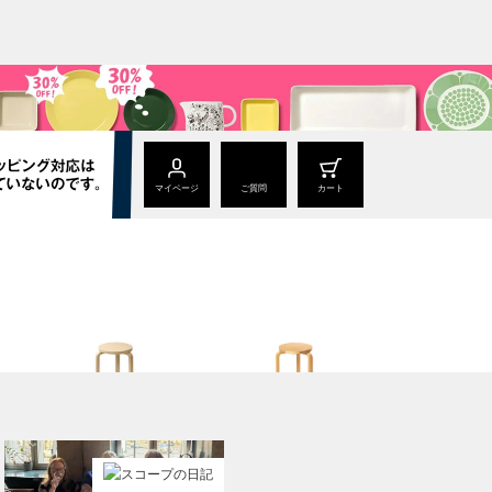
マイページ
ご質問
カート
Stool 60
Stool 60
ナチュラル ラッカー
ハニー / ウォールナット