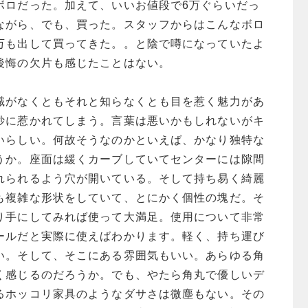
ボロだった。加えて、いいお値段で6万ぐらいだっ
ながら、でも、買った。スタッフからはこんなボロ
万も出して買ってきた。。と陰で噂になっていたよ
後悔の欠片も感じたことはない。
識がなくともそれと知らなくとも目を惹く魅力があ
妙に惹かれてしまう。言葉は悪いかもしれないがキ
いらしい。何故そうなのかといえば、かなり独特な
うか。座面は緩くカーブしていてセンターには隙間
れられるよう穴が開いている。そして持ち易く綺麗
も複雑な形状をしていて、とにかく個性の塊だ。そ
り手にしてみれば使って大満足。使用について非常
ールだと実際に使えばわかります。軽く、持ち運び
い。そして、そこにある雰囲気もいい。あらゆる角
く感じるのだろうか。でも、やたら角丸で優しいデ
るホッコリ家具のようなダサさは微塵もない。その