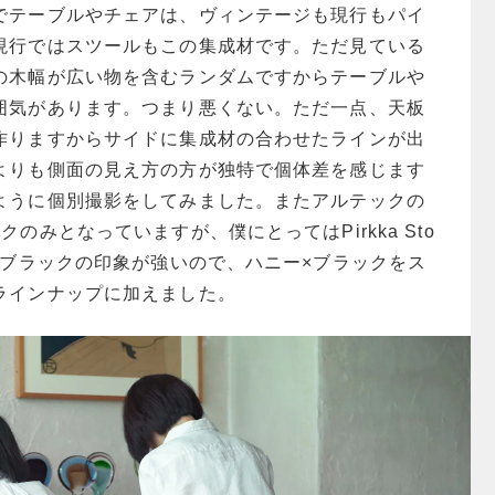
でテーブルやチェアは、ヴィンテージも現行もパイ
現行ではスツールもこの集成材です。ただ見ている
の木幅が広い物を含むランダムですからテーブルや
囲気があります。つまり悪くない。ただ一点、天板
作りますからサイドに集成材の合わせたラインが出
よりも側面の見え方の方が独特で個体差を感じます
ように個別撮影をしてみました。またアルテックの
のみとなっていますが、僕にとってはPirkka Sto
×ブラックの印象が強いので、ハニー×ブラックをス
ラインナップに加えました。