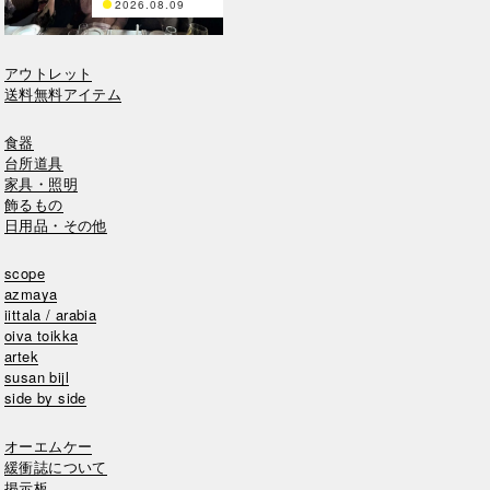
2026.08.09
アウトレット
送料無料アイテム
食器
台所道具
家具・照明
飾るもの
日用品・その他
scope
azmaya
iittala / arabia
oiva toikka
artek
susan bijl
side by side
オーエムケー
緩衝誌について
掲示板