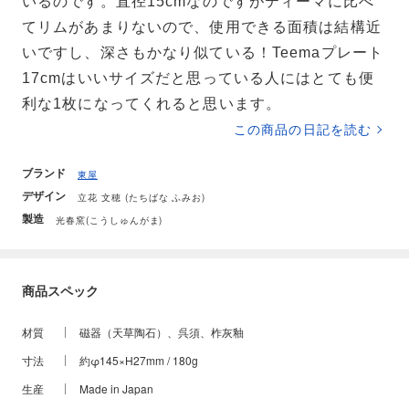
いるのです。直径15cmなのですがティーマに比べ
てリムがあまりないので、使用できる面積は結構近
いですし、深さもかなり似ている！Teemaプレート
17cmはいいサイズだと思っている人にはとても便
利な1枚になってくれると思います。
この商品の日記を読む
ブランド
東屋
デザイン
立花 文穂 (たちばな ふみお)
製造
光春窯(こうしゅんがま)
商品スペック
材質
磁器（天草陶石）、呉須、柞灰釉
寸法
約φ145×H27mm / 180g
生産
Made in Japan