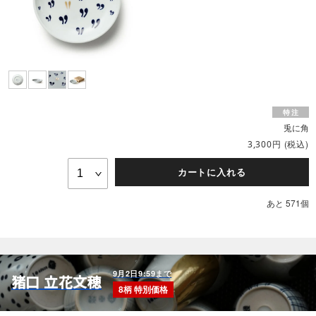
兎に角
円
(税込)
3,300
カートに入れる
あと 571個
9月2日9:59まで
猪口 立花文穂
8柄 特別価格