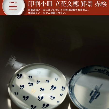
猪口
丑年 うし うし うし
猪口 蛇の目高台
猪口 細
立花文穂
立花文穂
猪口
寅年 大虎