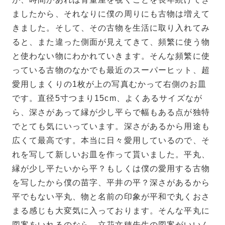
ましたから、それなりに僕の周りにも古物は増えて
きました。そして、その古物を生活に取り入れてみ
ると、また違った側面が見えてきて、頻繁に使う物
と使わない物にわかれていきます。そんな頻繁に使
っている古物のなかでも最近のスーパーヒット、超
愛用しまくりの1枚が上の写真むかって右側のお皿
です。直径5寸つまり15cm、よくあるサイズなが
ら、深さがあって縁が少し平らで幅もある点が独特
でとても気にいっています。深さがあるから用途も
広くて最高です。本当に日々愛用しているので、そ
れを写して新しいお皿を作って貰いました。平丸、
縁が少し平たいから平？もしくは僕の愛用する古物
を写したから僕の苗字、平井の平？深さがあるから
平でもない平丸、物と名前の印象が平和で丸くおさ
まる感じも大変気に入っております。そんな平丸に
図案をいれるのなら、立花文穂先生の図案がいいん