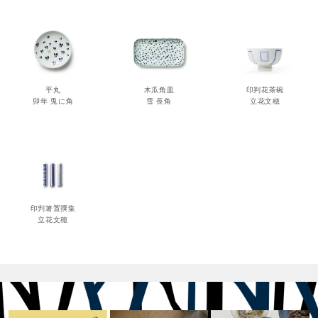
平丸
木瓜角皿
印判花茶碗
卯年 兎に角
雪 長角
立花文穂
印判箸置撰集
立花文穂