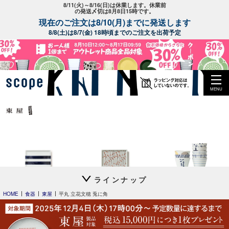
8/11(火)～8/16(日)は休業します。休業前
の発送〆切は8月8日15時です。
現在のご注文は8/10(月)までに発送します
8/8(土)は8/7(金) 18時頃までのご注文を出荷予定
MENU
ラインナップ
平長 石本藤雄
平長 石本藤雄
猪口 上ゲ高台
スキー01
干し柿・田田道・野道
立花文穂
HOME
食器
東屋
平丸 立花文穂 兎に角