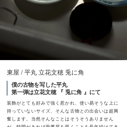
東屋 / 平丸 立花文穂 兎に角
僕の古物を写した平丸
第一弾は立花文穂 『 兎に角 』にて
装飾がとても好みで強く惹かれ、使い易そうな上に
持っていないサイズ、そんな古物との出会いは超興
奮します。当然そんなことはそうそうありません
が、時間があれば骨董屋を覗くことを長年続けてき