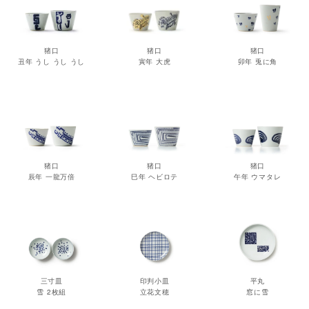
猪口
猪口
猪口
丑年 うし うし うし
寅年 大虎
卯年 兎に角
猪口
猪口
猪口
辰年 一龍万倍
巳年 ヘビロテ
午年 ウマタレ
三寸皿
印判小皿
平丸
雪 2枚組
立花文穂
窓に雪