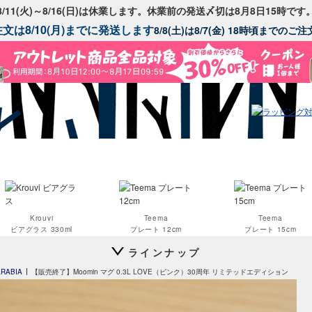
8/11(火)～8/16(日)は休業します。休業前の発送〆切は8月8日15時です
文は8/10(月)までに発送します
8/8(土)は8/7(金) 18時頃までの
Krouvi
Teema
Teema
ビアグラス 330ml
プレート 12cm
プレート 15cm
ラインナップ
ARABIA
【販売終了】Moomin マグ 0.3L LOVE（ピンク）30周年 リミテッドエディション