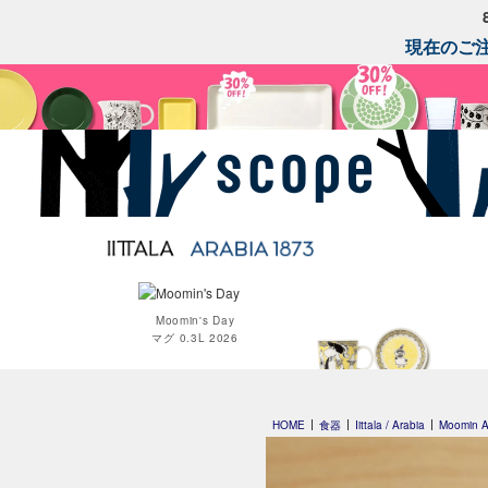
現在のご注
Moomin's Day
マグ 0.3L 2026
Moomin オペラ
HOME
食器
Iittala / Arabia
Moomin 