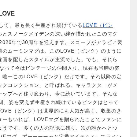
OVE
として、最も長く生産され続けている
LOVE（ピン
ルとスノークメイデンの深い絆が描かれたこのマグ
ら2026年で30周年を迎えます。スコープがアラビア製
前のムーミンマグは、このLOVE（ピンク）のように
線画を配したスタイルが主流でした。でも、それら
となって今はビンテージの仲間入り。現在も当時の姿
、唯一このLOVE（ピンク）だけです。それ以降の定
ックコレクション」と呼ばれる、キャラクターがメ
ナップへと移り変わり、今に続いています。そんな
の間、姿を変えず生産され続けているピンクはとって
LOVE（ピンク）は世界的にも人気が高く、収集のき
ターもいれば、LOVEマグを贈られたことでファンに
ようです。多くの人の記憶に残り、次の誰かへとつ
OVEマグ。ずーーーーっと定番アイテムとしてライン