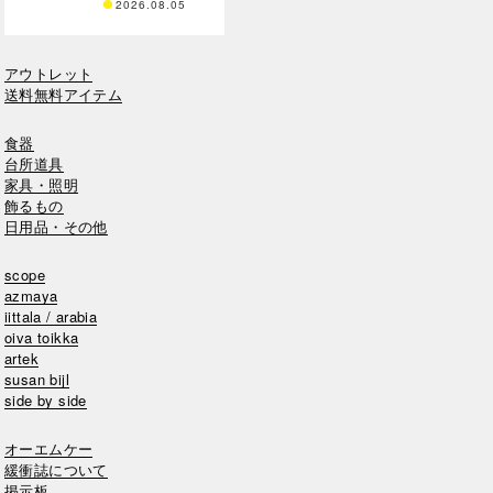
2026.08.05
アウトレット
送料無料アイテム
食器
台所道具
家具・照明
飾るもの
日用品・その他
scope
azmaya
iittala / arabia
oiva toikka
artek
susan bijl
side by side
オーエムケー
緩衝誌について
掲示板