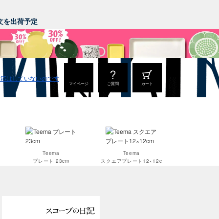
。
ご注文を出荷予定
マイページ
ご質問
カート
Teema
Teema
プレート 23cm
スクエアプレート12×12c
m