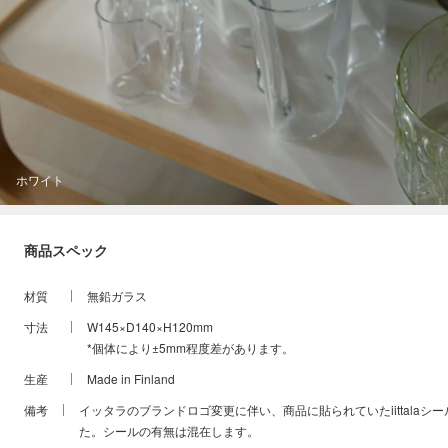
ホワイト
商品スペック
材質
無鉛ガラス
寸法
W145×D140×H120mm
*個体により±5mm程度差があります。
生産
Made in Finland
備考
イッタラのブランドロゴ変更に伴い、商品に貼られていたiittalaシ
た。シールの有無は混在します。