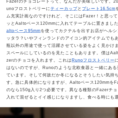
Fazerのチョコレートって、なんだか美味しいです。2
unoフロストベリーに
ティーカップ
と
プレート16.5cm
ム充実計画なのですけれど、そこにはFazer！と思っ
ッとAaltoベース120mmに入れてテーブルに置きま
altoベース95mm
を使ってカクテルを出すお店がヘルシ
ッタラ？いやフィンランドのアイコン的アイテムでもある
瓶以外の用途で使って活躍させている姿をよく見かけ
スペールにしているのを見たこともあります。僕はAaltoV
zerのチョコを入れます。これは
Runoフロストベリー
はないのですが、Runoのような北欧食器と一緒にあ
ています。そして何故だか冬になるとそうしたい気持
す。急に具体的になりますが、Aaltoベース120mmをF
のなら150g入り2つ必要です。異なる種類のFazerチョ
入れて混ぜるとイイ感じになりますし、食べる時にも