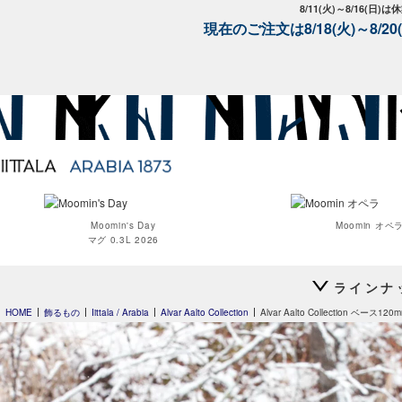
8/11(火)～8/16(日)
現在のご注文は8/18(火)～8/
Moomin's Day
Moomin オペ
マグ 0.3L 2026
ラインナ
HOME
飾るもの
Iittala / Arabia
Alvar Aalto Collection
Alvar Aalto Collection ベース120
Teema
Teema
プレート 12cm
プレート 15c