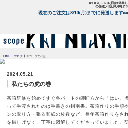
8/11(火)～8/16(日)は
の発送〆切は8月8日1
現在のご注文は8/10(月)までに発送します
8
HOME
ブログ
スコープの日記
2024.05.21
私たちの虎の巻
茶箱研修を始めてすぐ各パートの師匠方から「はい、
って手渡されたのは手書きの指南書。茶箱作りの手順
ンの取り方・張る和紙の枚数など、長年茶箱作りをさ
を惜しげなく、丁寧に図解してくださっていました。