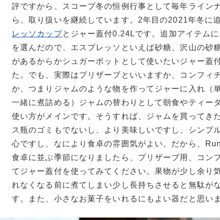
評ですから、スコープ冬の恒例行事として毎年ライン
ら、取り扱いを継続しています。2年目の2021年冬に
レッソカップ
とジャー蓋付0.24Lです。追加アイテム
を選んだので、エスプレッソといえば砂糖、沢山の砂
があるからかシュガーポットとして使いたいジャー蓋付0
た。でも、実際はプリザーブといいますか、コンフィ
か、つまりジャムのような物を作ってジャーに入れ（
一緒に煮詰める）ジャムの替わりとして朝食やティー
使い方がメインです。そうすれば、ジャムを買ってき
ス瓶のゴミもでないし、より美味しいですし、シンプ
心ですし、なにより食卓の雰囲気がよい。だから、Ru
食卓に並ぶ季節になりましたら、プリザーブ用、コン
てジャー蓋付を使ってみてください。果物が少し余り
れなくなる前に煮てしまい少し長持ちさせると無駄が
す。また、小さなお菓子をいれるにもよい器だと思い