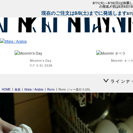
8/11(火)～8/16(日)は
の発送〆切は8月8日1
現在のご注文は8/8(土)までに発送します
8/
Moomin's Day
Moomin オペ
マグ 0.3L 2026
ラインナ
HOME
食器
Iittala / Arabia
Runo
Runo ジャー蓋付 0.25L
Teema
Teema
プレート 12cm
プレート 15c