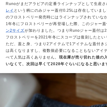
Runoがまだアラビアの定番ラインナップとして生産
レイ
という柄にのみジャー蓋付0.25Lは存在していまし
のフロストベリー発売時にはラインナップされていなか
1年冬にフロストベリーが再登場した際、このジャー蓋
ン2サイズ
が加わりました。つまりRunoジャー蓋付は
フロストベリーを2021年冬にスコープは復刻したと
ただ、蓋と身、つまり2アイテムで1アイテムな蓋付き
は高くなりますし、複数個必要になることもないアイ
べて人気は高くありません。
現在庫が売り切れた後の
いなくて、次回は早くて2028年ぐらいになると思いま