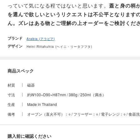
っていて気になる程ではないと思います。
蓋と身の柄
を選んで欲しいというリクエストは不公平となります
ん。ズレはある物とご理解の上オーダーをご検討くだ
ブランド
Arabia (アラビア)
デザイン
Heini Riitahuhta (ヘイニ・リータフフタ)
商品スペック
材質
磁器
寸法
約W100×D90×H87mm / 380g / 250ml（満水）
生産
Made in Thailand
備考
オーブン（直火不可）：○ / フリーザー：○ / 電子レンジ：○ / 食器
購入前に確認ください