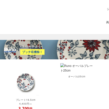
9月1日9:59まで
Runo
プッチ収穫祭！
オーバル25cm
プレート16.5cm
4,400円→
3,700
円