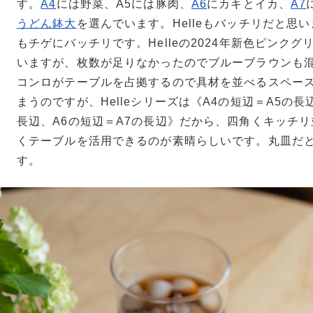
す。
A4
には野菜、A5には豚肉、
A6
にカキとイカ、
A7
うどん鉢大
を選んでいます。Helleもバッチリだと思
もチゲにバッチリです。Helleの2024年新色ピンク
いますが、枚数が足りなかったのでブルーブラウンも
コンロがテーブルを占拠するので具材を並べるスペー
まうのですが、Helleシリーズは《A4の短辺＝A5の長
長辺、A6の短辺＝A7の長辺》だから、四角くキッチ
くテーブルを活用できるのが素晴らしいです。丸皿だ
す。