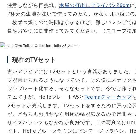
注意しながら再挑戦。
木屋の打出しフライパン26cm
に
2杯分の生地を注いで作ってみたら、かなり良い感じの
一枚ずつ焼くので時間はかかるけど、難しいレシピで
食やおやつに是非作ってみてください。（スコープ松
A5 アメジスト（販売終了） / A5 ブルーブラウン / A5 ピンクグリーン
現在のTVセット
古いアラビアにはTVセットという食器がありました。
プが乗せられるようになっていて、その横にスナック
ワンプレート化する、そんなセットです。今では作ら
テムですが、HelleプレートA5と
Teemaティーカップ
Vセットが完成します。TVセットをするために買う必
が、どちらもお持ちなら用途の幅が広がるので是非や
サイズバランスもなかなか良好です。上の写真ではHel
イト、Helleブルーブラウンにビンテージブラウン、He