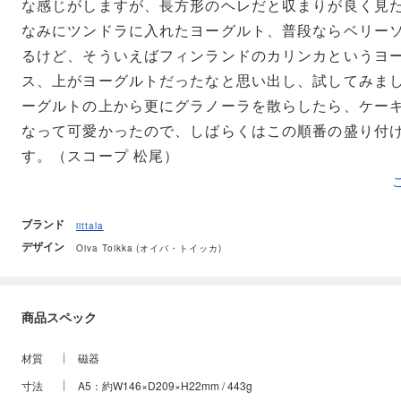
な感じがしますが、長方形のヘレだと収まりが良く見
なみにツンドラに入れたヨーグルト、普段ならベリー
るけど、そういえばフィンランドのカリンカというヨ
ス、上がヨーグルトだったなと思い出し、試してみまし
ーグルトの上から更にグラノーラを散らしたら、ケー
なって可愛かったので、しばらくはこの順番の盛り付
す。（スコープ 松尾）
ブランド
iittala
デザイン
Oiva Toikka (オイバ・トイッカ)
商品スペック
材質
磁器
寸法
A5：約W146×D209×H22mm / 443g