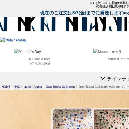
8/11(火)～8/16(日)は
の発送〆切は8月8日1
現在のご注文は8/7(金)までに発送します
8/
Moomin's Day
Moomin オペ
マグ 0.3L 2026
ラインナ
HOME
食器
Iittala / Arabia
Oiva Toikka Collection
Oiva Toikka Collection Helle A5 プ
Teema
プレート 12cm