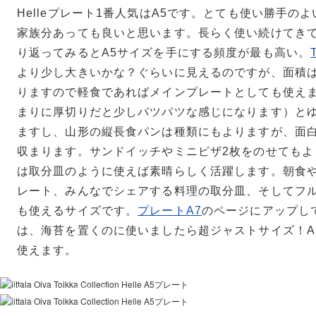
Helleプレート1番人気はA5です。とても使い勝手の
家族分あっても良いと思います。長らく使い続けてき
り返ってみるとA5サイズを手にする頻度が最も高い。
より少し大きいかな？ぐらいに見えるのですが、面積は
りますので軽食であればメインプレートとしても使え
まりに厚切りだと少しパツパツな感じになります）と
ますし、山形の縦長食パンは種類にもよりますが、面
収まります。サンドイッチやミニピザ2枚をのせてもよ
は取分皿のように使えば素晴らしく活躍します。朝食
レート、みんなでシェアする料理の取分皿、そしてフ
も使えるサイズです。
プレートA7
のページにアップし
は、海苔を置くのに使いましたら超ジャストサイズ！A
使えます。
A4,A5 アメジスト（販売終了）
A5 アメジスト（販売終了）