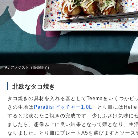
A5 アメジスト（販売終了）
北欧なタコ焼き
タコ焼きの具材を入れる器としてTeemaをいくつかピ
きの生地は
Paratiisiピッチャー1.0L
、とり皿にはHell
すると北欧なたこ焼きの完成です！少しふざけ気味に
ましたら、想像以上に良い結果となって癖となり、生
なりました。とり皿にプレートA5を選びますとソース