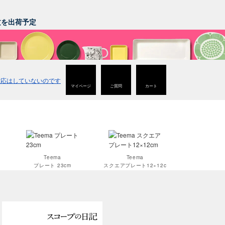
。
注文を出荷予定
マイページ
ご質問
カート
Teema
Teema
プレート 23cm
スクエアプレート12×12c
m