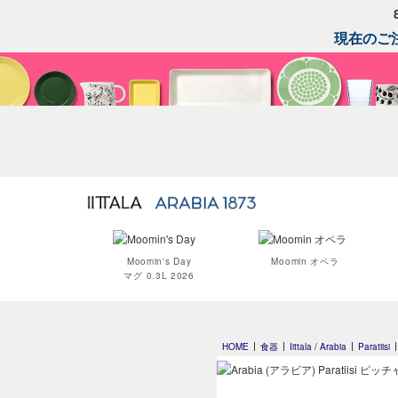
現在のご注
Moomin's Day
Moomin オペラ
マグ 0.3L 2026
HOME
食器
Iittala / Arabia
Paratiisi