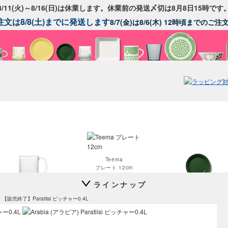
8/11(火)～8/16(日)は休業します。休業前の発送〆切は8月8日15時です
文は8/8(土)までに発送します
8/7(金)は8/6(木) 12時頃までのご
Teema
プレート 12cm
ラインナップ
Krouvi
Teema
【販売終了】Paratiisi ピッチャー0.4L
ビアグラス 330ml
プレート 15cm