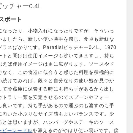
isi ピッチャー0.4L
スボート
になったり、小物入れになったりですが、そういっ
いましたら、新しい使い勝手を感じ、食卓も新鮮な
ばかりです。Paratiisiピッチャー0.4L、1970
ートと聞けば使用イメージも沸いてきますし、持ち
思えば使用イメージは更に広がります。ソースやド
でなく、この食器に似合うと感じた料理を積極的に
い続けてみれば、段々と自分なりの使い処が見つか
して冷蔵庫に保管する時にも持ち手があるから出し
カトラリー類を安定させるのでスプーンやフォー
も良いです。持ち手があるので運ぶのも渡すのも手
に向いた小ぶりなサイズ感もよいバランスです。少
るとは思いますが、ハンバーグやステーキのソース
レービーレードル
を添えるのがやはり使い易いです。僕