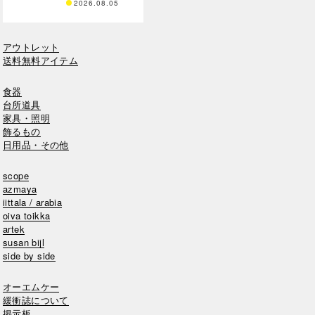
2026.08.05
アウトレット
送料無料アイテム
食器
台所道具
家具・照明
飾るもの
日用品・その他
scope
azmaya
iittala / arabia
oiva toikka
artek
susan bijl
side by side
オーエムケー
緩衝誌について
掲示板