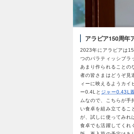
アラビア150周年
2023年にアラビアは
つのパラティッシブラ
あまり作られることの
者の皆さまはどうぞ見
ィーに映えるようカイ
ー0.4Lと
ジャー0.43L
ムなので、こちらが手
い食卓を組み立てるこ
が、試しに使ってみれ
食卓でも活躍してくれ
版、再入荷の予定はあ