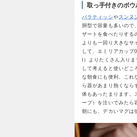
取っ手付きのボウ
パラティッシ
や
スンヌ
胴型で容量も多いので
ザートを食べたりするの
よりも一回り大きなサイ
して、エミリアカップ0.4
l）よりたくさん入り
して考えると使いどこ
な朝食にも便利。これ
ら器があまり熱くなら
体もあったまります。
ープ）を注いでみたら
朝にも、デカいマグは