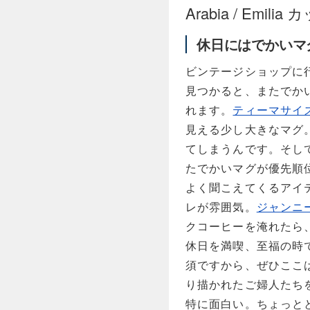
Arabia / Emilia 
休日にはでかいマ
ビンテージショップに
見つかると、またでか
れます。
ティーマサイ
見える少し大きなマグ
てしまうんです。そし
たでかいマグが優先順
よく聞こえてくるアイ
レが雰囲気。
ジャンニ
クコーヒーを淹れたら
休日を満喫、至福の時
須ですから、ぜひここ
り描かれたご婦人たち
特に面白い。ちょっと