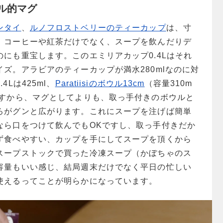
ル的マグ
ンタイ
、
ルノフロストベリーのティーカップ
は、寸
、コーヒーや紅茶だけでなく、スープを飲んだりデ
にも重宝します。このエミリアカップ0.4Lはそれ
ズ。アラビアのティーカップが満水280mlなのに対
Lは425ml、
Paratiisiのボウル13cm
（容量310m
ますから、マグとしてよりも、取っ手付きのボウルと
ろがグンと広がります。これにスープを注げば簡単
なら口をつけて飲んでもOKですし、取っ手付きだか
ず食べやすい、カップを手にしてスープを頂くから
スープストックで買った冷凍スープ（かぼちゃのス
容量もいい感じ、結局週末だけでなく平日の忙しい
使えるってことが明らかになっています。