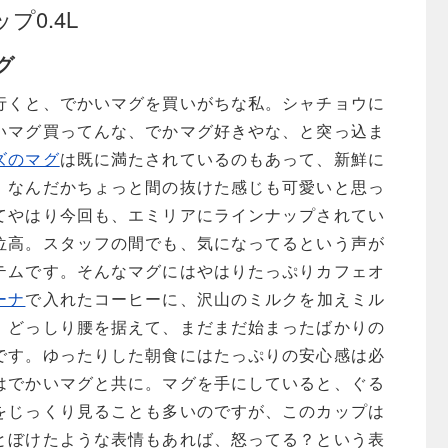
カップ0.4L
グ
行くと、でかいマグを買いがちな私。シャチョウに
いマグ買ってんな、でかマグ好きやな、と突っ込ま
ズのマグ
は既に満たされているのもあって、新鮮に
。なんだかちょっと間の抜けた感じも可愛いと思っ
てやはり今回も、エミリアにラインナップされてい
位高。スタッフの間でも、気になってるという声が
テムです。そんなマグにはやはりたっぷりカフェオ
ーナ
で入れたコーヒーに、沢山のミルクを加えミル
、どっしり腰を据えて、まだまだ始まったばかりの
です。ゆったりした朝食にはたっぷりの安心感は必
はでかいマグと共に。マグを手にしていると、ぐる
をじっくり見ることも多いのですが、このカップは
とぼけたような表情もあれば、怒ってる？という表