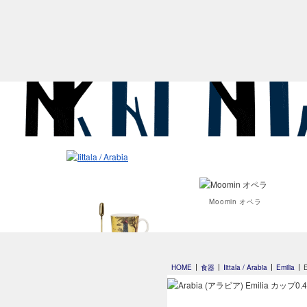
Moomin オペラ
Moomin's Day
HOME
食器
Iittala / Arabia
Emilia
マグ 0.3L 2026