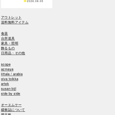
2026.08.05
アウトレット
送料無料アイテム
食器
台所道具
家具・照明
飾るもの
日用品・その他
scope
azmaya
iittala / arabia
oiva toikka
artek
susan bijl
side by side
オーエムケー
緩衝誌について
掲示板