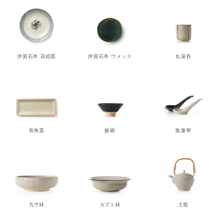
猪口
丑年 うし うし うし
猪口 蛇の目高台
猪口 細
立花文穂
立花文穂
伊賀石本 花絵皿
伊賀石本 ウメッス
丸湯呑
伊賀
猿赤
伊賀
玉縁手塩皿
角鉢
猪口
寅年 大虎
長角皿
飯碗
散蓮華
鉤
カブト鉢
九寸鉢
土瓶