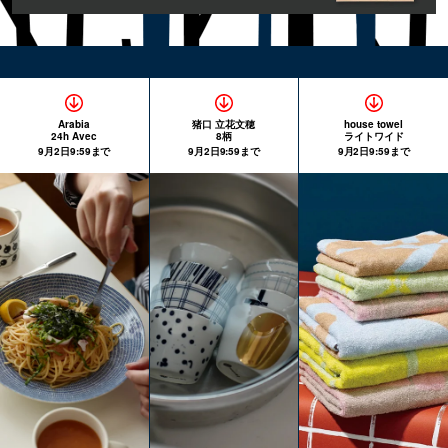
Arabia
猪口 立花文穂
house towel
24h Avec
8柄
ライトワイド
9月2日9:59まで
9月2日9:59まで
9月2日9:59まで