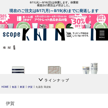
8/11(火)～8/16(日)は休業します。休業前
発送分の受注は〆切ました。
現在のご注文は8/17(月)～8/19(水)までに発送します
MENU
ラインナップ
平長 石本藤雄
平長 石本藤雄
猪口 上ゲ高台
長期欠品アイテム
スキー01
干し柿・田田道・野道
立花文穂
HOME
食器
東屋
伊賀
丸湯呑 薄皮鯨
以下のアイテムは入荷の目途が全く立たず長期欠品となっているアイテム
です。
入荷予定に進捗がありましたらトップページやメルマガでお知らせ
いたします。
伊賀