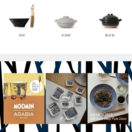
擂鉢
布袋鍋
飯炊釜