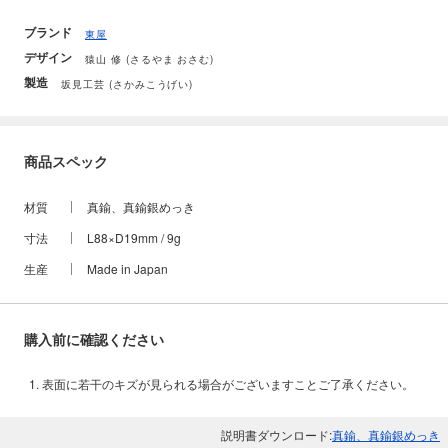
ブランド
東屋
デザイン
猿山 修 (さるやま おさむ)
製造
坂見工芸 (さかみこうげい)
商品スペック
材質
真鍮、真鍮銀めっき
寸法
L88×D19mm / 9g
生産
Made in Japan
購入前に確認ください
表面に若干のキズが見られる場合がございますことご了承ください。
説明書ダウンロード:
真鍮、真鍮銀めっき