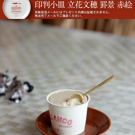
猪口
丑年 うし うし うし
猪口 蛇の目高台
猪口 細
立花文穂
立花文穂
猪口
寅年 大虎