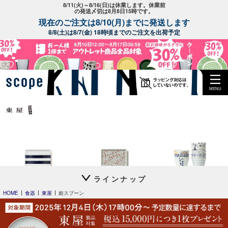
8/11(火)～8/16(日)は休業します。休業前
の発送〆切は8月8日15時です。
現在のご注文は8/10(月)までに発送します
8/8(土)は8/7(金) 18時頃までのご注文を出荷予定
MENU
ラインナップ
平長 石本藤雄
平長 石本藤雄
猪口 上ゲ高台
スキー01
干し柿・田田道・野道
立花文穂
HOME
食器
東屋
姫スプーン