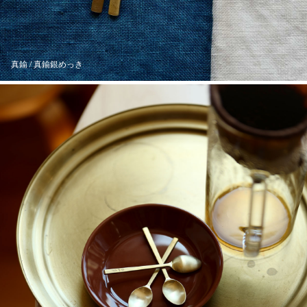
真鍮 / 真鍮銀めっき