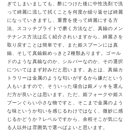
ぎてしまいましても、酢につけた後に中性洗剤で洗
って綺麗に流して拭くことを何度か繰り返せば綺麗
になっていきますし、重曹を使って綺麗にする方
法、スコッチブライトで磨く方法など、真鍮のメン
テナンス方法は広く紹介されいますから、綺麗さを
取り戻すことは簡単です。また姫スプーンには真
鍮、そして真鍮銀めっきと2種類あります。ゴール
ドのような真鍮なのか、シルバーなのか、その選択
についてはまず好みだと思います。あとは、真鍮カ
トラリーは金属のような匂いがするから嫌だという
人もいますので、そういった場合は銀メッキを選ん
だ方が良いとは思います。ただ、姫フォークや姫ス
プーンぐらい小さな物ですと、そこまで金属のよう
な味というか匂いを感じるわけではなく、微妙に感
じるかどうか？レベルですから、余程そこが気にな
る人以外は雰囲気で選べばよいと思います。