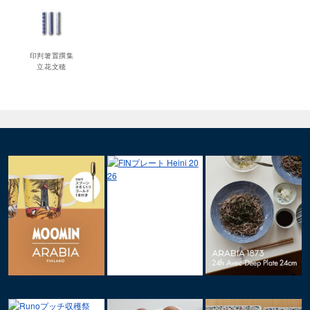
印判箸置撰集
立花文穂