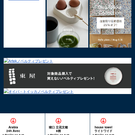
Arabia
猪口 立花文穂
house towel
24h Avec
8柄
ライトワイド