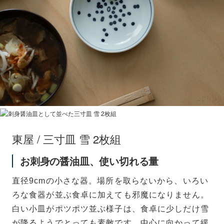
東屋 / 三寸皿 雪 2枚組
お刺身の醤油皿、使い切れる量
直径9cmの小さな器。場所を取らないから、いろい
ろな食器が並ぶ食卓に加えても邪魔になりません。
白い小皿がポツポツ並ぶ様子は、食卓に少しだけ雪
が降るようでとっても素敵です。中心に向かって緩