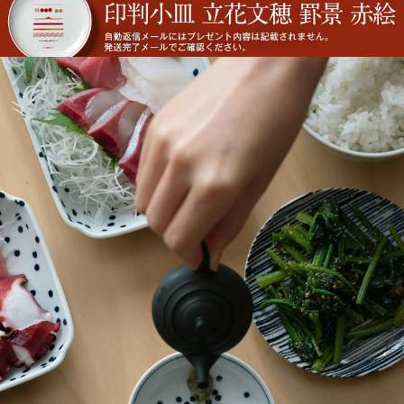
猪口 細
立花文穂
猪口 蛇の目高台
猪口
立花文穂
丑年 うし うし うし
猪口
寅年 大虎