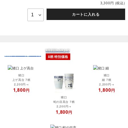
円
(税込)
3,300
カートに入れる
9月2日9:59まで
猪口 立花文穂
8柄 特別価格
猪口
猪口
上ゲ高台 7柄
細 7柄
2,200円→
2,200円→
1,800
1,800
円
円
猪口
蛇の目高台 7柄
2,200円→
1,800
円