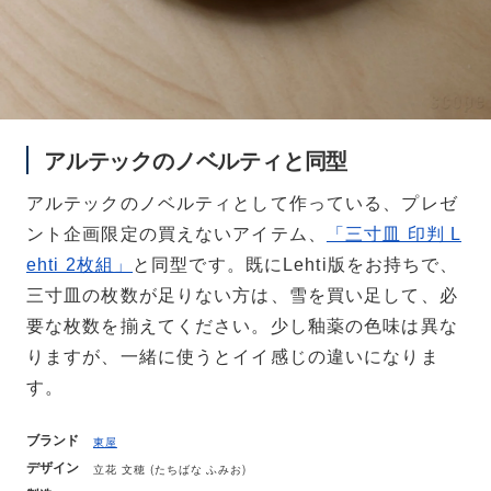
アルテックのノベルティと同型
アルテックのノベルティとして作っている、プレゼ
ント企画限定の買えないアイテム、
「三寸皿 印判 L
ehti 2枚組」
と同型です。既にLehti版をお持ちで、
三寸皿の枚数が足りない方は、雪を買い足して、必
要な枚数を揃えてください。少し釉薬の色味は異な
りますが、一緒に使うとイイ感じの違いになりま
す。
ブランド
東屋
デザイン
立花 文穂 (たちばな ふみお)