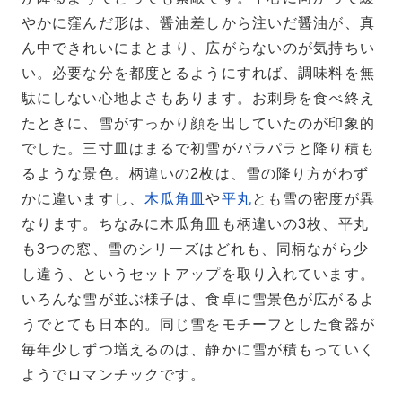
やかに窪んだ形は、醤油差しから注いだ醤油が、真
ん中できれいにまとまり、広がらないのが気持ちい
い。必要な分を都度とるようにすれば、調味料を無
駄にしない心地よさもあります。お刺身を食べ終え
たときに、雪がすっかり顔を出していたのが印象的
でした。三寸皿はまるで初雪がパラパラと降り積も
るような景色。柄違いの2枚は、雪の降り方がわず
かに違いますし、
木瓜角皿
や
平丸
とも雪の密度が異
なります。ちなみに木瓜角皿も柄違いの3枚、平丸
も3つの窓、雪のシリーズはどれも、同柄ながら少
し違う、というセットアップを取り入れています。
いろんな雪が並ぶ様子は、食卓に雪景色が広がるよ
うでとても日本的。同じ雪をモチーフとした食器が
毎年少しずつ増えるのは、静かに雪が積もっていく
ようでロマンチックです。