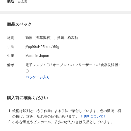
製造
白岳窯
商品スペック
材質
磁器（天草陶石）、呉須、柞灰釉
寸法
約φ90×H25mm / 69g
生産
Made in Japan
備考
電子レンジ：〇 / オーブン：× / フリーザー：× / 食器洗浄機：
〇
パッケージ入り
購入前に確認ください
絵柄は印判という手作業による手法で染付しています。色の濃淡、柄
の抜け、滲み、切れ等の個性があります。
《印判について》
小さな黒点やピンホール、多少のがたつきは良品としています。