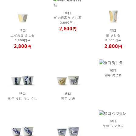
猪口
蛇の目高台 さし石
3,800円→
2,800
円
猪口
猪口
上ゲ高台 さし石
細 さし石
3,800円→
3,800円→
2,800
2,800
円
円
猪口
卯年 兎に角
猪口
猪口
丑年 うし うし うし
寅年 大虎
猪口
午年 ウマタレ