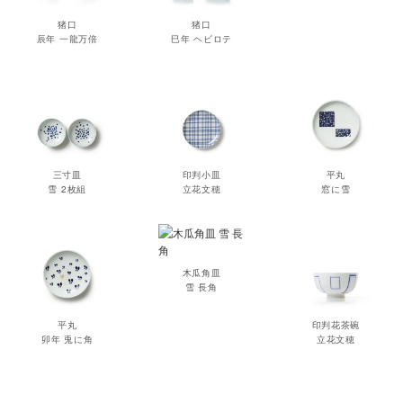
猪口
猪口
辰年 一龍万倍
巳年 ヘビロテ
三寸皿
印判小皿
平丸
雪 2枚組
立花文穂
窓に雪
木瓜角皿
雪 長角
平丸
印判花茶碗
卯年 兎に角
立花文穂