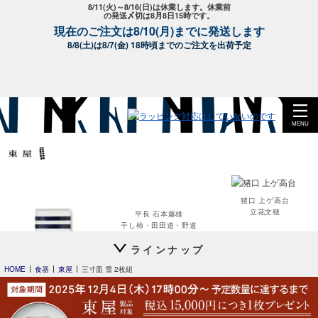
8/11(火)～8/16(日)は休業します。休業前
の発送〆切は8月8日15時です。
現在のご注文は8/10(月)までに発送します
8/8(土)は8/7(金) 18時頃までのご注文を出荷予定
MENU
猪口 上ゲ高台
立花文穂
平長 石本藤雄
干し柿・田田道・野道
ラインナップ
平長 石本藤雄
スキー01
HOME
食器
東屋
三寸皿 雪 2枚組