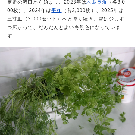
定番の猪口から始まり、2023年は
木瓜長角
（各3,0
00枚）、2024年は
平丸
（各2,000枚）、2025年は
三寸皿（3,000セット）へと降り続き、雪は少しず
つ広がって、だんだんとよい冬景色になっていま
す。