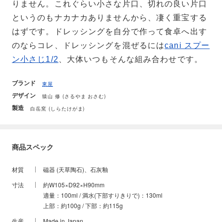
りません。これぐらい小さな片口、切れの良い片口
というのもナカナカありませんから、凄く重宝する
はずです。ドレッシングを自分で作って食卓へ出す
のならコレ、ドレッシングを混ぜるには
cani スプー
ン小さじ1/2
、大体いつもそんな組み合わせです。
ブランド
東屋
デザイン
猿山 修 (さるやま おさむ)
製造
白岳窯 (しらたけがま)
商品スペック
材質
磁器 (天草陶石)、石灰釉
寸法
約W105×D92×H90mm
適量：100ml / 満水(下部すりきりで)：130ml
上部：約100g / 下部：約115g
生産
Made in Japan