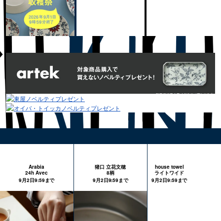
Arabia
猪口 立花文穂
house towel
24h Avec
8柄
ライトワイド
9月2日9:59まで
9月2日9:59まで
9月2日9:59まで