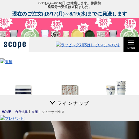
8/11(火)～8/16(日)は休業します。休業前
発送分の受注は〆切ました。
現在のご注文は8/17(月)～8/19(水)までに発送します
MENU
ラインナップ
平長 石本藤雄
平長 石本藤雄
猪口 上ゲ高台
スキー01
干し柿・田田道・野道
立花文穂
HOME
台所道具
東屋
ジューサーNo.3
猪口 細
立花文穂