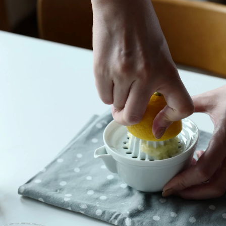
猪口 蛇の目高台
猪口
立花文穂
丑年 うし うし うし
猪口
寅年 大虎