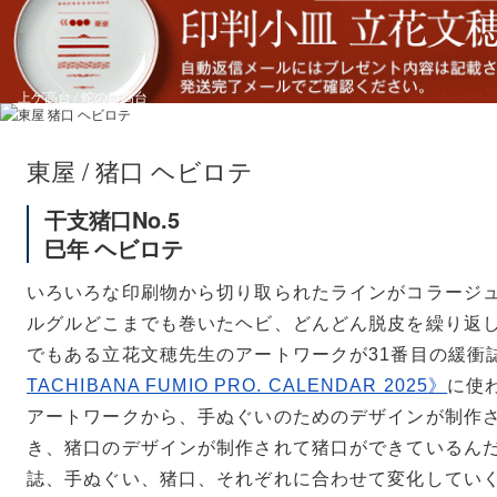
上ゲ高台 / 蛇の目高台
東屋 / 猪口 ヘビロテ
干支猪口No.5
巳年 ヘビロテ
猪口 蛇の目高台
猪口 細
立花文穂
立花文穂
いろいろな印刷物から切り取られたラインがコラージ
ルグルどこまでも巻いたヘビ、どんどん脱皮を繰り返
でもある立花文穂先生のアートワークが31番目の緩衝
猪口
寅年 大虎
TACHIBANA FUMIO PRO. CALENDAR 2025》
に使
アートワークから、手ぬぐいのためのデザインが制作
き、猪口のデザインが制作されて猪口ができているん
誌、手ぬぐい、猪口、それぞれに合わせて変化してい