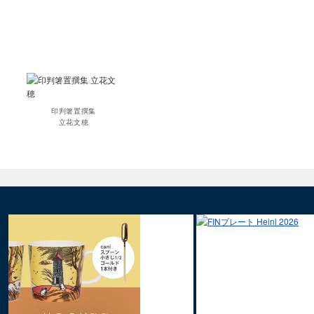
印判箸置撰集
立花文穂