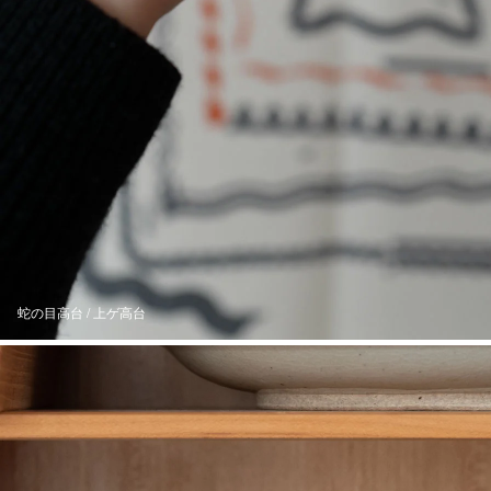
蛇の目高台 / 上ゲ高台