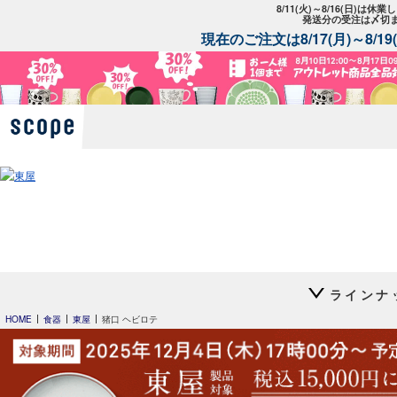
8/11(火)～8/16(日)は
発送分の受注は〆切
現在のご注文は8/17(月)～8/
ラインナ
HOME
食器
東屋
猪口 ヘビロテ
平長 石本藤雄
平長 石本藤雄
スキー01
干し柿・田田道・