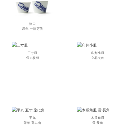
猪口
辰年 一龍万倍
三寸皿
印判小皿
雪 2枚組
立花文穂
平丸
木瓜角皿
卯年 兎に角
雪 長角