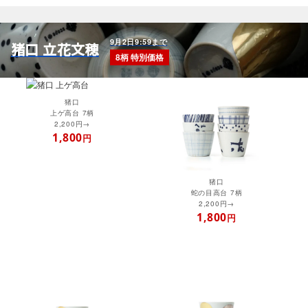
9月2日9:59まで
猪口 立花文穂
8柄 特別価格
猪口
上ゲ高台 7柄
2,200円→
1,800
円
猪口
蛇の目高台 7柄
2,200円→
1,800
円