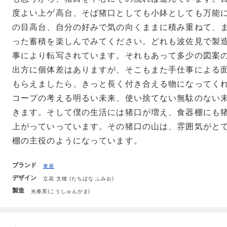
度よい上ゲ高台、そば猪口としても小鉢としても万能
の目高台、自分の好みで気の向くままに積み重ねて、
った蓄積を楽しんでみてください。どれも波佐見で製
事により転写されています。それもあって多少の図案
出方に個体差はありますが、そこもまた手仕事による
もらえましたら、きっと長く付き合える物になってく
コープの考える明るい未来、使い捨てない無駄のない
きます。そして僕の生活には猪口が増え、食器棚にも
上がっていっています。その猪口の山は、雰囲気がと
棚の主役のようになっています。
ブランド
東屋
デザイン
立花 文穂 (たちばな ふみお)
製造
光春窯(こうしゅんがま)