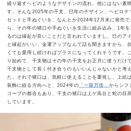
繰り返すヘビのようなデザインの流れ、他にはない素
す。そんな2025年の干支、巳年のデザイン、ヘビロ
セットと手ぬぐいを、なんとか2024年12月末に発売
ら、その年の猪口や手ぬぐいを生活に組み込み、1年を
るのは縁起が良いことだと言われていますし、巳のア
と縁起がいい、金運アップなんて話も聞きますから、
くても愛用し続ければプラスになってくれそうです。
り始めて、干支物はその年の干支をお正月に使うだけ
干支物として長く付き合うのもいいんじゃないかと考
た。それで猪口は、気軽に使えることを重視し、上絵
装飾に絞る方向へと、2024年の
「一龍万倍」
からシフ
コープの都合もあり、干支の猪口は上ゲ高台と蛇の目
しています。