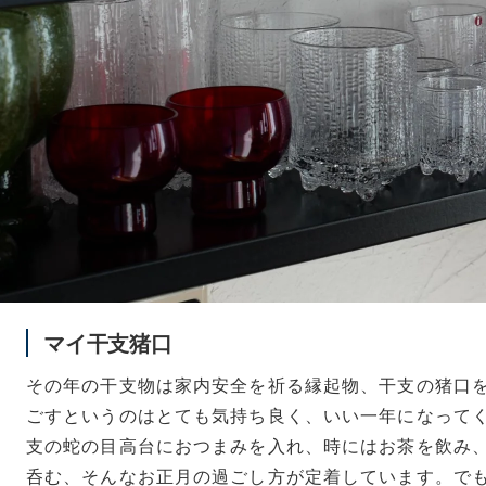
マイ干支猪口
その年の干支物は家内安全を祈る縁起物、干支の猪口
ごすというのはとても気持ち良く、いい一年になって
支の蛇の目高台におつまみを入れ、時にはお茶を飲み
呑む、そんなお正月の過ごし方が定着しています。で