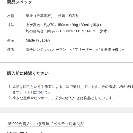
商品スペック
材質
磁器（天草陶石）、呉須、柞灰釉
寸法
上ゲ高台：約φ70×H50mm / 90g / 80ml（満水）
蛇の目高台：約φ77×H58mm / 110g / 140ml（満水）
生産
Made in Japan
備考
電子レンジ：○ / オーブン：× / フリーザー：× / 食器洗浄機：○
購入前に確認ください
絵柄は印判という手作業による手法で染付しています。色の濃淡、柄の抜
ます。
《印判について》
小さな黒点やピンホール、多少のがたつきは良品としています。