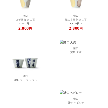
猪口
猪口
上ゲ高台 さし石
蛇の目高台 さし石
3,800円→
3,800円→
2,800
2,800
円
円
猪口
寅年 大虎
猪口
丑年 うし うし うし
猪口
巳年 ヘビロテ