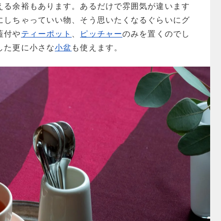
える余裕もあります。あるだけで雰囲気が違います
にしちゃっていい物、そう思いたくなるぐらいにグ
蓋付や
ティーポット
、
ピッチャー
のみを置くのでし
した更に小さな
小盆
も使えます。