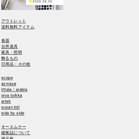
2026.08.05
アウトレット
送料無料アイテム
食器
台所道具
家具・照明
飾るもの
日用品・その他
scope
azmaya
iittala / arabia
oiva toikka
artek
susan bijl
side by side
オーエムケー
緩衝誌について
掲示板