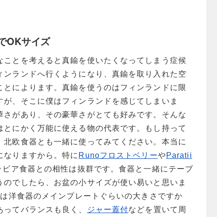
でOKサイズ
なことを考えると真鍮を使いたくなってしまう症候
ィンランドへ行くようになり、真鍮を取り入れた空
ことによります。真鍮を使うのはフィンランドに限
すが、そこに僕はフィンランドを感じてしまいま
華さがあり、その豪華さがとても好みです。そんな
はとにかく万能に使える物の代表です。もし持って
、北欧食器とも一緒に使ってみてください。本当に
になりますから。特に
Runoフロストベリー
や
Paratii
ラビア食器との相性は抜群です。食器と一緒にテーブ
うのでしたら、お盆の小サイズが使い易いと思いま
うのは洋食器のメインプレートぐらいの大きさですか
あってバランスも良く、
ジャー蓋付
などを置いて周