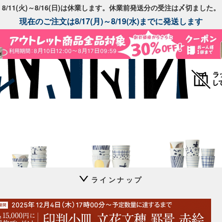
8/11(火)～8/16(日)は休業します。休業前発送分の受注は〆切ました。
現在のご注文は8/17(月)～8/19(水)までに発送します
ラインナップ
猪口 上ゲ高台
猪口 蛇の目高台
猪口 細
立花文穂
立花文穂
立花文穂