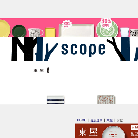
平長 石本藤雄
平長 石本藤雄
HOME
台所道具
東屋
お盆
スキー01
干し柿・田田道・野道