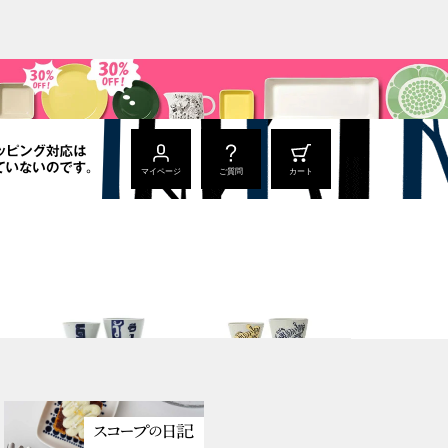
マイページ
ご質問
カート
猪口
猪口
丑年 うし うし うし
寅年 大虎