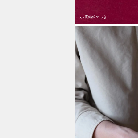
小 真鍮銀めっき