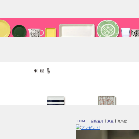
平長 石本藤雄
平長 石本藤雄
HOME
台所道具
東屋
丸高盆
スキー01
干し柿・田田道・野道