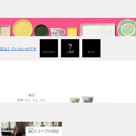
マイページ
ご質問
カート
猪口
丑年 うし うし うし
猪口
寅年 大虎