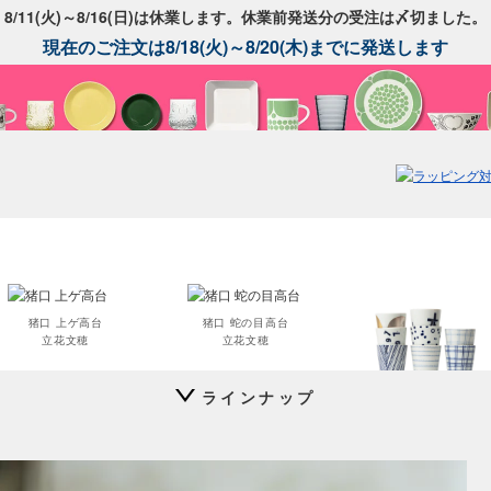
8/11(火)～8/16(日)は休業します。休業前発送分の受注は〆切ました。
現在のご注文は8/18(火)～8/20(木)までに発送します
猪口 上ゲ高台
猪口 蛇の目高台
立花文穂
立花文穂
ラインナップ
猪口 細
立花文穂