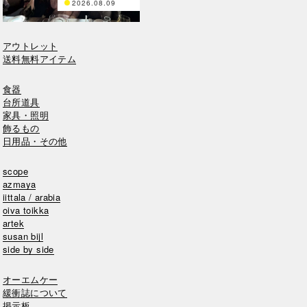
2026.08.09
アウトレット
送料無料アイテム
食器
台所道具
家具・照明
飾るもの
日用品・その他
scope
azmaya
iittala / arabia
oiva toikka
artek
susan bijl
side by side
オーエムケー
緩衝誌について
掲示板