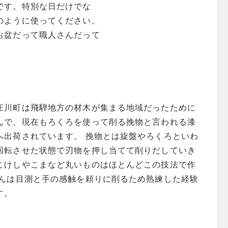
です。特別な日だけでな
のように使ってください。
お盆だって職人さんだって
。
庄川町は飛騨地方の材木が集まる地域だったために
んで、現在もろくろを使って削る挽物と言われる漆
へ出荷されています。 挽物とは旋盤やろくろといわ
回転させた状態で刃物を押し当てて削りだしていき
こけしやこまなど丸いものはほとんどこの技法で作
さんは目測と手の感触を頼りに削るため熟練した経験
す。