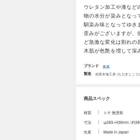
ウレタン加工や漆など
物の水分が染みとなっ
馴染み味となってゆき
歪みがございますが、
ど急激な変化は割れの
木肌が色艶を増して深
ブランド
東屋
製造
但田木地工房 (ただきじこう
商品スペック
材質
トチ 無塗装
寸法
φ283×H36mm / 約38
生産
Made in Japan