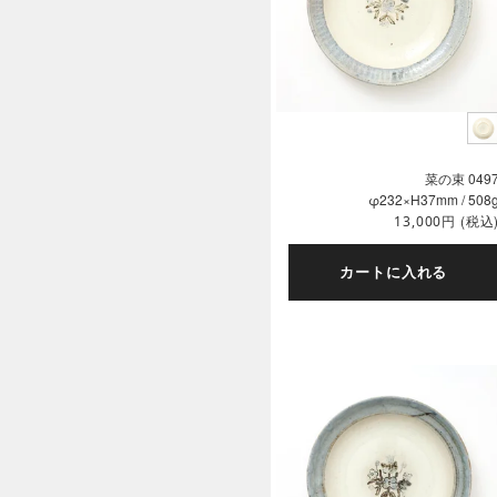
菜の束 049
φ232×H37mm / 508
円
(税込
13,000
カートに入れる