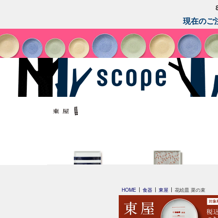
現在のご注
平長 石本藤雄
平長 石本藤雄
HOME
食器
東屋
花絵皿 菜の束
スキー01
干し柿・田田道・野道