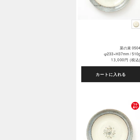
菜の束 050
φ233×H37mm / 510
円
(税込
13,000
カートに入れる