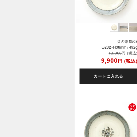
菜の束 050
φ232×H38mm / 492
円
(税込
13,000
9,900
円
(税込
カートに入れる