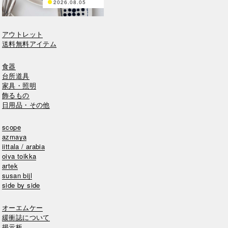
2026.08.05
アウトレット
送料無料アイテム
食器
台所道具
家具・照明
飾るもの
日用品・その他
scope
azmaya
iittala / arabia
oiva toikka
artek
susan bijl
side by side
オーエムケー
緩衝誌について
掲示板