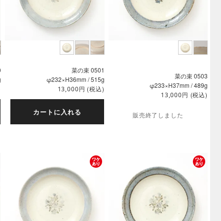
0
菜の束 0501
菜の束 0503
g
φ232×H36mm / 515g
φ233×H37mm / 489g
)
円
(税込)
13,000
円
(税込)
13,000
カートに入れる
販売終了しました