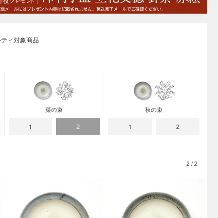
菜の束
秋の束
1
2
1
2