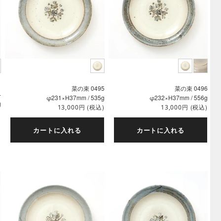
菜の束 0495
菜の束 0496
4
φ231×H37mm / 535g
φ232×H37mm / 556g
g
円
(税込)
円
(税込)
13,000
13,000
)
カートに入れる
カートに入れる