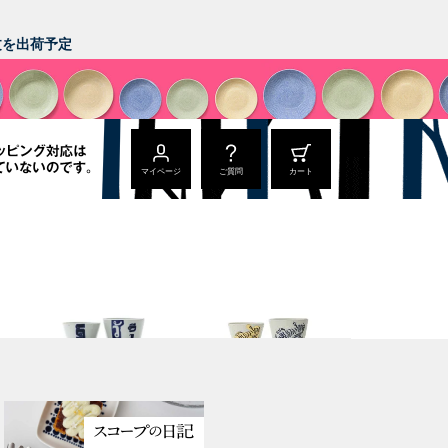
。
注文を出荷予定
マイページ
ご質問
カート
猪口
猪口
丑年 うし うし うし
寅年 大虎