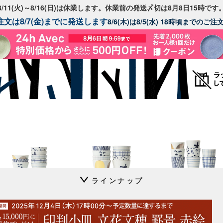
8/11(火)～8/16(日)は休業します。休業前の発送〆切は8月8日15時です
文は8/7(金)までに発送します
8/6(木)は8/5(水) 18時頃までのご
ラインナップ
猪口 上ゲ高台
猪口 蛇の目高台
猪口 細
立花文穂
立花文穂
立花文穂