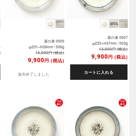
菜の束 0507
菜の束 0505
φ233×H37mm / 503g
4
φ231×H39mm / 506g
円
(税込)
13,000
g
円
(税込)
13,000
9,900
円
(税込)
)
9,900
円
(税込)
カートに入れる
販売終了しました