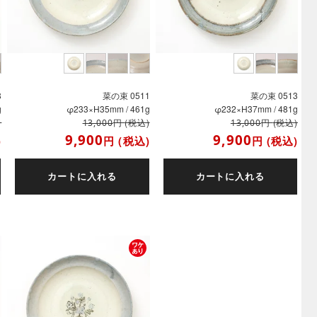
8
菜の束 0511
菜の束 0513
g
φ233×H35mm / 461g
φ232×H37mm / 481g
)
円
(税込)
円
(税込)
13,000
13,000
9,900
9,900
)
円
(税込)
円
(税込)
カートに入れる
カートに入れる