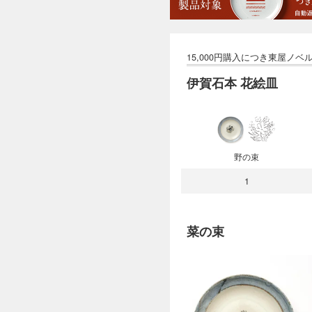
伊賀石本 花絵皿
野の束
1
菜の束