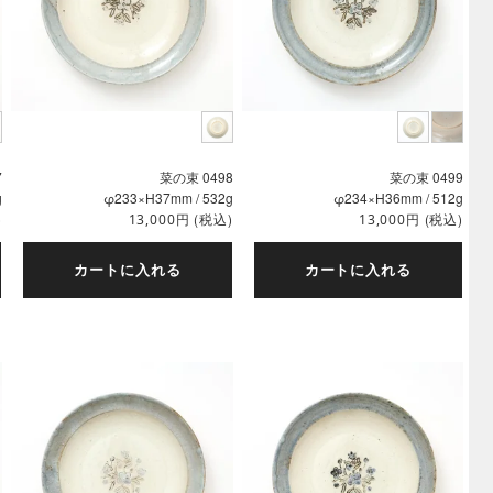
7
菜の束 0498
菜の束 0499
g
φ233×H37mm / 532g
φ234×H36mm / 512g
)
円
(税込)
円
(税込)
13,000
13,000
カートに入れる
カートに入れる