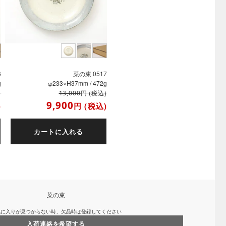
6
菜の束 0517
g
φ233×H37mm / 472g
)
円
(税込)
13,000
9,900
)
円
(税込)
カートに入れる
菜の束
気に入りが見つからない時、欠品時は登録してください
入荷連絡を希望する