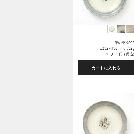
菜の束 050
φ232×H38mm / 532
円
(税込
13,000
カートに入れる