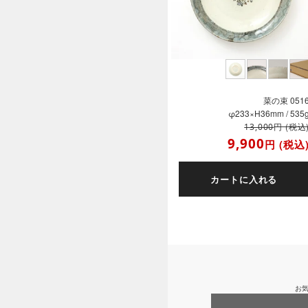
菜の束 051
φ233×H36mm / 535
円
(税込
13,000
9,900
円
(税込
カートに入れる
お