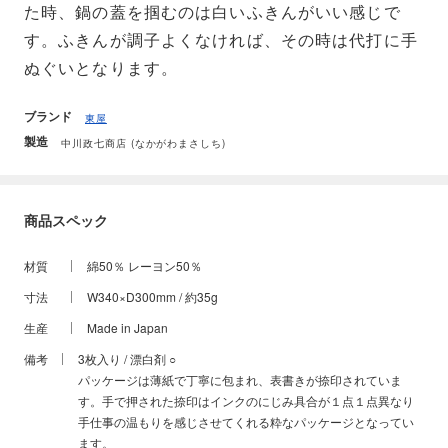
た時、鍋の蓋を掴むのは白いふきんがいい感じで
す。ふきんが調子よくなければ、その時は代打に手
ぬぐいとなります。
ブランド
東屋
製造
中川政七商店 (なかがわまさしち)
商品スペック
材質
綿50％ レーヨン50％
寸法
W340×D300mm / 約35g
生産
Made in Japan
備考
3枚入り / 漂白剤 ○
パッケージは薄紙で丁寧に包まれ、表書きが捺印されていま
す。手で押された捺印はインクのにじみ具合が１点１点異なり
手仕事の温もりを感じさせてくれる粋なパッケージとなってい
ます。