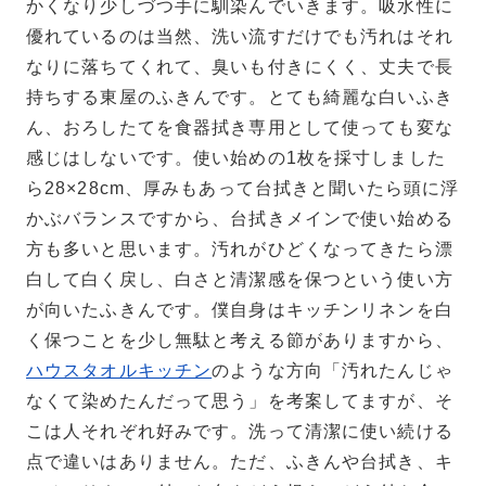
かくなり少しづつ手に馴染んでいきます。吸水性に
優れているのは当然、洗い流すだけでも汚れはそれ
なりに落ちてくれて、臭いも付きにくく、丈夫で長
持ちする東屋のふきんです。とても綺麗な白いふき
ん、おろしたてを食器拭き専用として使っても変な
感じはしないです。使い始めの1枚を採寸しました
ら28×28cm、厚みもあって台拭きと聞いたら頭に浮
かぶバランスですから、台拭きメインで使い始める
方も多いと思います。汚れがひどくなってきたら漂
白して白く戻し、白さと清潔感を保つという使い方
が向いたふきんです。僕自身はキッチンリネンを白
く保つことを少し無駄と考える節がありますから、
ハウスタオルキッチン
のような方向「汚れたんじゃ
なくて染めたんだって思う」を考案してますが、そ
こは人それぞれ好みです。洗って清潔に使い続ける
点で違いはありません。ただ、ふきんや台拭き、キ