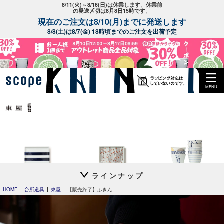
8/11(火)～8/16(日)は休業します。休業前
の発送〆切は8月8日15時です。
現在のご注文は8/10(月)までに発送します
8/8(土)は8/7(金) 18時頃までのご注文を出荷予定
MENU
ラインナップ
平長 石本藤雄
平長 石本藤雄
猪口 上ゲ高台
長期欠品アイテム
スキー01
干し柿・田田道・野道
立花文穂
HOME
台所道具
東屋
【販売終了】ふきん
以下のアイテムは入荷の目途が全く立たず長期欠品となっているアイテム
です。
入荷予定に進捗がありましたらトップページやメルマガでお知らせ
いたします。