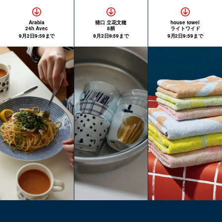
Arabia
猪口 立花文穂
house towel
24h Avec
8柄
ライトワイド
9月2日9:59まで
9月2日9:59まで
9月2日9:59まで