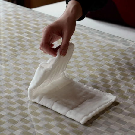
猪口
丑年 うし うし うし
猪口 蛇の目高台
猪口 細
立花文穂
立花文穂
伊賀
猿赤
伊賀
玉縁手塩皿
角鉢
猪口
寅年 大虎
鉤