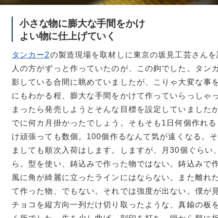
小さな物に膨大な手間をかけ
よい物に仕上げていく
タンカー2
の製造現場を取材しに東京の坂見工芸さんを
人の方がずっと作っていたのが、この鉤でした。タンカ
影している合間に眺めていましたが、こりゃ大変な事
にもわかる程、膨大な手間をかけて作っていらっしゃっ
まったら発売しようとそんな目標を設定していましたが
でに何カ月掛かったでしょう。そもそも1日何個作れる
け頑張っても数個。100個作るなんて気が遠くなる。そ
ましても順次入荷はします。しますが、月30個ぐらい
ら。型を使い、鋳込みで作った物ではない。鋳込みで
風に角が綺麗に立ったラインにはならない。また離れ
て作った物、でもない。それでは強度が出ない。僕が
チョコを縦方向一列だけ切り取ったような、真鍮の板