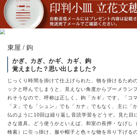
東屋 / 鉤
かぎ、カぎ、かギ、カギ、鉤
覚えました？思い出しました？
猪口 蛇の目高台
猪口 細
立花文穂
立花文穂
じっくり時間を掛けて仕上げられた、物を掛けるため
ックと呼んでしまうと、見えない角度からブーメラン
れそうなので、呼称は正しく。鉤「カギ」です。「コ
猪口
寅年 大虎
「ヌ」でも「シュン」でも「カナ」でもなく、主に「
仏のように10回は繰り返し音読学習をどうぞ。見た目
さな道具。どう使うかといえば、和室の長押・なげし
検索）に引っ掛け、服や帽子と色々な物を吊り下げる