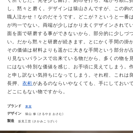
く所でした。先を少し曲げ、刻印を打ち、端から順に
し、黙々と磨く。デザインは猿山さんですが、この鉤
職人泣かせ！なのだそうです。どこが？というと一番
が均一でない。両端が少しばかり太くデザインされて
面を面で研磨する事ができないから、部分的に少しづ
い。だから黙々と研磨が続きます。とにかく手間の掛
その価値は材料よりも遥かに大きな手間という部分が
り見ないバランスで出来ている物だから、多くの物を
にはない特別な価値を感じ、お手頃に見えてしまう。
と申し訳ない気持ちになってしまう。それ程、これは
長押、
衣桁
があるのならいやなくても、手にしておい
どこにもない物ですから。
ブランド
東屋
デザイン
猿山 修 (さるやま おさむ)
製造
坂見工芸 (さかみこうげい)