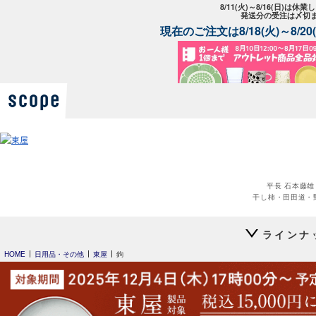
8/11(火)～8/16(日)は
発送分の受注は〆切
現在のご注文は8/18(火)～8/
平長 石本藤雄
干し柿・田田道・
ラインナ
HOME
日用品・その他
東屋
鉤
平長 石本藤雄
スキー01