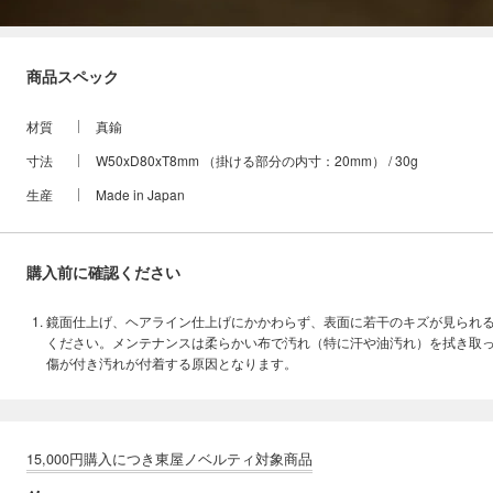
商品スペック
材質
真鍮
寸法
W50xD80xT8mm （掛ける部分の内寸：20mm） / 30g
生産
Made in Japan
購入前に確認ください
鏡面仕上げ、ヘアライン仕上げにかかわらず、表面に若干のキズが見られ
ください。メンテナンスは柔らかい布で汚れ（特に汗や油汚れ）を拭き取
傷が付き汚れが付着する原因となります。