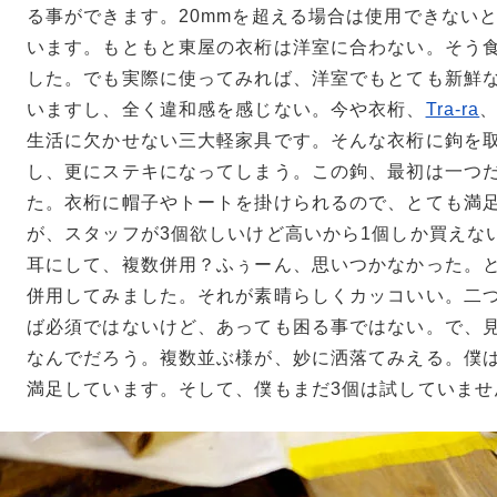
る事ができます。20mmを超える場合は使用できない
います。もともと東屋の衣桁は洋室に合わない。そう
した。でも実際に使ってみれば、洋室でもとても新鮮
いますし、全く違和感を感じない。今や衣桁、
Tra-ra
生活に欠かせない三大軽家具です。そんな衣桁に鉤を
し、更にステキになってしまう。この鉤、最初は一つ
た。衣桁に帽子やトートを掛けられるので、とても満
が、スタッフが3個欲しいけど高いから1個しか買えな
耳にして、複数併用？ふぅーん、思いつかなかった。と
併用してみました。それが素晴らしくカッコいい。二
ば必須ではないけど、あっても困る事ではない。で、
なんでだろう。複数並ぶ様が、妙に洒落てみえる。僕は
満足しています。そして、僕もまだ3個は試していませ