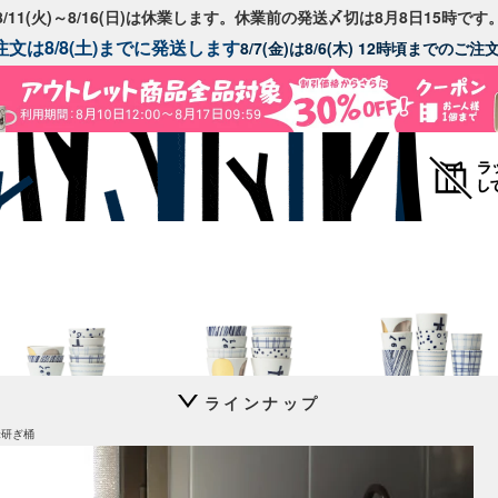
8/11(火)～8/16(日)は休業します。休業前の発送〆切は8月8日15時です
文は8/8(土)までに発送します
8/7(金)は8/6(木) 12時頃までのご
ラインナップ
長期欠品アイテム
猪口 上ゲ高台
猪口 蛇の目高台
猪口 細
米研ぎ桶
立花文穂
立花文穂
立花文穂
以下のアイテムは入荷の目途が全く立たず長期欠品となっているアイテムです。
入荷予定に進捗がありましたらトップページやメルマガでお知らせいたします。