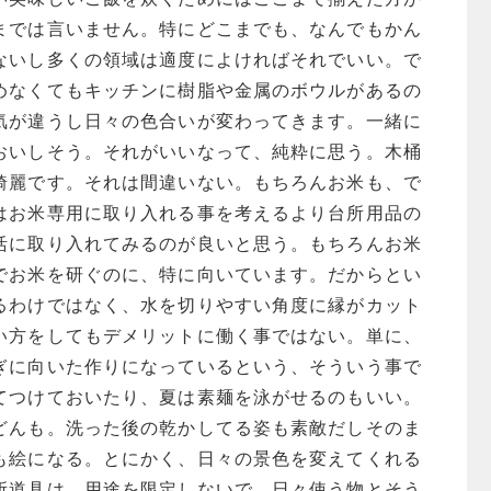
までは言いません。特にどこまでも、なんでもかん
ないし多くの領域は適度によければそれでいい。で
めなくてもキッチンに樹脂や金属のボウルがあるの
気が違うし日々の色合いが変わってきます。一緒に
おいしそう。それがいいなって、純粋に思う。木桶
綺麗です。それは間違いない。もちろんお米も、で
はお米専用に取り入れる事を考えるより台所用品の
活に取り入れてみるのが良いと思う。もちろんお米
でお米を研ぐのに、特に向いています。だからとい
るわけではなく、水を切りやすい角度に縁がカット
い方をしてもデメリットに働く事ではない。単に、
ぎに向いた作りになっているという、そういう事で
てつけておいたり、夏は素麺を泳がせるのもいい。
どんも。洗った後の乾かしてる姿も素敵だしそのま
も絵になる。とにかく、日々の景色を変えてくれる
所道具は、用途を限定しないで、日々使う物とそう