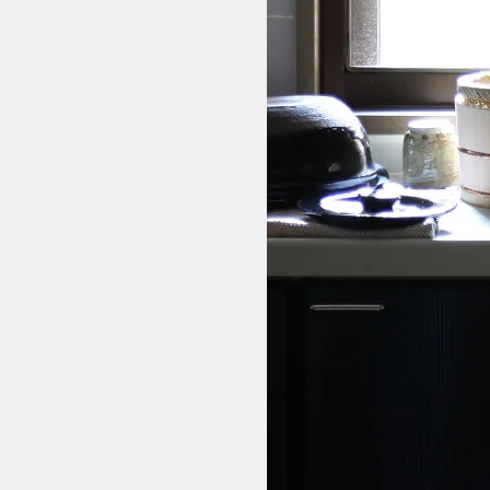
伊賀
猿赤
玉縁手塩皿