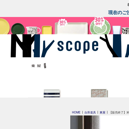
現在のご注
平長 石本藤雄
平長 石本藤雄
HOME
台所道具
東屋
【販売終了】
スキー01
干し柿・田田道・野道