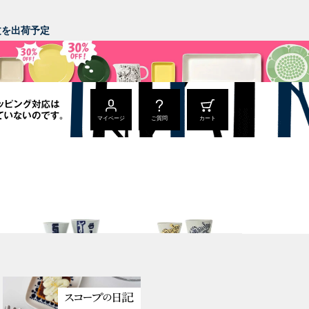
。
注文を出荷予定
マイページ
ご質問
カート
猪口
猪口
丑年 うし うし うし
寅年 大虎