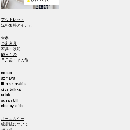
2026.08.05
アウトレット
送料無料アイテム
食器
台所道具
家具・照明
飾るもの
日用品・その他
scope
azmaya
iittala / arabia
oiva toikka
artek
susan bijl
side by side
オーエムケー
緩衝誌について
掲示板