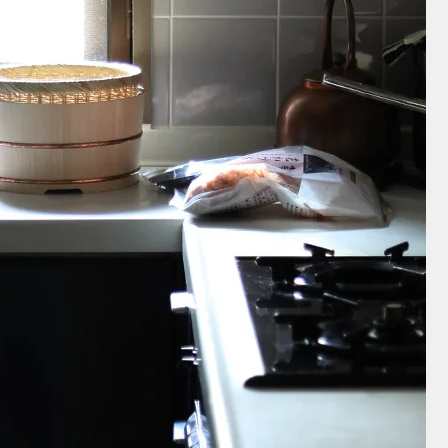
伊賀
鉤
角鉢