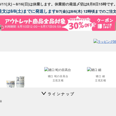
8/11(火)～8/16(日)は休業します。休業前の発送〆切は8月8日15時です
文は8/8(土)までに発送します
8/7(金)は8/6(木) 12時頃までのご
猪口 蛇の目高台
猪口 細
立花文穂
立花文穂
ラインナップ
長期欠品アイテム
猪口 上ゲ高台
油
立花文穂
以下のアイテムは入荷の目途が全く立たず長期欠品となっているアイテムです。
入荷予定に進捗がありましたらトップページやメルマガでお知らせいたします。