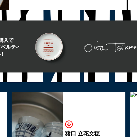
猪口 立花文穂