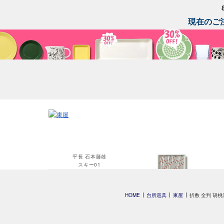
現在のご注
平長 石本藤雄
スキー01
平長 石本藤雄
HOME
台所道具
東屋
折敷 全判 胡桃
干し柿・田田道・野道