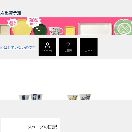
。
注文を出荷予定
マイページ
ご質問
カート
猪口
猪口
丑年 うし うし うし
寅年 大虎