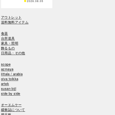
2026.08.05
アウトレット
送料無料アイテム
食器
台所道具
家具・照明
飾るもの
日用品・その他
scope
azmaya
iittala / arabia
oiva toikka
artek
susan bijl
side by side
オーエムケー
緩衝誌について
掲示板