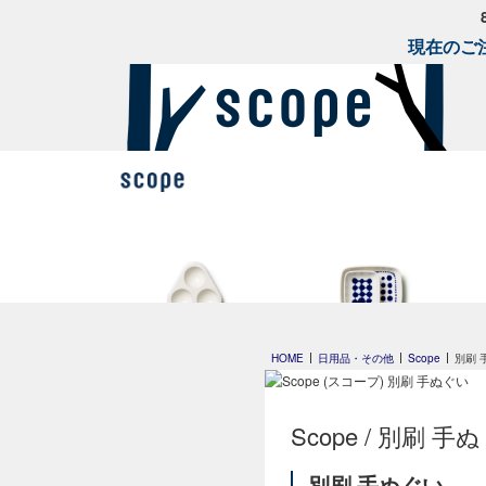
現在のご注
OVO
FIN プレート
HOME
日用品・その他
Scope
別刷 
Heini 2026
Clouds
Scope / 別刷 
24h Avec
別刷 手ぬぐい
プレート20cm