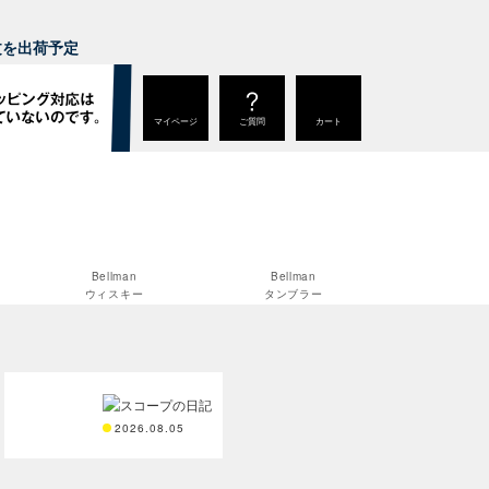
。
注文を出荷予定
マイページ
ご質問
カート
Bellman
Bellman
ウィスキー
タンブラー
2026.08.05
Teema
Teema
プレート 12cm
プレート 15cm