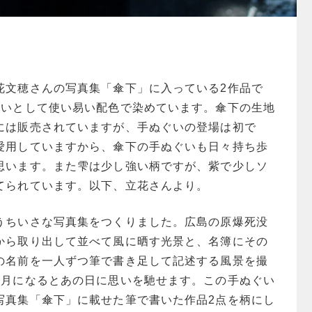
花文穂さんの写真集「傘下」に入っている2作品で
ぐいとして使い易い配色で染めています。傘下の生地
には販売されていますが、手ぬぐいの登場は初で
愛用していますから、傘下の手ぬぐいも日々持ち歩
思います。また雫は少し強い柄ですが、紫で少しソ
てられています。以下、立花さんより。
うちいさな写真集をつくりました。広島の原爆死没
から取り出して並べて風に晒す光景と、名簿にその
の名前を一人ずつ筆で書き足して記述する風景を撮
8月になるとあの日に思いを馳せます。この手ぬぐい
写真集「傘下」に載せた筆で書いた作品2点を柄にし