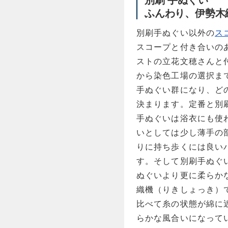
ふんわり、伊勢木
別刷手ぬぐい以外の
ス
スコープと付き合いの
ストの立花文穂さんと
から染色工場の選択ま
手ぬぐい群になり、ど
決まります。定番と別
手ぬぐいは浴衣にも使
いとしては少し薄手の
りに持ち歩くには良い
す。そして別刷手ぬぐ
ぬぐいより更に柔らか
織機（りきしょっき）
比べて糸の状態が綿に
らかな風合いになって