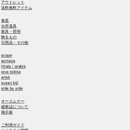
アウトレット
送料無料アイテム
食器
台所道具
家具・照明
飾るもの
日用品・その他
scope
azmaya
iittala / arabia
oiva toikka
artek
susan bijl
side by side
オーエムケー
緩衝誌について
掲示板
ご利用ガイド