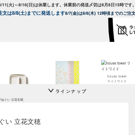
8/11(火)～8/16(日)は休業します。休業前の発送〆切は8月8日15時です
文は8/8(土)までに発送します
8/7(金)は8/6(木) 12時頃までのご
house towel
ライトワイド
スコープ特注
ラインナップ
FIN プレート
house towel
手ぬぐい 立花文穂
ライト
Moomin オペラ
24h Avec
24h Avec
ディーププレート24cm
プレート26cm
手ぬぐい 立花文穂