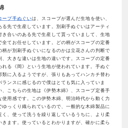
綿
コープ手ぬぐい
は、スコープが選んだ生地を使い、
ある先で生産しています。別刷手ぬぐいはアーティ
付き合いのある先で生産して貰っていまして、生地
で全てお任せしています。どの柄がスコープの定番
の柄が別刷手ぬぐいになるのかは立花さんの判断で
刷、大きな違いは生地の違いです。スコープの定番
われる《岡》という生地が使われています。手ぬぐ
部類に入るようですが、張りもあってハンカチ替わ
バランスに感じるので僕はとても気に入っていま
い、こちらの生地は《伊勢木綿》、スコープ定番手
な使用感です。この伊勢木綿、明治時代から動く力
でゆっくり織られているので、一般的な木綿製品に
近く、使って洗うを繰り返しているうちに、より柔
いきます。使っているとわかりますが、確かに柔ら