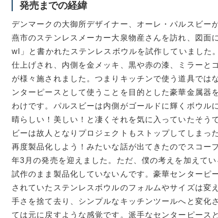
発売までの経緯
デンマークの大御所デザイナー、オーレ・パルスビーが
燕市のステンレスメーカー大泉物産さんを訪れ、図面に「pres
wl」と書かれたステンレスボウルを試作していました
仕上げされ、内側を金メッキ、黒や赤の漆、ミラーと
が様々施されました。つまりキッチンで使う道具では
ンターピースとして使うことを目的とした豪華金属器
わけです。パルスビーは内側がゴールドに輝くボウル
晴らしい！美しい！と凄くそれを気に入っていたそう
ビーは故人となりプロジェクトもストップしてしまっ
再度製品化しよう！みたいな話が出てきたのでスコープ
年3月の発売を迎えました。ただ、僕の考えを加えてい
試作のまま製品化していないんです。豪華センターピ
されていたステンレスボウルのフォルムやサイズは変
手さを捨て去り、シンプルなキッチンツールへと変化
ては元に戻すような感覚です。派手なセンターピース