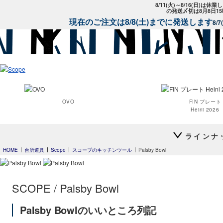
8/11(火)～8/16(日)は
の発送〆切は8月8日1
現在のご注文は8/8(土)までに発送します
8/
OVO
FIN プレート
Heini 2026
スコープ特
ラインナ
HOME
台所道具
Scope
スコープのキッチンツール
Palsby Bowl
Clouds
24h Avec
プレート20cm
SCOPE / Palsby Bowl
24h Avec
Palsby Bowlのいいところ列記
プレート26cm