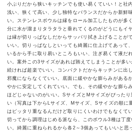
house towel
house towel
小ぶりだから狭いキッチンでも使い易くていい！と社
ライト
ライトワイド
浅い、狭くて高い、少し独特なバランスだからか新鮮
い。ステンレスボウルは縁をロール加工したものが多
分に水が溜まりタラタラと垂れてくるのがどうにもイ
Bellman
Moomin オペ
タンブラー
は縁が切りっぱなしだからサッパリ拭き上げることが
いい。切りっぱなしといっても綺麗に仕上げてあって
いるから手に取り易いところもいい、注ぎ易くて液だ
Teema
い。案外この3サイズがあれば賄えてしまうことが多い
プレート 15cm
続ければ超楽でいい。コンパクトだからキッチンに出
邪魔にならなくていい。底面に緩やかな膨らみがある
やかに安定してくれていい。でも、その緩やかな膨ら
ほどじゃないのがいい。SサイズとMサイズがぴったり
い（写真は下からLサイズ、Mサイズ、Sサイズの順に
はピッタリ重なるんだけど取りにくいわけでもなくて
切ってから調理はじめる派なら、このボウル3種は丁度
い。綺麗に重ねられるから各2～3個あってもいいと思