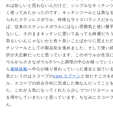
れば欲しいと思わないんだけど、シンプルなキッチン
く使ってみたかったのです。キッチンツールとは異な
られたステンレスボウル、特殊なサイズバランスだか
ば、従来のステンレスボウルにはない雰囲気と使い勝
ないし、そのままキッチンに置いてあっても綺麗だろ
気もいいんじゃないかと色々良いことばかりに思えた
チンツールとしての製品化を進めました。そして使い
択が大正解だったと思っています。このボウルが生活
ウルから小さなボウル3つへと調理の中心が移っていく
ら
薬味俎板
へ中心が移り替わっていった過去と似てい
気というのはスコープの
cani スプーン
と似たナニカを
ル、スコープの好み方向に完成した物なんだってこと
た。これが人気になってくれたら少しづつバリエーシ
を増やしていきたいと思っています。ちなみにスコー
ん。