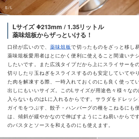
S / L
Lサイズ Φ213mm / 1.35リットル
薬味俎板からザっといける！
口径が広いので、
薬味俎板
で切ったものをざっと移し
薬味俎板愛用者はとにかく便利に使えること間違いナ
したいです。また広浅タイプだから上にスライサーを
切りしたり玉ねぎをスライスするのも安定していてや
た肉を解凍する際、一時入れておくのにも良く使って
出しにもいいサイズ。このLサイズが用途色々様々なの
入らないものはLに入れるからです。サラダをドレッシ
ガイモをつぶす、餃子・ハンバーグの種をこねるにも
は、傾斜が緩やかなので伸ばすようにこね易いからです
のパスタとソースを和えるのにも使えます。