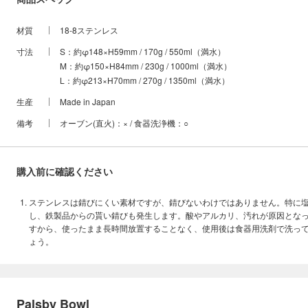
材質
18-8ステンレス
寸法
S：約φ148×H59mm / 170g / 550ml（満水）
M：約φ150×H84mm / 230g / 1000ml（満水）
L：約φ213×H70mm / 270g / 1350ml（満水）
生産
Made in Japan
備考
オーブン(直火)：× / 食器洗浄機：○
購入前に確認ください
ステンレスは錆びにくい素材ですが、錆びないわけではありません。特に
し、鉄製品からの貰い錆びも発生します。酸やアルカリ、汚れが原因とな
すから、使ったまま長時間放置することなく、使用後は食器用洗剤で洗っ
ょう。
Palsby Bowl