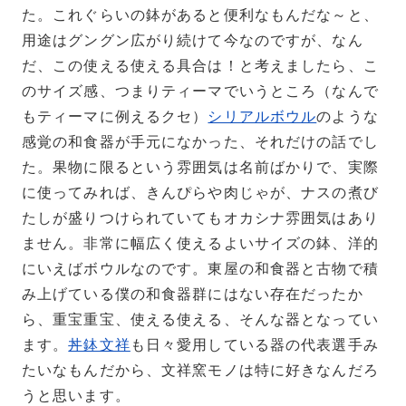
た。これぐらいの鉢があると便利なもんだな～と、
用途はグングン広がり続けて今なのですが、なん
だ、この使える使える具合は！と考えましたら、こ
のサイズ感、つまりティーマでいうところ（なんで
もティーマに例えるクセ）
シリアルボウル
のような
感覚の和食器が手元になかった、それだけの話でし
た。果物に限るという雰囲気は名前ばかりで、実際
に使ってみれば、きんぴらや肉じゃが、ナスの煮び
たしが盛りつけられていてもオカシナ雰囲気はあり
ません。非常に幅広く使えるよいサイズの鉢、洋的
にいえばボウルなのです。東屋の和食器と古物で積
み上げている僕の和食器群にはない存在だったか
ら、重宝重宝、使える使える、そんな器となってい
ます。
丼鉢文祥
も日々愛用している器の代表選手み
たいなもんだから、文祥窯モノは特に好きなんだろ
うと思います。