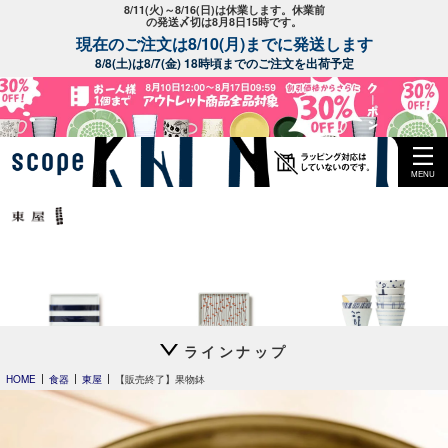
8/11(火)～8/16(日)は休業します。休業前
の発送〆切は8月8日15時です。
現在のご注文は8/10(月)までに発送します
8/8(土)は8/7(金) 18時頃までのご注文を出荷予定
MENU
ラインナップ
平長 石本藤雄
平長 石本藤雄
猪口 上ゲ高台
長期欠品アイテム
スキー01
干し柿・田田道・野道
立花文穂
HOME
食器
東屋
【販売終了】果物鉢
以下のアイテムは入荷の目途が全く立たず長期欠品となっているアイテム
です。
入荷予定に進捗がありましたらトップページやメルマガでお知らせ
いたします。