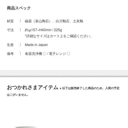
商品スペック
材質
磁器（泉山陶石）、白川釉石、土灰釉
寸法
約φ157×H40mm / 225g
*詳細なサイズはカート上をご確認ください。
生産
Made in Japan
備考
食器洗浄機 〇 / 電子レンジ 〇
おつかれさまアイテム
※ 以下は販売終了した商品のため、入荷の予定
はございません。