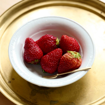
猪口
丑年 うし うし うし
猪口 蛇の目高台
猪口 細
立花文穂
立花文穂
伊賀
猿赤
伊賀
玉縁手塩皿
角鉢
猪口
寅年 大虎
鉤