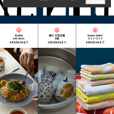
Arabia
猪口 立花文穂
house towel
24h Avec
8柄
ライトワイド
9月2日9:59まで
9月2日9:59まで
9月2日9:59まで