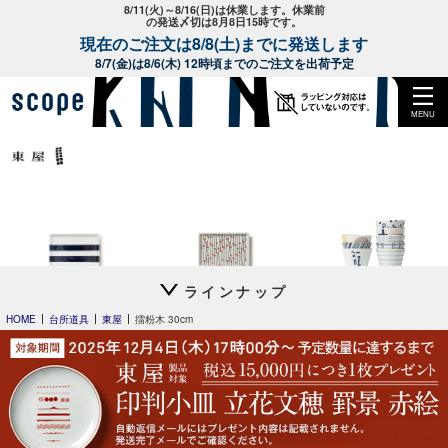
8/11(火)～8/16(日)は休業します。休業前
の発送〆切は8月8日15時です。
現在のご注文は8/8(土)までに発送します
8/7(金)は8/6(木) 12時頃までのご注文を出荷予定
MENU
ラインナップ
平長 石本藤雄
平長 石本藤雄
猪口 上ゲ高台
スキー01
干し柿・田田道・野道
立花文穂
HOME
台所道具
東屋
擂粉木 30cm
猪口
丑年 うし うし うし