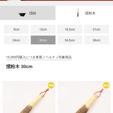
猪口 蛇の目高台
猪口 細
立花文穂
立花文穂
擂鉢
擂粉木
猪口
9cm
12cm
16.5cm
21cm
寅年 大虎
24cm
30cm
34.5cm
36cm
擂粉木 30cm