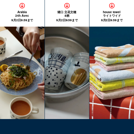
Arabia
猪口 立花文穂
house towel
24h Avec
8柄
ライトワイド
9月2日9:59まで
9月2日9:59まで
9月2日9:59まで