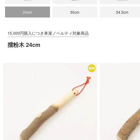
猪口 細
立花文穂
24cm
30cm
34.5cm
擂粉木 24cm
猪口 蛇の目高台
立花文穂
猪口
寅年 大虎