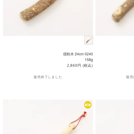
擂粉木 24cm 0240
158g
円
(税込)
2,860
販売終了しました
販売