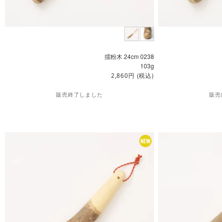
擂粉木 24cm 0238
103g
円
(税込)
2,860
販売終了しました
販売