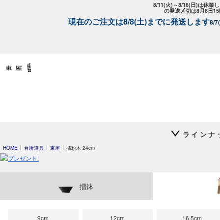
8/11(火)～8/16(日)は
の発送〆切は8月8日1
現在のご注文は8/8(土)までに発送します
8/
ラインナ
HOME
台所道具
東屋
擂粉木 24cm
平長 石本藤雄
平長 石本藤雄
擂鉢
スキー01
干し柿・田田道・
9cm
12cm
16.5cm