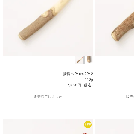
擂粉木 24cm 0242
110g
円
(税込)
2,860
販売終了しました
販売