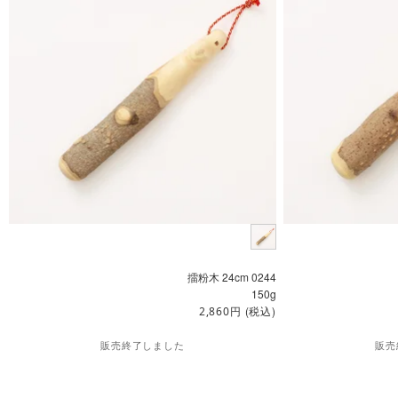
擂粉木 24cm 0244
150g
円
(税込)
2,860
販売終了しました
販売