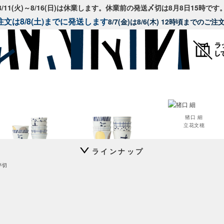
8/11(火)～8/16(日)は休業します。休業前の発送〆切は8月8日15時です
文は8/8(土)までに発送します
8/7(金)は8/6(木) 12時頃までのご
猪口 細
立花文穂
ラインナップ
長期欠品アイテム
猪口 上ゲ高台
猪口 蛇の目高台
半切
立花文穂
立花文穂
以下のアイテムは入荷の目途が全く立たず長期欠品となっているアイテムです。
入荷予定に進捗がありましたらトップページやメルマガでお知らせいたします。
伊賀
角鉢