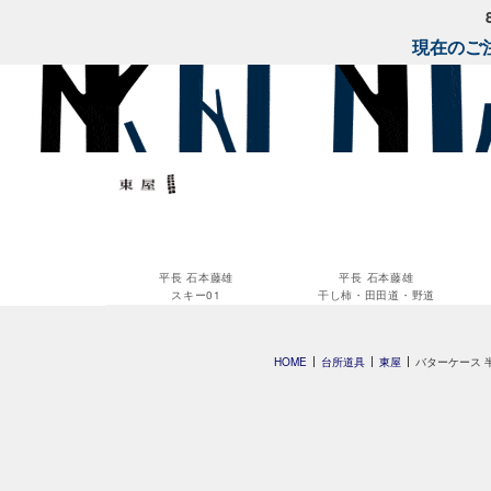
現在のご注
平長 石本藤雄
平長 石本藤雄
スキー01
干し柿・田田道・野道
HOME
台所道具
東屋
バターケース 