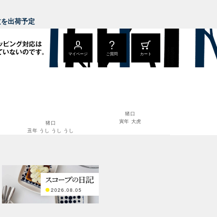
。
注文を出荷予定
マイページ
ご質問
カート
猪口
寅年 大虎
猪口
丑年 うし うし うし
2026.08.05