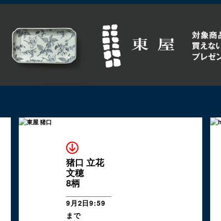
猪口 立花
文穂
8柄
9月2日9:59
まで