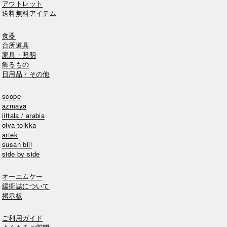
アウトレット
送料無料アイテム
食器
台所道具
家具・照明
飾るもの
日用品・その他
scope
azmaya
iittala / arabia
oiva toikka
artek
susan bijl
side by side
オーエムケー
緩衝誌について
掲示板
ご利用ガイド