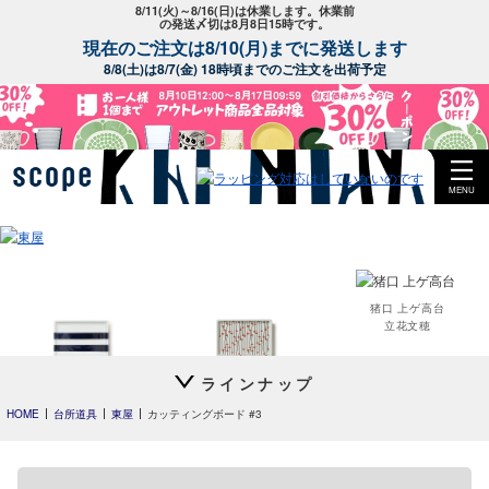
8/11(火)～8/16(日)は休業します。休業前
の発送〆切は8月8日15時です。
現在のご注文は8/10(月)までに発送します
8/8(土)は8/7(金) 18時頃までのご注文を出荷予定
MENU
猪口 上ゲ高台
立花文穂
ラインナップ
平長 石本藤雄
平長 石本藤雄
長期欠品アイテム
スキー01
干し柿・田田道・野道
HOME
台所道具
東屋
カッティングボード #3
以下のアイテムは入荷の目途が全く立たず長期欠品となっているアイテム
です。
入荷予定に進捗がありましたらトップページやメルマガでお知らせ
いたします。