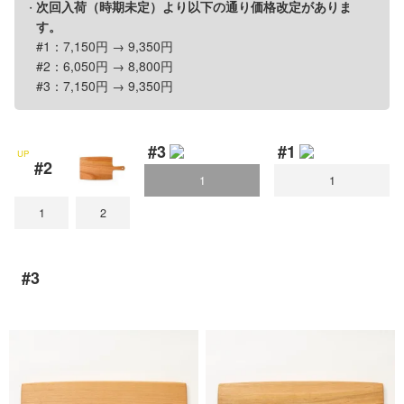
次回入荷（時期未定）より以下の通り価格改定がありま
猪口 蛇の目高台
猪口
す。
伊賀
伊賀
立花文穂
丑年 うし うし うし
#1：7,150円 → 9,350円
玉縁手塩皿
角鉢
#2：6,050円 → 8,800円
猪口 細
#3：7,150円 → 9,350円
立花文穂
猿赤
#3
#1
猪口
UP
#2
寅年 大虎
1
1
鉤
1
2
#3