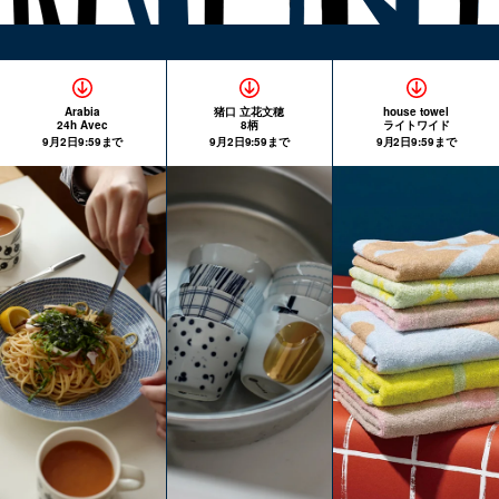
Arabia
猪口 立花文穂
house towel
24h Avec
8柄
ライトワイド
9月2日9:59まで
9月2日9:59まで
9月2日9:59まで