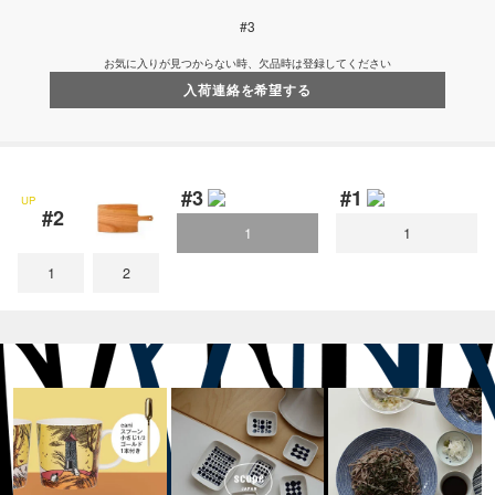
#3
お気に入りが見つからない時、欠品時は登録してください
入荷連絡を希望する
#3
#1
UP
#2
1
1
1
2