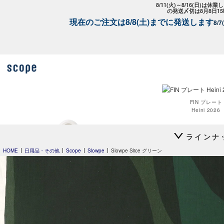
8/11(火)～8/16(日)は
の発送〆切は8月8日1
現在のご注文は8/8(土)までに発送します
8/
FIN プレート
Heini 2026
スコープ特
ラインナ
HOME
日用品・その他
Scope
Slowpe
Slowpe Slice グリーン
Clouds
OVO
house towel
house towel