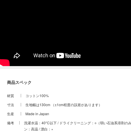
商品スペック
材質
コットン100%
寸法
生地幅は130cm （±1cm程度の誤差があります）
生産
Made in Japan
備考
洗濯水温：40℃以下 / ドライクリーニング：○（弱い石油系溶剤のみ）
ン：高温 / 漂白：×