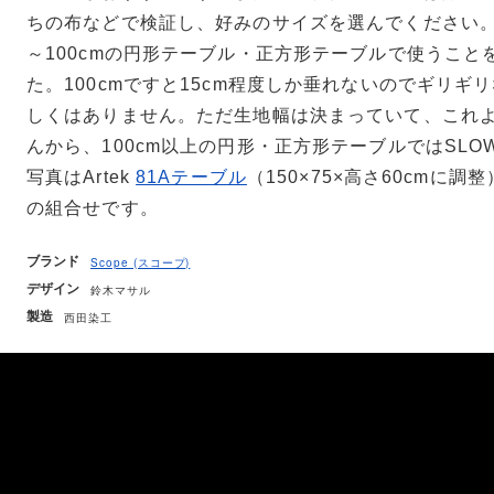
ちの布などで検証し、好みのサイズを選んでください。1
～100cmの円形テーブル・正方形テーブルで使うこと
た。100cmですと15cm程度しか垂れないのでギリギ
しくはありません。ただ生地幅は決まっていて、これ
んから、100cm以上の円形・正方形テーブルではSLO
写真はArtek
81Aテーブル
（150×75×高さ60cmに調整
の組合せです。
ブランド
Scope (スコープ)
デザイン
鈴木マサル
製造
西田染工