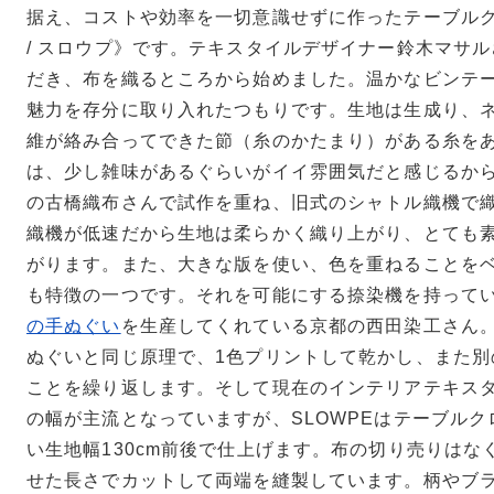
据え、コストや効率を一切意識せずに作ったテーブルク
/ スロウプ》です。テキスタイルデザイナー鈴木マサ
だき、布を織るところから始めました。温かなビンテ
魅力を存分に取り入れたつもりです。生地は生成り、
維が絡み合ってできた節（糸のかたまり）がある糸を
は、少し雑味があるぐらいがイイ雰囲気だと感じるか
の古橋織布さんで試作を重ね、旧式のシャトル織機で
織機が低速だから生地は柔らかく織り上がり、とても
がります。また、大きな版を使い、色を重ねることを
も特徴の一つです。それを可能にする捺染機を持って
の手ぬぐい
を生産してくれている京都の西田染工さん
ぬぐいと同じ原理で、1色プリントして乾かし、また別
ことを繰り返します。そして現在のインテリアテキスタイ
の幅が主流となっていますが、SLOWPEはテーブル
い生地幅130cm前後で仕上げます。布の切り売りはな
せた長さでカットして両端を縫製しています。柄やブ