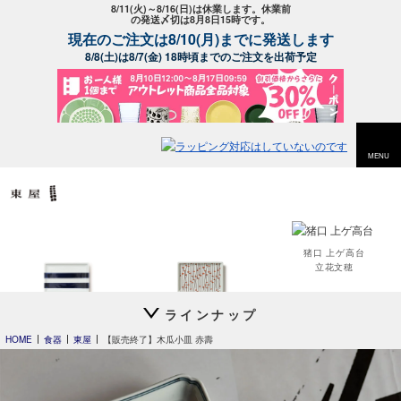
8/11(火)～8/16(日)は休業します。休業前
の発送〆切は8月8日15時です。
現在のご注文は8/10(月)までに発送します
8/8(土)は8/7(金) 18時頃までのご注文を出荷予定
MENU
猪口 上ゲ高台
立花文穂
ラインナップ
平長 石本藤雄
平長 石本藤雄
長期欠品アイテム
スキー01
干し柿・田田道・野道
HOME
食器
東屋
【販売終了】木瓜小皿 赤壽
以下のアイテムは入荷の目途が全く立たず長期欠品となっているアイテム
です。
入荷予定に進捗がありましたらトップページやメルマガでお知らせ
いたします。