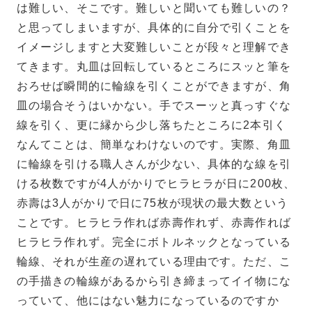
は難しい、そこです。難しいと聞いても難しいの？
と思ってしまいますが、具体的に自分で引くことを
イメージしますと大変難しいことが段々と理解でき
てきます。丸皿は回転しているところにスッと筆を
おろせば瞬間的に輪線を引くことができますが、角
皿の場合そうはいかない。手でスーッと真っすぐな
線を引く、更に縁から少し落ちたところに2本引く
なんてことは、簡単なわけないのです。実際、角皿
に輪線を引ける職人さんが少ない、具体的な線を引
ける枚数ですが4人がかりでヒラヒラが日に200枚、
赤壽は3人がかりで日に75枚が現状の最大数という
ことです。ヒラヒラ作れば赤壽作れず、赤壽作れば
ヒラヒラ作れず。完全にボトルネックとなっている
輪線、それが生産の遅れている理由です。ただ、こ
の手描きの輪線があるから引き締まってイイ物にな
っていて、他にはない魅力になっているのですか