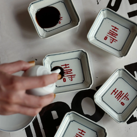
猪口 蛇の目高台
猪口
猿赤
立花文穂
丑年 うし うし うし
猪口 細
立花文穂
伊賀
伊賀
玉縁手塩皿
角鉢
猪口
寅年 大虎
鉤