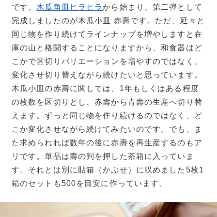
です。
木瓜角皿ヒラヒラ
から始まり、第二弾として
完成しましたのが木瓜小皿 赤壽です。ただ、延々と
同じ物を作り続けてラインナップを増やしますと在
庫の山と格闘することになりますから、和食器はど
こかで区切りバリエーションを増やすのではなく、
変化させ切り替えながら続けたいと思っています。
木瓜小皿の赤壽に関しては、1年もしくはある程度
の枚数を区切りとし、赤壽から青壽の生産へ切り替
えます。ずっと同じ物を作り続けるのではなく、ど
こか変化させながら続けてみたいのです。でも、ま
た求められれば数年の後に赤壽を再生産するのもア
リです。単品は壽の判を押した茶箱に入っていま
す。それとは別に貼箱（かぶせ）に収めました5枚1
箱のセットも500を目安に作っています。