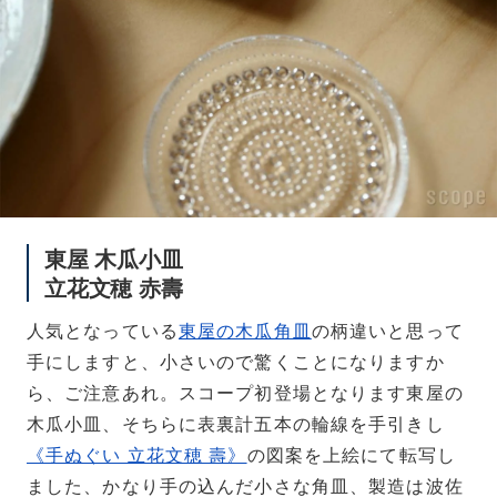
東屋 木瓜小皿
立花文穂 赤壽
人気となっている
東屋の木瓜角皿
の柄違いと思って
手にしますと、小さいので驚くことになりますか
ら、ご注意あれ。スコープ初登場となります東屋の
木瓜小皿、そちらに表裏計五本の輪線を手引きし
《手ぬぐい 立花文穂 壽》
の図案を上絵にて転写し
ました、かなり手の込んだ小さな角皿、製造は波佐