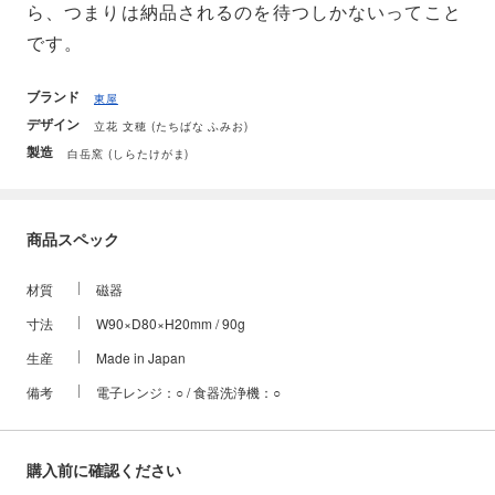
ら、つまりは納品されるのを待つしかないってこと
です。
ブランド
東屋
デザイン
立花 文穂 (たちばな ふみお)
製造
白岳窯 (しらたけがま)
商品スペック
材質
磁器
寸法
W90×D80×H20mm / 90g
生産
Made in Japan
備考
電子レンジ：○ / 食器洗浄機：○
購入前に確認ください