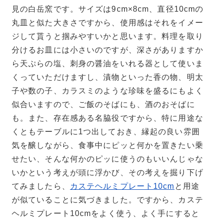
見の白岳窯です。サイズは9cm×8cm、直径10cmの
丸皿と似た大きさですから、使用感はそれをイメー
ジして貰うと掴みやすいかと思います。料理を取り
分けるお皿には小さいのですが、深さがありますか
ら天ぷらの塩、刺身の醤油をいれる器として使いま
くっていただけますし、漬物といった香の物、明太
子や数の子、カラスミのような珍味を盛るにもよく
似合いますので、ご飯のそばにも、酒のおそばに
も。また、存在感ある名脇役ですから、特に用途な
くともテーブルに1つ出しておき、縁起の良い雰囲
気を醸しながら、食事中にピッと何かを置きたい乗
せたい、そんな何かのピッに使うのもいいんじゃな
いかという考えが頭に浮かび、その考えを掘り下げ
てみましたら、
カステヘルミプレート10cm
と用途
が似ていることに気づきました。ですから、カステ
ヘルミプレート10cmをよく使う、よく手にすると