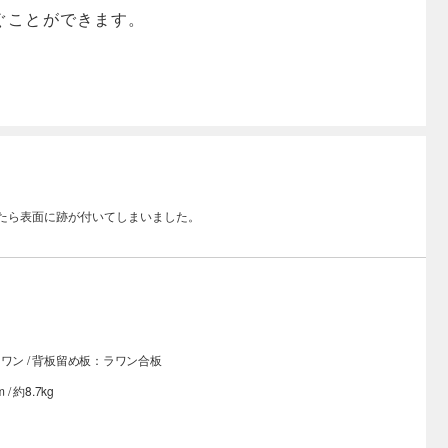
ぐことができます。
たら表面に跡が付いてしまいました。
小物などを表面に置いておくと木材に含まれるタンニンと反応して黒く変
ル塗装されていても水分が付いている場合などに起こりやすいようです。
間置かない、水分のついた鉄製品はのせないようにする、家具を水拭きを
ないようにするなどしてご対応ください。心配な場合は布などを下に敷い
ょう。お風呂上がりや洗顔後にうっかり濡れたヘアピンなどを置いてしま
ワン / 背板留め板：ラワン合板
/ 約8.7kg