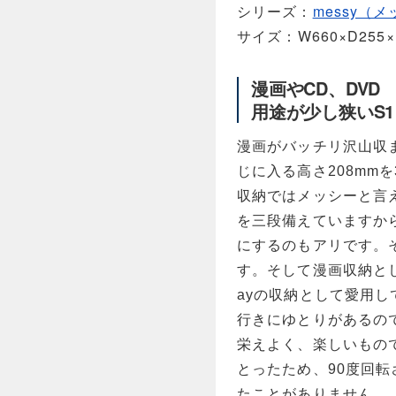
シリーズ
messy（
サイズ
W660×D255×
漫画やCD、DVD
用途が少し狭いS1
漫画がバッチリ沢山収ま
じに入る高さ208mm
収納ではメッシーと言え
を三段備えていますか
にするのもアリです。そ
す。そして漫画収納とし
ayの収納として愛用
行きにゆとりがあるの
栄えよく、楽しいもので
とったため、90度回
たことがありません。