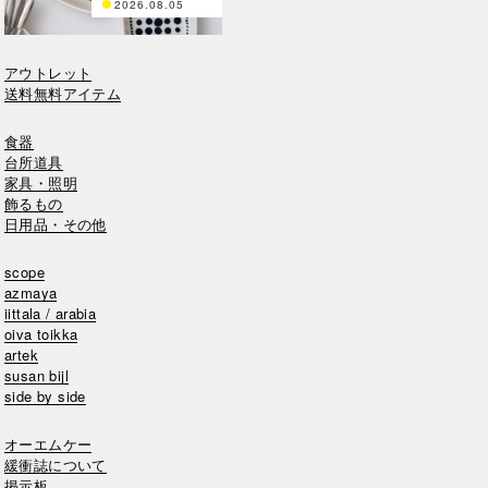
2026.08.05
アウトレット
送料無料アイテム
食器
台所道具
家具・照明
飾るもの
日用品・その他
scope
azmaya
iittala / arabia
oiva toikka
artek
susan bijl
side by side
オーエムケー
緩衝誌について
掲示板