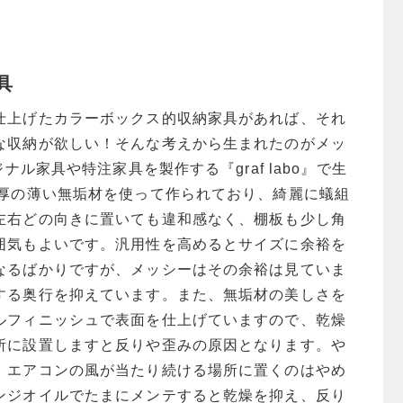
具
仕上げたカラーボックス的収納家具があれば、それ
な収納が欲しい！そんな考えから生まれたのがメッ
ジナル家具や特注家具を製作する『graf labo』で生
m厚の薄い無垢材を使って作られており、綺麗に蟻組
左右どの向きに置いても違和感なく、棚板も少し角
囲気もよいです。汎用性を高めるとサイズに余裕を
なるばかりですが、メッシーはその余裕は見ていま
する奥行を抑えています。また、無垢材の美しさを
ルフィニッシュで表面を仕上げていますので、乾燥
所に設置しますと反りや歪みの原因となります。や
、エアコンの風が当たり続ける場所に置くのはやめ
ンジオイルでたまにメンテすると乾燥を抑え、反り