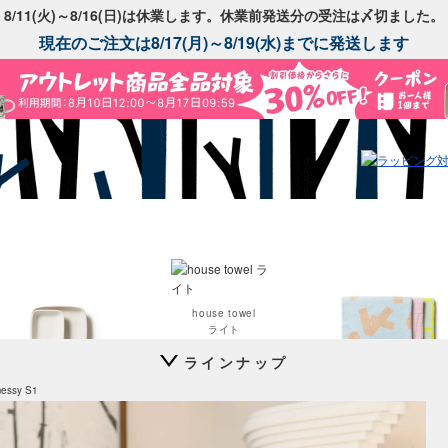
8/11(火)～8/16(日)は休業します。休業前発送分の受注は〆切ました。
現在のご注文は8/17(月)～8/19(水)までに発送します
house towel
ライト
スコープ特注
ラインナップ
FIN プレート
house towel
essy S1
ライトワイド
Moomin オペラ
24h Avec
プレート26cm