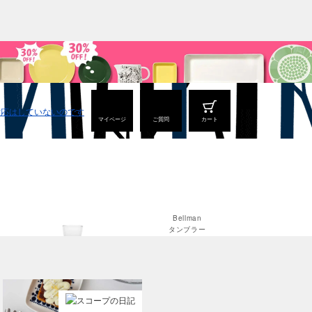
マイページ
ご質問
カート
Bellman
タンブラー
Bellman
ウィスキー
Teema
Teema
プレート 12cm
プレート 15cm