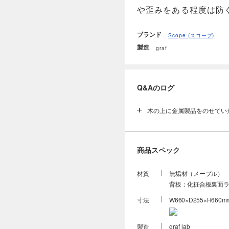
や歪みをある程度は防
ブランド
Scope (スコープ)
製造
graf
Q&Aのログ
木の上に金属製品をのせてい
木材全般に鉄やクギ、金属製
色する場合があります。オイ
再発を防ぐには鉄製品を長時
商品スペック
した後すぐに金属製品をのせ
てご使用いただくと良いでし
わないようご注意ください。
材質
無垢材（メープル）
背板：化粧合板裏面ラ
寸法
W660×D255×H660mm 
製造
graf lab