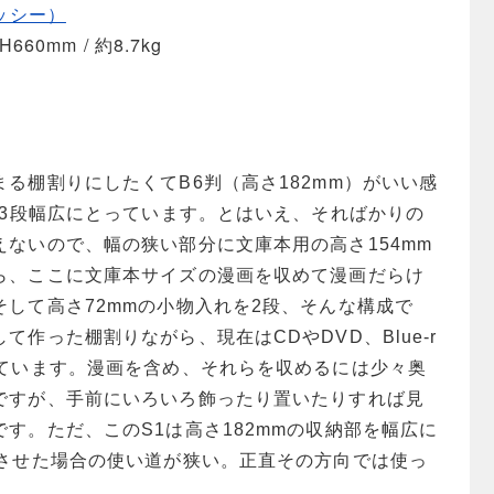
メッシー）
H660mm / 約8.7kg
る棚割りにしたくてB6判（高さ182mm）がいい感
を3段幅広にとっています。とはいえ、そればかりの
ないので、幅の狭い部分に文庫本用の高さ154mm
ら、ここに文庫本サイズの漫画を収めて漫画だらけ
して高さ72mmの小物入れを2段、そんな構成で
て作った棚割りながら、現在はCDやDVD、Blue-r
しています。漫画を含め、それらを収めるには少々奥
ですが、手前にいろいろ飾ったり置いたりすれば見
す。ただ、このS1は高さ182mmの収納部を幅広に
転させた場合の使い道が狭い。正直その方向では使っ