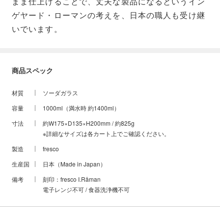
まま仕上げることで、丈夫な製品になるというイン
ゲヤード・ローマンの考えを、日本の職人も受け継
いでいます。
商品スペック
材質
ソーダガラス
容量
1000ml（満水時 約1400ml）
寸法
約W175×D135×H200mm / 約825g
※詳細なサイズは各カート上でご確認ください。
製造
fresco
生産国
日本（Made in Japan）
備考
刻印：fresco I.Råman
電子レンジ不可 / 食器洗浄機不可