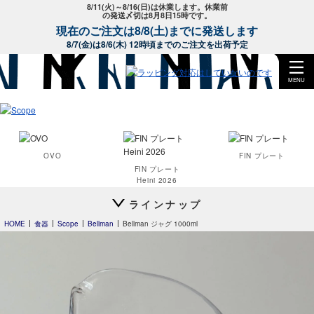
8/11(火)～8/16(日)は休業します。休業前
の発送〆切は8月8日15時です。
現在のご注文は8/8(土)までに発送します
8/7(金)は8/6(木) 12時頃までのご注文を出荷予定
MENU
OVO
FIN プレート
FIN プレート
Heini 2026
スコープ特注
ラインナップ
HOME
食器
Scope
Bellman
Bellman ジャグ 1000ml
Clouds
house towel
Bellman
ライトワイド
ウィスキー
24h Avec
24h Avec
house towel
プレート20cm
ディーププレート24cm
ライト