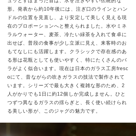
ュッとすぼまった首は、水を注ぎやすい伝統的な
形。発表から約10年後には、注ぎ口のラインとハン
ドルの位置を見直し、より安定して美しく見える現
在のプロポーションへと整えられました。水やミネ
ラルウォーター、麦茶、冷たい緑茶を入れて食卓に
出せば、普段の食事が少し立派に見え、来客時のお
もてなしにも活躍します。クラシックで存在感のあ
る形は花瓶としても使いやすく、特にたくさんのバ
ラがよく似合います。現在は日本のガラス工房fresc
oにて、昔ながらの吹きガラスの技法で製作されて
います。シリーズで最も大きく複雑な形のため、2
人がかりでも1日に約12個しか完成しません。ひと
つずつ異なるガラスの揺らぎと、長く使い続けられ
る美しい形が、このジャグの魅力です。