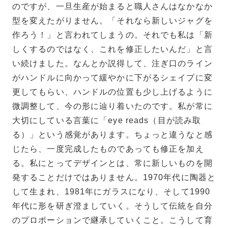
のですが、一旦生産が始まると職人さんはなかなか
型を変えたがりません。「それなら新しいジャグを
作ろう！」と言われてしまうの。それでも私は「新
しくするのではなく、これを修正したいんだ」と言
い続けました。なんとか説得して、注ぎ口のライン
がハンドルに向かって緩やかに下がるシェイプに変
更してもらい、ハンドルの位置も少し上げるように
微調整して、今の形に辿り着いたのです。私が常に
大切にしている言葉に「eye reads（目が読み取
る）」という感覚があります。ちょっと違うなと感
じたら、一度完成したものであっても修正を加え
る。私にとってデザインとは、常に新しいものを開
発することだけではありません。1970年代に陶器と
して生まれ、1981年にガラスになり、そして1990
年代に形を研ぎ澄ましていく。そうして伝統を自分
のプロポーションで継承していくこと。こうして育