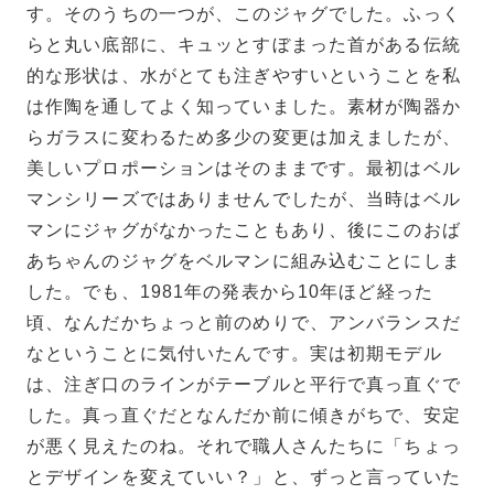
す。そのうちの一つが、このジャグでした。ふっく
らと丸い底部に、キュッとすぼまった首がある伝統
的な形状は、水がとても注ぎやすいということを私
は作陶を通してよく知っていました。素材が陶器か
らガラスに変わるため多少の変更は加えましたが、
美しいプロポーションはそのままです。最初はベル
マンシリーズではありませんでしたが、当時はベル
マンにジャグがなかったこともあり、後にこのおば
あちゃんのジャグをベルマンに組み込むことにしま
した。でも、1981年の発表から10年ほど経った
頃、なんだかちょっと前のめりで、アンバランスだ
なということに気付いたんです。実は初期モデル
は、注ぎ口のラインがテーブルと平行で真っ直ぐで
した。真っ直ぐだとなんだか前に傾きがちで、安定
が悪く見えたのね。それで職人さんたちに「ちょっ
とデザインを変えていい？」と、ずっと言っていた