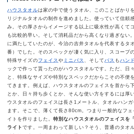
ハウスタオル
は家の中で使うタオル、このことばかり
リジナルタオルの制作を進めました。使っていて信頼
み。その厚さからイメージする以上に吸水性が高くて
も比較的早い。そして消耗品だから高くなり過ぎない
に満たしていたのが、今治の吉井タオルを代表するタ
番）でした。そのスペックが凄く気に入り、スコープ
特殊サイズの
フェイス
や
ミニバス
、そして
バス
も
ハン
ックで作って貰ったのがハウスタオルです。ただ、日
と、特殊なサイズや特別なスペックだからこその不便
てきます。例えば、ハウスタオルのフェイスを首から
とか、日々持ち歩くとか、そんな使い方をするには厚
ウスタオルのフェイスは長さ1メートル、タオルハンガ
ます。そこで、薄くて長さ80cm。つまり一般的なフ
イトを作りました。
特別なハウスタオルのフェイスを
ライト
です。一周まわって新しい？そう、普通のタオ