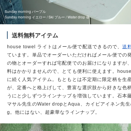
Sunday morning パープル
Sunday morning イエロー / Ski ブルー / Water drop 昼
送料無料アイテム
house towel ライトはメール便で配送できるので、
送
ています。単品でオーダーいただければメール便での
の物とオーダーすれば宅配便でのお届けになりますが
料はかかりませんので、とても便利に使えます。house 
に続く人気アイテム。もともとは不定期に限定柄を生
が、定番へと格上げして、豊富な選択肢から好きな色
うにと少しずつラインナップを増強しています。石本藤
マサル先生のWater dropとAqua、カイピアイネン先生のS
g。他にはない、超豪華なラインナップ。