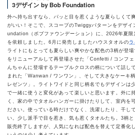
3デザイン by Bob Foundation
外へ持ち出すなら、パッと目を惹くような夏らしくて
がいい！そこで、スコープのTwiggyパターンをデザイン
undation（ボブファウンデーション）に、2026年
を依頼しました。6月に発売しましたハウスタオルの
ラ
ライトにもとっても夏らしい爽やかな配色の3柄が登場
をリニューアルして再登場させた「Confetti / コンフ
んちゃんに登場するテーブルクロスの柄について話し
まれた「Wanwan / ワンワン」、そして大きなケーキ柄の「P
レゼンツ」。ライトワイドと同じ柄名でもデザインは
で一緒に使うと変化があって楽しいと思います。外に
く、家の中でタオルハンガーに掛けたりして、室内を
ださい。使っている時だけでなく、洗濯したり、干し
い。少し派手で目を惹き、気も惹くタオルたち。3柄とも限
販売終了しますが、人気になれば配色を替えて定番化
いうのは少し考えています。