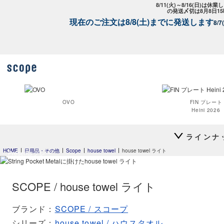
8/11(火)～8/16(日)は
の発送〆切は8月8日1
現在のご注文は8/8(土)までに発送します
8/
OVO
FIN プレート
Heini 2026
スコープ特
ラインナ
HOME
日用品・その他
Scope
house towel
house towel ライト
Presents グレー
Clouds
24h Avec
プレート20cm
SCOPE / house towel ライト
24h Avec
Moomin オペ
ブランド
SCOPE / スコープ
プレート26cm
シリーズ
house towel / ハウスタオル