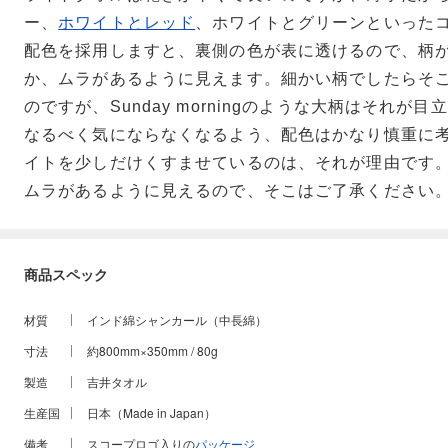
ー、
ホワイトとレッド
、ホワイトとグリーンといった
配色を採用しますと、裏側の色が表に透けるので、柄
か、ムラがあるように見えます。細かい柄でしたらそ
のですが、Sunday morningのような大柄はそれが
なるべく気にならなくなるよう、配色はかなり慎重に
イトを少しだけくすませているのは、それが理由です
ムラがあるように見えるので、そこはご了承ください
商品スペック
材質
インド綿シャンカール（中長綿）
寸法
約800mm×350mm / 80g
製造
吉井タオル
生産国
日本（Made in Japan）
備考
スコープロゴ入りの
パッケージ