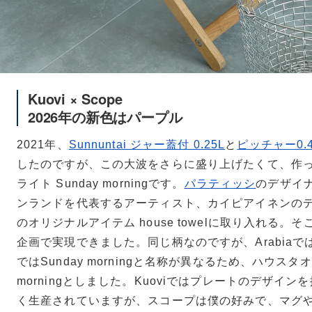
Kuovi × Scope
2026年の新色はパープル
2021年、
Sunnuntai ジャー蓋付 0.25L
と
ピッチャー0.
したのですが、この大波をさらに盛り上げたくて、作ったのが
ライト Sunday morningです。
パラティッシ
のデザイ
ンランドを代表するアーティスト、カイピアイネンの
のオリジナルアイテム house towelに取り入れる。そ
企画で実現できました。同じ柄なのですが、ArabiaではSun
ではSunday morningと名称が異なるため、ハウスタオ
morningとしました。Kuoviではプレートのデザイ
く生産されていますが、スコープは僕の好みで、マグ