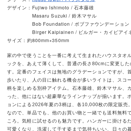
デザイン
Fujiwo Ishimoto / 石本藤雄
Masaru Suzuki / 鈴木マサル
Bob Foundation / ボブファウンデーション
Birger Kaipiainen / ビルガー・カイピア
サイズ
約800mm×350mm
house towel
house towel
ライト
ライトワイド
家の中で使うことを一番に考えて生まれたハウスタオ
ックを、あえて薄くして、普通の長さ80cmに変更し
す。定番のフェイスは無地のグラデーションですが、
Bellman
タンブラー
歩いたり、人の目に触れる機会が多いライトは、スコ
柄を楽しめる別枠アイテム。石本藤雄、鈴木マサル、
った、他にはない超豪華なラインナップが揃います。
ョンによる2026年夏の3柄は、各10,000枚の限定販
Teema
なので、単品でも、他のお買い物と一緒でも送料無料
プレート 15cm
ころ。気軽に試せるのも魅力です。ハンガーに掛ける
可愛くなり、洗濯して干す姿まで気持ちいい、日々の