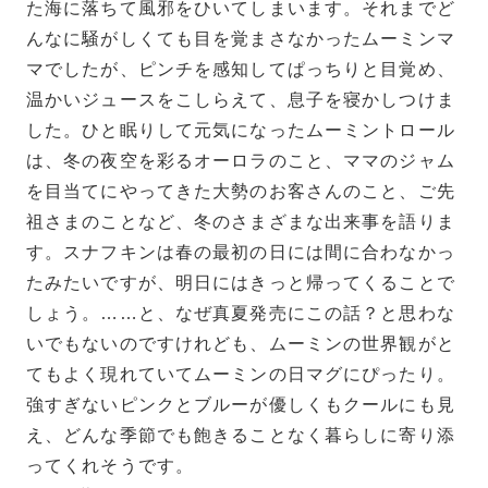
た海に落ちて風邪をひいてしまいます。それまでど
んなに騒がしくても目を覚まさなかったムーミンマ
マでしたが、ピンチを感知してぱっちりと目覚め、
温かいジュースをこしらえて、息子を寝かしつけま
した。ひと眠りして元気になったムーミントロール
は、冬の夜空を彩るオーロラのこと、ママのジャム
を目当てにやってきた大勢のお客さんのこと、ご先
祖さまのことなど、冬のさまざまな出来事を語りま
す。スナフキンは春の最初の日には間に合わなかっ
たみたいですが、明日にはきっと帰ってくることで
しょう。……と、なぜ真夏発売にこの話？と思わな
いでもないのですけれども、ムーミンの世界観がと
てもよく現れていてムーミンの日マグにぴったり。
強すぎないピンクとブルーが優しくもクールにも見
え、どんな季節でも飽きることなく暮らしに寄り添
ってくれそうです。