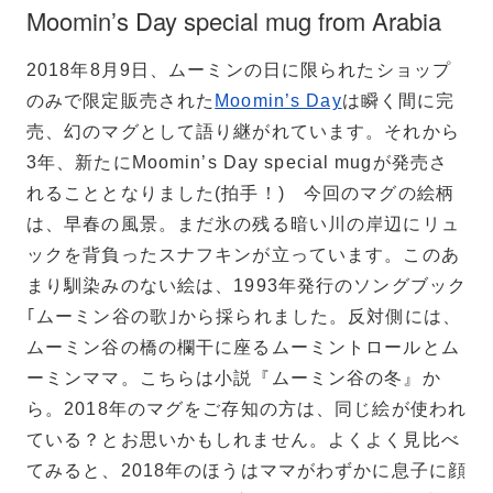
Moomin’s Day special mug from Arabia
2018年8月9日、ムーミンの日に限られたショップ
Teema
スクエアプレート12×12
のみで限定販売された
Moomin’s Day
は瞬く間に完
cm
売、幻のマグとして語り継がれています。それから
3年、新たにMoomin’s Day special mugが発売さ
れることとなりました(拍手！) 今回のマグの絵柄
は、早春の風景。まだ氷の残る暗い川の岸辺にリュ
ックを背負ったスナフキンが立っています。このあ
まり馴染みのない絵は、1993年発行のソングブック
｢ムーミン谷の歌｣から採られました。反対側には、
ムーミン谷の橋の欄干に座るムーミントロールとム
ーミンママ。こちらは小説『ムーミン谷の冬』か
ら。2018年のマグをご存知の方は、同じ絵が使われ
ている？とお思いかもしれません。よくよく見比べ
てみると、2018年のほうはママがわずかに息子に顔