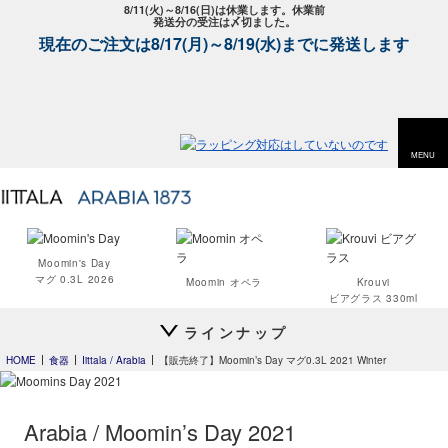
8/11(火)～8/16(日)は休業します。休業前
発送分の受注は〆切ました。
現在のご注文は8/17(月)～8/19(水)までに発送します
MENU
Moomin's Day
マグ 0.3L 2026
Moomin オペラ
Krouvi
ビアグラス 330ml
ラインナップ
HOME
食器
Iittala / Arabia
【販売終了】Moomin’s Day マグ0.3L 2021 Winter
Teema
Teema
Teema
プレート 12cm
プレート 15cm
プレート 23cm
Arabia / Moomin’s Day 2021