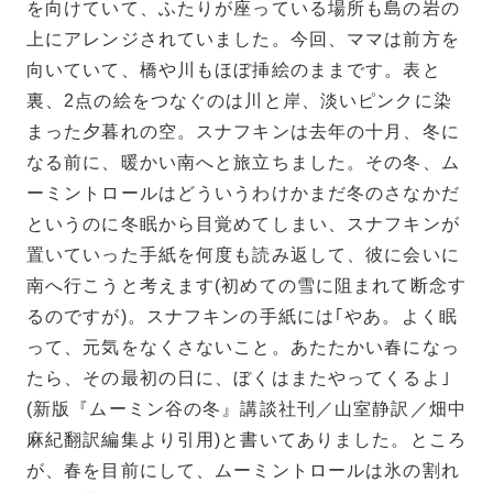
を向けていて、ふたりが座っている場所も島の岩の
上にアレンジされていました。今回、ママは前方を
向いていて、橋や川もほぼ挿絵のままです。表と
裏、2点の絵をつなぐのは川と岸、淡いピンクに染
まった夕暮れの空。スナフキンは去年の十月、冬に
なる前に、暖かい南へと旅立ちました。その冬、ム
ーミントロールはどういうわけかまだ冬のさなかだ
というのに冬眠から目覚めてしまい、スナフキンが
置いていった手紙を何度も読み返して、彼に会いに
南へ行こうと考えます(初めての雪に阻まれて断念す
るのですが)。スナフキンの手紙には｢やあ。よく眠
って、元気をなくさないこと。あたたかい春になっ
たら、その最初の日に、ぼくはまたやってくるよ｣
(新版『ムーミン谷の冬』講談社刊／山室静訳／畑中
麻紀翻訳編集より引用)と書いてありました。ところ
が、春を目前にして、ムーミントロールは氷の割れ