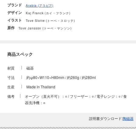
ブランド
Arabia (アラビア)
デザイン
Kaj Franck (カイ・フランク)
イラスト
Tove Slotte (トーベ・スロッテ)
原作
Tove Jansson (トーベ・ヤンソン)
商品スペック
材質
磁器
寸法
約φ80×W110×H80mm / 約260g / 約280ml
生産
Made in Thailand
備考
オーブン（直火不可）：○ / フリーザー：○ / 電子レンジ：○ / 食
器洗浄機：○
説明書ダウンロード:
陶磁器