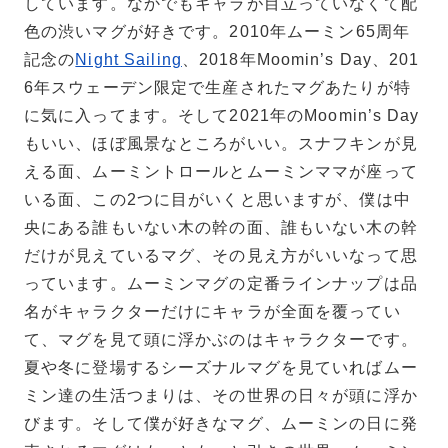
しています。なかでもキャラが目立っていなくて配
色の渋いマグが好きです。2010年ムーミン65周年
記念の
Night Sailing
、2018年Moomin’s Day、201
6年スウェーデン限定で生産されたマグあたりが特
に気に入ってます。そして2021年のMoomin’s Day
もいい、ほぼ風景なところがいい。スナフキンが見
える面、ムーミントロールとムーミンママが座って
いる面、この2つに目がいくと思いますが、僕は中
央にある誰もいない木の幹の面、誰もいない木の幹
だけが見えているマグ、その見え方がいいなって思
っています。ムーミンマグの定番ラインナップは品
名がキャラクターだけにキャラが全面を覆ってい
て、マグを見て頭に浮かぶのはキャラクターです。
夏や冬に登場するシーズナルマグを見ていればムー
ミン達の生活つまりは、その世界の日々が頭に浮か
びます。そして僕が好きなマグ、ムーミンの日に発