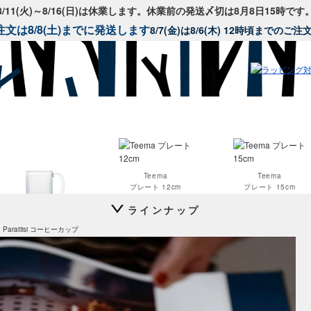
8/11(火)～8/16(日)は休業します。休業前の発送〆切は8月8日15時です
文は8/8(土)までに発送します
8/7(金)は8/6(木) 12時頃までのご
Teema
Teema
プレート 12cm
プレート 15cm
ラインナップ
Krouvi
Paratiisi コーヒーカップ
ビアグラス 330ml