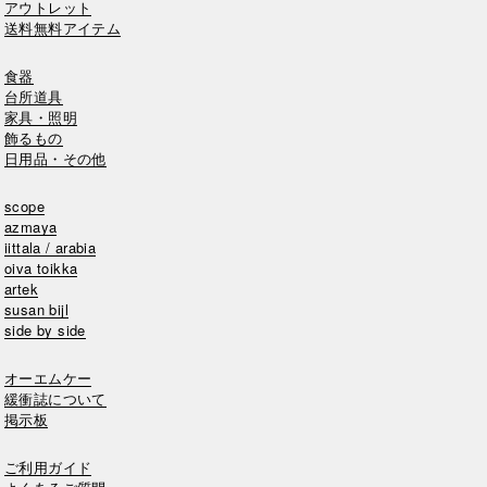
アウトレット
送料無料アイテム
食器
台所道具
家具・照明
飾るもの
日用品・その他
scope
azmaya
iittala / arabia
oiva toikka
artek
susan bijl
side by side
オーエムケー
緩衝誌について
掲示板
ご利用ガイド