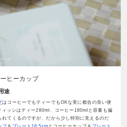
ブラック
iisiコーヒーカップ
用途
プ
はコーヒーでもティーでもOKな実に都合の良い便
ティッシはティー280ml、コーヒー180mlと容量も偏
られてくるのですが、だから少し特別に見えるのだ
ップ
＆
プレート16.5cm
とコーヒーカップ＆
プレート