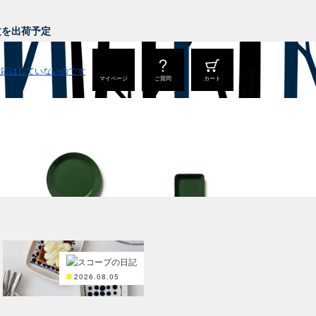
。
注文を出荷予定
マイページ
ご質問
カート
Teema
Teema
プレート 23cm
スクエアプレート12×12c
m
2026.08.05