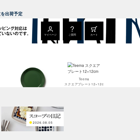
。
注文を出荷予定
マイページ
ご質問
カート
Teema
スクエアプレート12×12c
m
Teema
プレート 23cm
2026.08.05