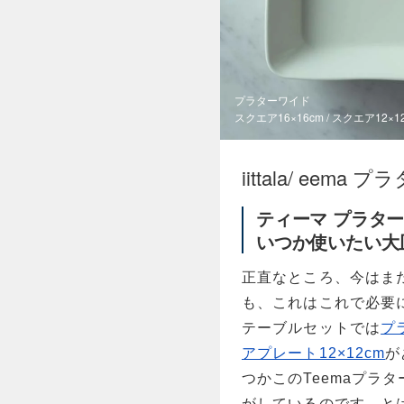
プラターワイド
スクエア16×16cm / スクエア12×
iittala/ eema プ
ティーマ プラタ
いつか使いたい大
正直なところ、今はま
も、これはこれで必要
テーブルセットでは
プ
アプレート12×12cm
が
つかこのTeemaプラ
がしているのです。と