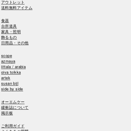
アウトレット
送料無料アイテム
食器
台所道具
家具・照明
飾るもの
日用品・その他
scope
azmaya
iittala / arabia
oiva toikka
artek
susan bijl
side by side
オーエムケー
緩衝誌について
掲示板
ご利用ガイド