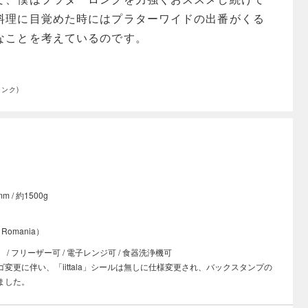
料理に目覚めた時にはプラターワイドの出番がくる
なことを考えているのです。
ランク)
m / 約1500g
Romania）
/ フリーザー可 / 電子レンジ可 / 食器洗浄機可
変更に伴い、「iittala」シールは無しに仕様変更され、バックスタンプの
ました。