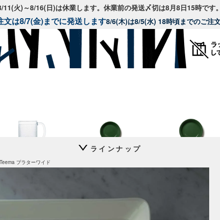
8/11(火)～8/16(日)は休業します。休業前の発送〆切は8月8日15時です
文は8/7(金)までに発送します
8/6(木)は8/5(水) 18時頃までのご
ラインナップ
Krouvi
Teema
Teema
Teema プラターワイド
ビアグラス 330ml
プレート 12cm
プレート 15cm