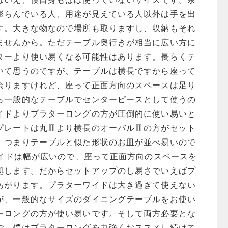
膨らんでいる人、用途が見えている人以外は手を出
す。大きな物なので場所も取りますし、収納もそれ
ませんから。ただテーブル奥行きが相当に広い方に
ターより使い易くなる可能性はあります。長らくテ
いて思うのですが、テーブルは横長ですから座って
余りますけれど、座って正面方向のスペースは足り
ら一般的なテーブルでセンターピースとして使うの
イドよりプラターロングの方が圧倒的に使い易いと
プレートは丸皿より横長のオーバル皿の方がセット
。つまりテーブルと似た形状のお皿が並べ易いので
ワイドは幅が広いので、座って正面方向のスペースを
拠します。だからセットアップのし易さでいえばプ
あがります。プラターワイドは大き過ぎて使えない
が、一般的なサイズのダイニングテーブルをお使い
ーロングの方が使い易いです。そして両方必要とな
で、僕はプラターロングを力強くおススメし続けて