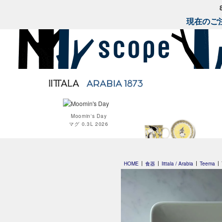
現在のご注
Moomin's Day
マグ 0.3L 2026
Moomin オペラ
HOME
食器
Iittala / Arabia
Teema