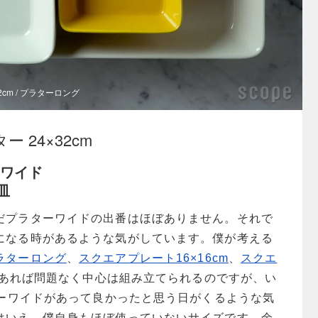
12cm / プラターロング
ラター 24×32cm
ーワイド
皿
だプラターワイドの出番はほぼありません。それで
になる時があるような気がしています。僕が考える
ラターロング
、
スクエアプレート16×16cm
、
スクエ
あれば問題なく中心は組み立てられるのですが、い
ターワイドがあって良かったと思う日がくるような気
はいえ、僕自身もほぼ使っていないサイズです。余