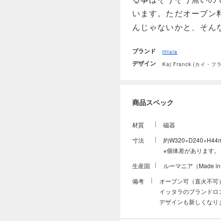
います。ただオーブン
んじゃないかと、そん
ブランド
iittala
デザイン
Kaj Franck (カイ・フ
商品スペック
材質
磁器
寸法
約W320×D240×H44m
※個体差があります。
生産国
ルーマニア（Made in 
備考
オーブン可（直火不可） 
イッタラのブランドロゴ
デザインも新しくなり