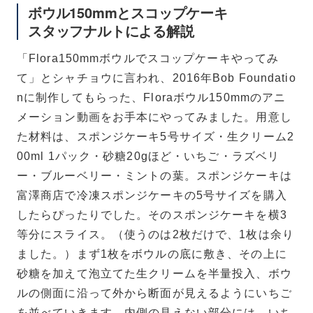
ボウル150mmとスコップケーキ
スタッフナルトによる解説
「Flora150mmボウルでスコップケーキやってみ
て」とシャチョウに言われ、2016年Bob Foundatio
nに制作してもらった、Floraボウル150mmのアニ
メーション動画をお手本にやってみました。用意し
た材料は、スポンジケーキ5号サイズ・生クリーム2
00ml 1パック・砂糖20gほど・いちご・ラズベリ
ー・ブルーベリー・ミントの葉。スポンジケーキは
富澤商店で冷凍スポンジケーキの5号サイズを購入
したらぴったりでした。そのスポンジケーキを横3
等分にスライス。（使うのは2枚だけで、1枚は余り
ました。）まず1枚をボウルの底に敷き、その上に
砂糖を加えて泡立てた生クリームを半量投入、ボウ
ルの側面に沿って外から断面が見えるようにいちご
を並べていきます。内側の見えない部分には、いち