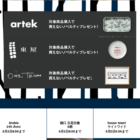
Arabia
猪口 立花文穂
house towel
24h Avec
8柄
ライトワイド
9月2日9:59まで
9月2日9:59まで
9月2日9:59まで