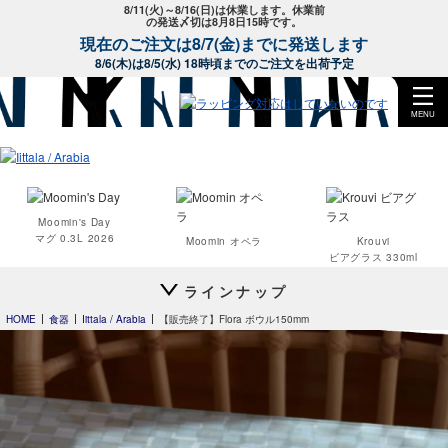
8/11(火)～8/16(日)は休業します。休業前
の発送〆切は8月8日15時です。
現在のご注文は8/7(金)までに発送します
8/6(木)は8/5(水) 18時頃までのご注文を出荷予定
MENU
Moomin's Day
マグ 0.3L 2026
Moomin オペラ
Krouvi
ビアグラス 330ml
ラインナップ
HOME
食器
Iittala / Arabia
【販売終了】Flora ボウル150mm
Teema
プレート 23cm
Teema
Teema
プレート 12cm
プレート 15cm