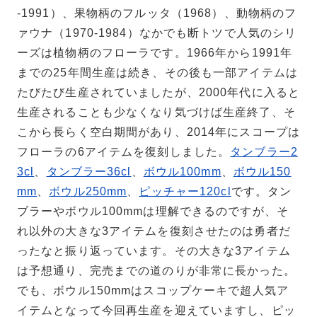
-1991）、果物柄のフルッタ（1968）、動物柄のフ
ァウナ（1970-1984）なかでも断トツで人気のシリ
ーズは植物柄のフローラです。1966年から1991年
までの25年間生産は続き、その後も一部アイテムは
たびたび生産されていましたが、2000年代に入ると
生産されることも少なくなり気づけば生産終了、そ
こから長らく空白期間があり、2014年にスコープは
フローラの6アイテムを復刻しました。
タンブラー2
3cl
、
タンブラー36cl
、
ボウル100mm
、
ボウル150
mm
、
ボウル250mm
、
ピッチャー120cl
です。タン
ブラーやボウル100mmは理解できるのですが、そ
れ以外の大きな3アイテムを復刻させたのは勇者だ
ったなと振り返っています。その大きな3アイテム
は予想通り、完売までの道のりが非常に長かった。
でも、ボウル150mmはスコップケーキで超人気ア
イテムとなって今回再生産を迎えていますし、ピッ