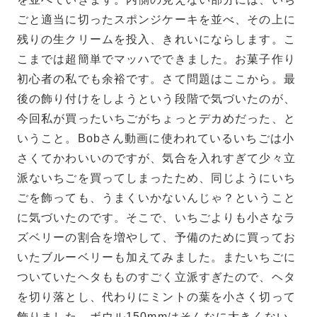
ごと適当に切ったスポンジケーキを並べ、その上に
残りの生クリームを投入、きれいにならします。こ
こまでは超簡単でマッハでできました。お菓子作り
初心者の私でも余裕です。さて問題はここから。最
後の飾り付けをしようという段階で気づいたのが、
今回私が買ったいちごがちょっとデカめだった、と
いうこと。Bobさん動画に使われているいちごは小
さくてかわいいのですが、気合を入れすぎて少々立
派ないちごを買ってしまったため、同じようにいち
ごを飾っても、うまくいかないんじゃ？ということ
に気づいたのです。そこで、いちごよりも小さなラ
ズベリーの割合を増やして、予備のために買ってお
いたブルーベリーも加えてみました。またいちごに
ついていたヘタもものすごく立派すぎたので、ヘタ
を切り落とし、代わりにミントの葉を小さく切って
飾りました。ボウル150mmはそんなに大きくない