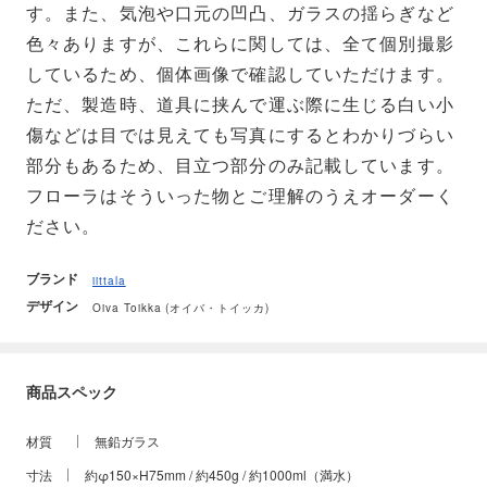
す。また、気泡や口元の凹凸、ガラスの揺らぎなど
色々ありますが、これらに関しては、全て個別撮影
しているため、個体画像で確認していただけます。
ただ、製造時、道具に挟んで運ぶ際に生じる白い小
傷などは目では見えても写真にするとわかりづらい
部分もあるため、目立つ部分のみ記載しています。
フローラはそういった物とご理解のうえオーダーく
ださい。
ブランド
iittala
デザイン
Oiva Toikka (オイバ・トイッカ)
商品スペック
材質
無鉛ガラス
寸法
約φ150×H75mm / 約450g / 約1000ml（満水）