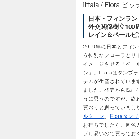
iittala / Flora 
日本・フィンラン
外交関係樹立100
レイン＆ペールピ
2019年に日本とフィ
う特別なフローラとリ
イメージさせる「ペー
ン」。Floraはタンブラ
テムが生産されています
ました。発売から既に
うに思うのですが、終
買おうと思っていまし
ルターン
、
Floraタン
お持ちでしたら、同色
プし易いので買ってお