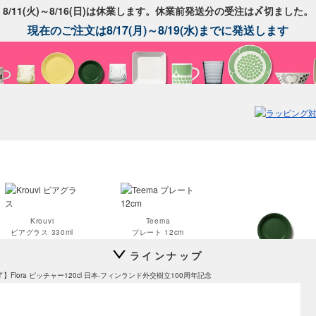
8/11(火)～8/16(日)は休業します。休業前発送分の受注は〆切ました。
現在のご注文は8/17(月)～8/19(水)までに発送します
Krouvi
Teema
ビアグラス 330ml
プレート 12cm
ラインナップ
Teema
】Flora ピッチャー120cl 日本-フィンランド外交樹立100周年記念
プレート 15cm