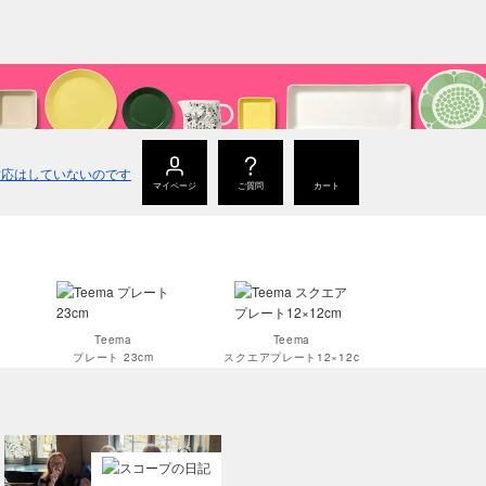
マイページ
ご質問
カート
Teema
Teema
プレート 23cm
スクエアプレート12×12c
m