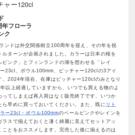
ピッチャー120cl
ド
周年フローラ
ンク
ンランドは外交関係樹立100周年を迎え、その年を祝
トルターンが企画されました。カラーは日本の桜を
ルピンク」とフィンランドの湖を想わせる「レイ
ー23cl、ボウル100mm、ピッチャー120clの3アイ
。2024年現在、在庫はピッチャー120clのみとなり
4年以上経過していますから、いつでも買える物のよ
わってしまえば再入荷はなく販売終了です。いつか
たら早めに買っておいてください。また、既に
リト
ブラー23cl・ボウル100mm
のペールピンクやレインを
ガラスで揃えておくと凄く綺麗に見えてセットアッ
くことをおススメします。完売した後に揃えるのは