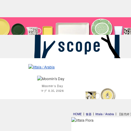
Moomin's Day
マグ 0.3L 2026
Moomin オペラ
HOME
食器
Iittala / Arabia
【販売終了