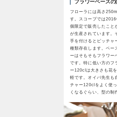
フラワーベースの
フローラには高さ250
す。スコープでは201
個限定で販売したことが
が生産されています。そ
手を付けるとピッチャー
種類存在します。ベー
ーはそもそもフラワー
です。特に低い方のフラ
ー120clは大きさも
軽です。オイバ先生も自
チャー120clをよく
くなるぐらい、型の制