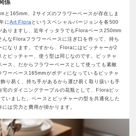
関係
mmと165mm、2サイズのフラワーベースが存在しま
6年に
Art Flora
というスペシャルバージョンを各500
ありますし、近年イッタラでもFloraベース250mm
んなFloraフラワーベースに注ぎ口を作って、持ち
になります。ですから、Floraにはピッチャーが2
スとピッチャー、使う型は同じなのです。ピッチャ
ベース、だからフラワーベースとして使っても素敵
ワーベース165mmがボディになっているピッチャ
花を飾り易く、持ち手があるから運び易く取り扱いも手
宅のダイニングテーブルの花瓶として、Floraピッ
使っていました。ベースとピッチャーの型を共通化した
作には労力と費用が掛かります。