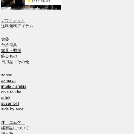
2026.08.09
アウトレット
送料無料アイテム
食器
台所道具
家具・照明
飾るもの
日用品・その他
scope
azmaya
iittala / arabia
oiva toikka
artek
susan bijl
side by side
オーエムケー
緩衝誌について
掲示板