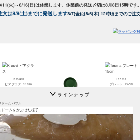
8/11(火)～8/16(日)は休業します。休業前の発送〆切は8月8日15時です
文は8/8(土)までに発送します
8/7(金)は8/6(木) 12時頃までのご
Krouvi
Teema
ビアグラス 330ml
プレート 15cm
ラインナップ
Teema
スドーム バブル
プレート 12cm