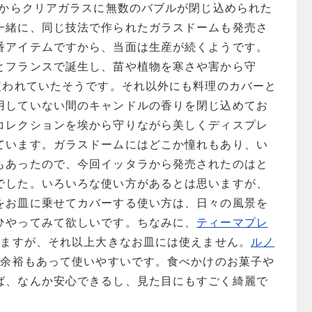
ラからクリアガラスに無数のバブルが閉じ込められた
一緒に、同じ技法で作られたガラスドームも発売さ
番アイテムですから、当面は生産が続くようです。
とフランスで誕生し、苗や植物を寒さや害から守
て使われていたそうです。それ以外にも料理のカバーと
用していない間のキャンドルの香りを閉じ込めてお
コレクションを埃から守りながら美しくディスプレ
ています。ガラスドームにはどこか憧れもあり、い
もあったので、今回イッタラから発売されたのはと
でした。いろいろな使い方があるとは思いますが、
をお皿に乗せてカバーする使い方は、日々の風景を
ひやってみて欲しいです。ちなみに、
ティーマプレ
きますが、それ以上大きなお皿には使えません。
ルノ
し余裕もあって使いやすいです。食べかけのお菓子や
ば、なんか安心できるし、見た目にもすごく綺麗で