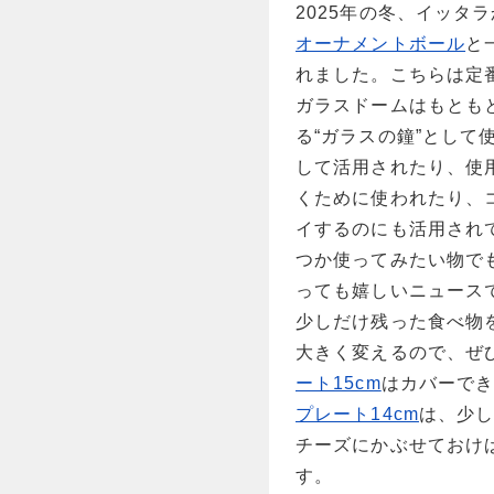
2025年の冬、イッタ
オーナメントボール
と
れました。こちらは定
ガラスドームはもとも
る“ガラスの鐘”とし
して活用されたり、使
くために使われたり、
イするのにも活用され
つか使ってみたい物で
っても嬉しいニュース
少しだけ残った食べ物
大きく変えるので、ぜ
ート15cm
はカバーで
プレート14cm
は、少
チーズにかぶせておけ
す。