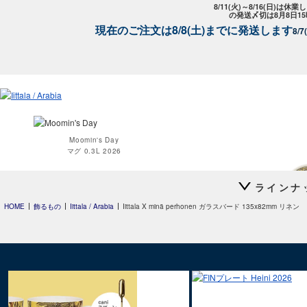
8/11(火)～8/16(日)は
の発送〆切は8月8日1
現在のご注文は8/8(土)までに発送します
8/
Moomin's Day
マグ 0.3L 2026
ラインナ
HOME
飾るもの
Iittala / Arabia
Iittala X minä perhonen ガラスバード 135x82mm リネン
Moomin オペ
Teema
Teema